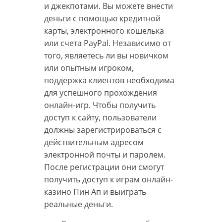
и джекпотами. Вы можете внести
деньги с помощью кредитной
карты, электронного кошелька
или счета PayPal. Независимо от
того, являетесь ли вы новичком
или опытным игроком,
поддержка клиентов необходима
для успешного прохождения
онлайн-игр. Чтобы получить
доступ к сайту, пользователи
должны зарегистрироваться с
действительным адресом
электронной почты и паролем.
После регистрации они смогут
получить доступ к играм онлайн-
казино Пин Ап и выиграть
реальные деньги.