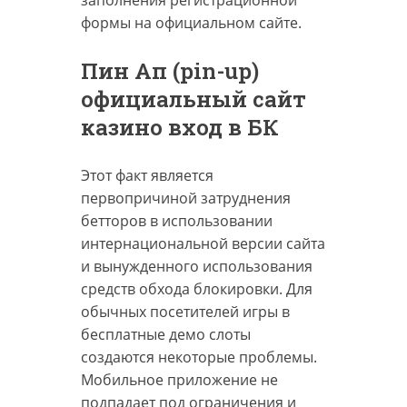
формы на официальном сайте.
Пин Ап (pin-up)
официальный сайт
казино вход в БК
Этот факт является
первопричиной затруднения
бетторов в использовании
интернациональной версии сайта
и вынужденного использования
средств обхода блокировки. Для
обычных посетителей игры в
бесплатные демо слоты
создаются некоторые проблемы.
Мобильное приложение не
подпадает под ограничения и