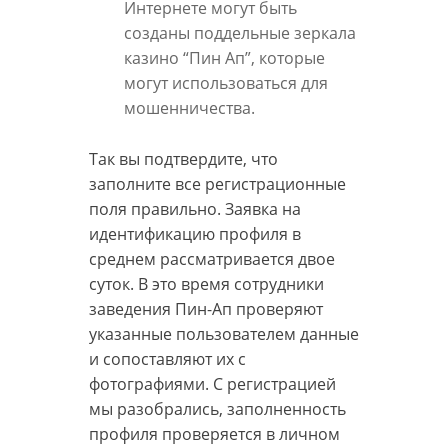
Интернете могут быть
созданы поддельные зеркала
казино “Пин Ап”, которые
могут использоваться для
мошенничества.
Так вы подтвердите, что
заполните все регистрационные
поля правильно. Заявка на
идентификацию профиля в
среднем рассматривается двое
суток. В это время сотрудники
заведения Пин-Ап проверяют
указанные пользователем данные
и сопоставляют их с
фотографиями. С регистрацией
мы разобрались, заполненность
профиля проверяется в личном