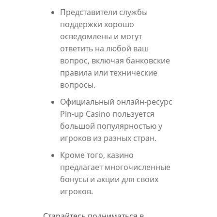
Представители службы
поддержки хорошо
осведомлены и могут
ответить на любой ваш
вопрос, включая банковские
правила или технические
вопросы.
Официальный онлайн-ресурс
Pin-up Casino пользуется
большой популярностью у
игроков из разных стран.
Кроме того, казино
предлагает многочисленные
бонусы и акции для своих
игроков.
Старайтесь подниматься в