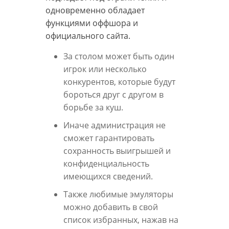
одновременно обладает
функциями оффшора и
официального сайта.
За столом может быть один
игрок или несколько
конкурентов, которые будут
бороться друг с другом в
борьбе за куш.
Иначе администрация не
сможет гарантировать
сохранность выигрышей и
конфиденциальность
имеющихся сведений.
Также любимые эмуляторы
можно добавить в свой
список избранных, нажав на