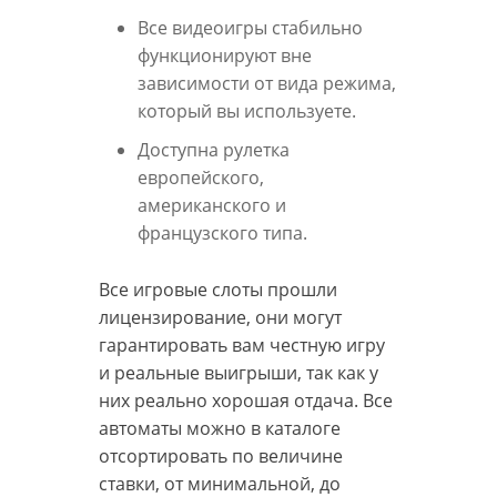
Все видеоигры стабильно
функционируют вне
зависимости от вида режима,
который вы используете.
Доступна рулетка
европейского,
американского и
французского типа.
Все игровые слоты прошли
лицензирование, они могут
гарантировать вам честную игру
и реальные выигрыши, так как у
них реально хорошая отдача. Все
автоматы можно в каталоге
отсортировать по величине
ставки, от минимальной, до