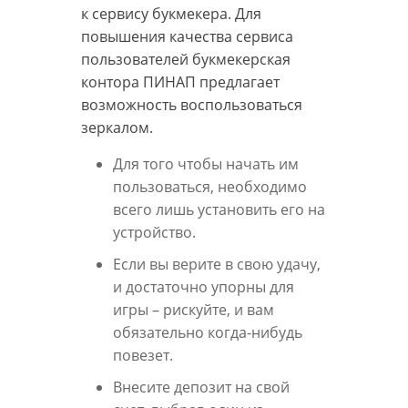
к сервису букмекера. Для
повышения качества сервиса
пользователей букмекерская
контора ПИНАП предлагает
возможность воспользоваться
зеркалом.
Для того чтобы начать им
пользоваться, необходимо
всего лишь установить его на
устройство.
Если вы верите в свою удачу,
и достаточно упорны для
игры – рискуйте, и вам
обязательно когда-нибудь
повезет.
Внесите депозит на свой