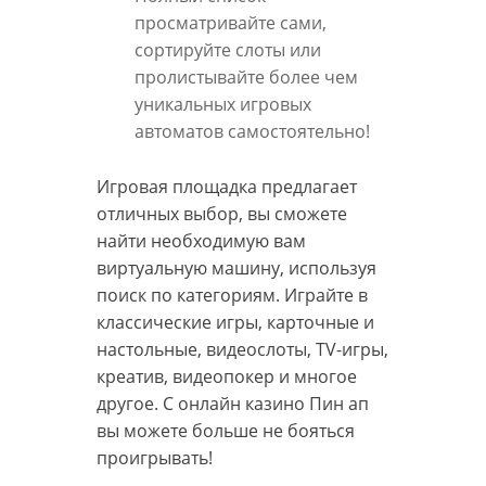
просматривайте сами,
сортируйте слоты или
пролистывайте более чем
уникальных игровых
автоматов самостоятельно!
Игровая площадка предлагает
отличных выбор, вы сможете
найти необходимую вам
виртуальную машину, используя
поиск по категориям. Играйте в
классические игры, карточные и
настольные, видеослоты, TV-игры,
креатив, видеопокер и многое
другое. С онлайн казино Пин ап
вы можете больше не бояться
проигрывать!