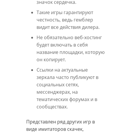
значок сердечка.
Такие игры гарантируют
честность, ведь гемблер
видит все действия дилера.
Не обязательно веб-хостинг
будет включать в себя
название площадки, которую
он копирует.
Ссылки на актуальные
зеркала часто публикуют в
социальных сетях,
мессенджерах, на
тематических форумах и в
сообществах.
Представлен ряд других игр в
виде имитаторов скачек,