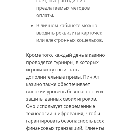
счет, выбрав один из
предлагаемых методов
оплаты.
В личном кабинете можно
вводить реквизиты карточек
или электронных кошельков.
Кроме того, каждый день в казино
проводятся турниры, в которых
игроки могут выиграть
дополнительные призы. Пин Ап
казино также обеспечивает
высокий уровень безопасности и
защиты данных своих игроков.
Оно использует современные
технологии шифрования, чтобы
гарантировать безопасность всех
финансовых транзакций. Клиенты