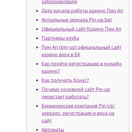
заблокировали
Дата начала работы казино Пин Ап
Актуальные зеркала Pin-up.bet
Официальный сайт Казино Пин Ап
Партнеры клуба
Пин Ап (pin-up) официальный сайт
казино вход в БК
Как пройти регистрацию в онлайн-
казино?
Как получить бонус?
Почему основной сайт Pin-up
перестает работать?
Букмекерская компания Pin-Up:
зеркало, регистрация и вход на
сайт
Автоматы