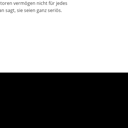
utoren vermögen nicht für jedes
sagt, sie seien ganz seriös.