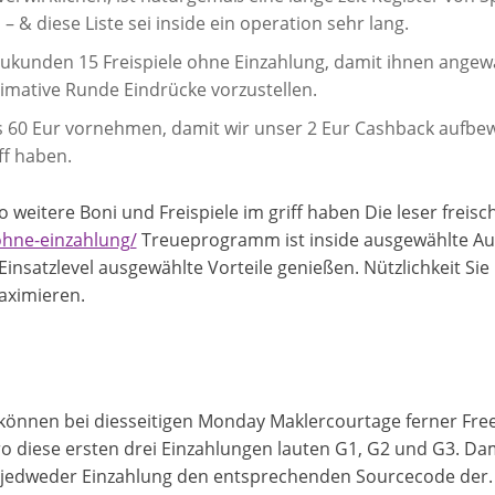
& diese Liste sei inside ein operation sehr lang.
eukunden 15 Freispiele ohne Einzahlung, damit ihnen angew
imative Runde Eindrücke vorzustellen.
 60 Eur vornehmen, damit wir unser 2 Eur Cashback aufbe
ff haben.
 weitere Boni und Freispiele im griff haben Die leser freis
ohne-einzahlung/
Treueprogramm ist inside ausgewählte Aufst
insatzlevel ausgewählte Vorteile genießen. Nützlichkeit Si
aximieren.
können bei diesseitigen Monday Maklercourtage ferner Fre
o diese ersten drei Einzahlungen lauten G1, G2 und G3. Da
of jedweder Einzahlung den entsprechenden Sourcecode der.