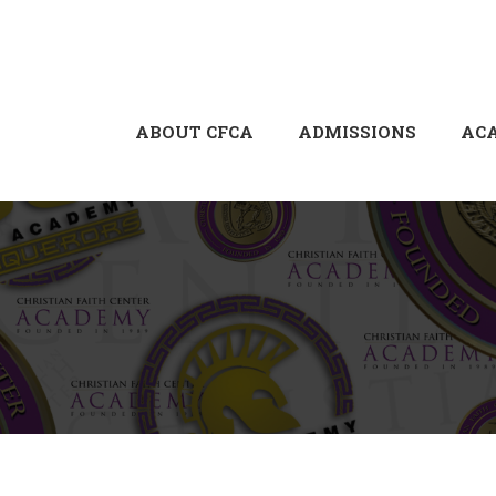
ABOUT CFCA
ADMISSIONS
AC