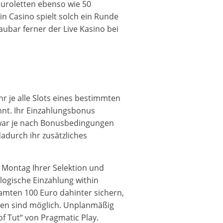
Euroletten ebenso wie 50
tin Casino spielt solch ein Runde
aubar ferner der Live Kasino bei
hr je alle Slots eines bestimmten
önnt. Ihr Einzahlungsbonus
 zwar je nach Bonusbedingungen
dadurch ihr zusätzliches
 Montag Ihrer Selektion und
ogische Einzahlung within
samten 100 Euro dahinter sichern,
tten sind möglich. Unplanmäßig
f Tut“ von Pragmatic Play.