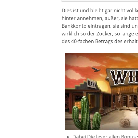
Dies ist und bleibt gar nicht vo
hinter annehmen, außer, sie hat
Bankkonto eintragen, sie sind u
wirklich so der Zocker, so lange 
des 40-fachen Betrags des erha
Dabei Die leser allen Bonus 