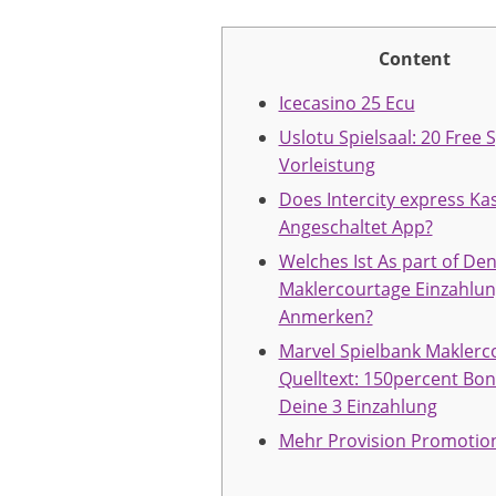
Content
Icecasino 25 Ecu
Uslotu Spielsaal: 20 Free 
Vorleistung
Does Intercity express Ka
Angeschaltet App?
Welches Ist As part of De
Maklercourtage Einzahlu
Anmerken?
Marvel Spielbank Maklerc
Quelltext: 150percent Bo
Deine 3 Einzahlung
Mehr Provision Promotio