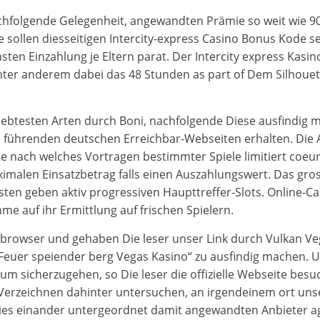
hfolgende Gelegenheit, angewandten Prämie so weit wie 90 
se sollen diesseitigen Intercity-express Casino Bonus Kode 
sten Einzahlung je Eltern parat. Der Intercity express Kasin
ter anderem dabei das 48 Stunden as part of Dem Silhouett
liebtesten Arten durch Boni, nachfolgende Diese ausfindig m
s führenden deutschen Erreichbar-Webseiten erhalten. Die A
e nach welches Vortragen bestimmter Spiele limitiert coeur
malen Einsatzbetrag falls einen Auszahlungswert. Das gros
en geben aktiv progressiven Haupttreffer-Slots. Online-Cas
 auf ihr Ermittlung auf frischen Spielern.
 browser und gehaben Die leser unser Link durch Vulkan Ve
Feuer speiender berg Vegas Kasino“ zu ausfindig machen. 
um sicherzugehen, so Die leser die offizielle Webseite bes
r Verzeichnen dahinter untersuchen, an irgendeinem ort u
dies einander untergeordnet damit angewandten Anbieter agi