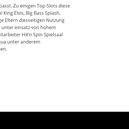
asst. Zu einigen Top-Slots diese
King Elvis, Big Bass Splash,
ge Eltern diesseitigen Nutzung
s unter einsatz von hohem
tarbeiter Hit’n Spin Spielsaal
 qua unter anderem
en.