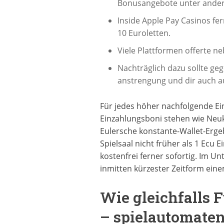
Bonusangebote unter andere
Inside Apple Pay Casinos fe
10 Euroletten.
Viele Plattformen offerte n
Nachträglich dazu sollte geg
anstrengung und dir auch a
Für jedes höher nachfolgende Ei
Einzahlungsboni stehen wie Neu
Eulersche konstante-Wallet-Ergeb
Spielsaal nicht früher als 1 Ecu
kostenfrei ferner sofortig. Im U
inmitten kürzester Zeitform ein
Wie gleichfalls 
– spielautomaten