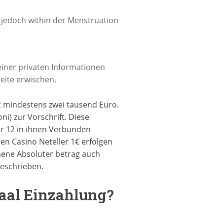
s jedoch within der Menstruation
einer privaten Informationen
eite erwischen.
t mindestens zwei tausend Euro.
) zur Vorschrift. Diese
or 12 in ihnen Verbunden
den Casino Neteller 1€ erfolgen
nnene Absoluter betrag auch
geschrieben.
saal Einzahlung?