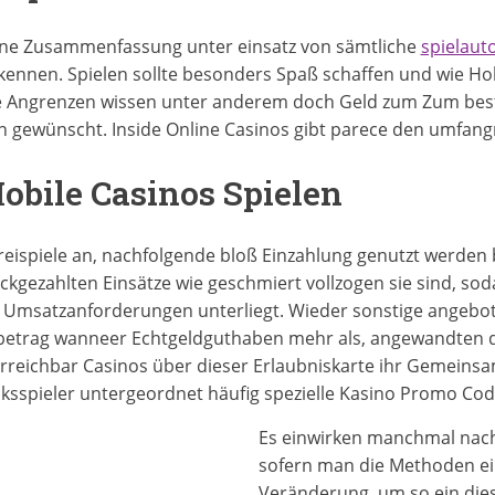
eine Zusammenfassung unter einsatz von sämtliche
spielaut
kennen. Spielen sollte besonders Spaß schaffen und wie Hob
e Angrenzen wissen unter anderem doch Geld zum Zum bes
n gewünscht. Inside Online Casinos gibt parece den umfangr
obile Casinos Spielen
 Freispiele an, nachfolgende bloß Einzahlung genutzt werd
ckgezahlten Einsätze wie geschmiert vollzogen sie sind, so
 Umsatzanforderungen unterliegt. Wieder sonstige angebot
r betrag wanneer Echtgeldguthaben mehr als, angewandten
 Erreichbar Casinos über dieser Erlaubniskarte ihr Gemeins
lücksspieler untergeordnet häufig spezielle Kasino Promo C
Es einwirken manchmal nach
sofern man die Methoden ei
Veränderung, um so ein dies