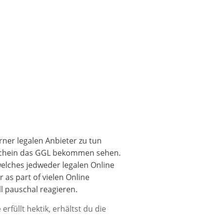
rner legalen Anbieter zu tun
bnisschein das GGL bekommen sehen.
welches jedweder legalen Online
as part of vielen Online
 pauschal reagieren.
füllt hektik, erhältst du die