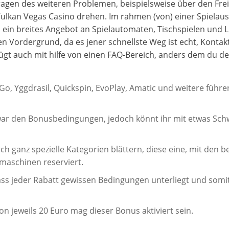
ragen des weiteren Problemen, beispielsweise über den Frei
ulkan Vegas Casino drehen. Im rahmen (von) einer Spielaus
ein breites Angebot an Spielautomaten, Tischspielen und Li
den Vordergrund, da es jener schnellste Weg ist echt, Kont
gt auch mit hilfe von einen FAQ-Bereich, anders dem du des
Go, Yggdrasil, Quickspin, EvoPlay, Amatic und weitere führe
 zwar den Bonusbedingungen, jedoch könnt ihr mit etwas Sc
h ganz spezielle Kategorien blättern, diese eine, mit den b
maschinen reserviert.
dass jeder Rabatt gewissen Bedingungen unterliegt und somi
n jeweils 20 Euro mag dieser Bonus aktiviert sein.