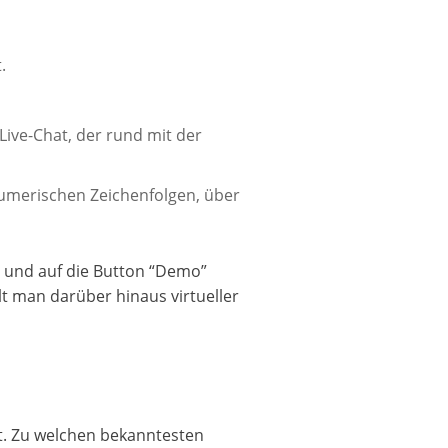
.
Live-Chat, der rund mit der
numerischen Zeichenfolgen, über
 und auf die Button “Demo”
t man darüber hinaus virtueller
et. Zu welchen bekanntesten