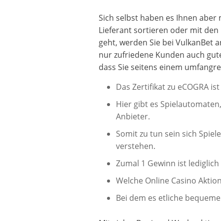
Sich selbst haben es Ihnen aber 
Lieferant sortieren oder mit de
geht, werden Sie bei VulkanBet 
nur zufriedene Kunden auch gute 
dass Sie seitens einem umfangr
Das Zertifikat zu eCOGRA ist
Hier gibt es Spielautomaten
Anbieter.
Somit zu tun sein sich Spiel
verstehen.
Zumal 1 Gewinn ist lediglich
Welche Online Casino Aktio
Bei dem es etliche bequeme