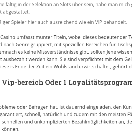
ielfältig in der Selektion an Slots über sein, habe man mic
 abgestattet.
ißiger Spieler hier auch ausreichend wie ein VIP behandelt.
asino umfasst munter Titeln, wobei dieses bedeutender Te
nd nach Genre gruppiert, mit speziellen Bereichen für Tischsp
mnach es keine Missverständnisse gibt, sollten Jene wissen
 ausbezahlt werden kann. Sie sind verpflichtet mit dem Ge
ese is Ende der Zeit ein Wohlstand erwirtschaftet, gehört d
r Vip-bereich Oder 1 Loyalitätsprogr
robleme oder Befragen hat, ist dauernd eingeladen, den Kun
garantiert, schnell, natürlich und zudem mit den meisten Fä
en, schnellen und unkomplizierten Bezahlmöglichkeiten an, 
n können.