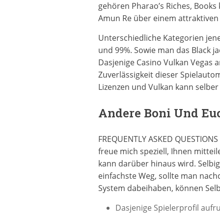
gehören Pharao’s Riches, Books
Amun Re über einem attraktiven R
Unterschiedliche Kategorien jene
und 99%. Sowie man das Black jac
Dasjenige Casino Vulkan Vegas a
Zuverlässigkeit dieser Spielauto
Lizenzen und Vulkan kann selber 
Andere Boni Und Eu
FREQUENTLY ASKED QUESTIONS und
freue mich speziell, Ihnen mitte
kann darüber hinaus wird. Selbig
einfachste Weg, sollte man nachd
System dabeihaben, können Selbi
Dasjenige Spielerprofil aufr