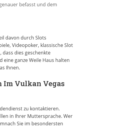
h genauer befasst und dem
il davon durch Slots
iele, Videopoker, klassische Slot
, dass dies geschenkte
ld eine ganze Weile Haus halten
as Ihnen.
am Im Vulkan Vegas
dendienst zu kontaktieren.
llen in Ihrer Muttersprache. Wer
demnach Sie im besondersten