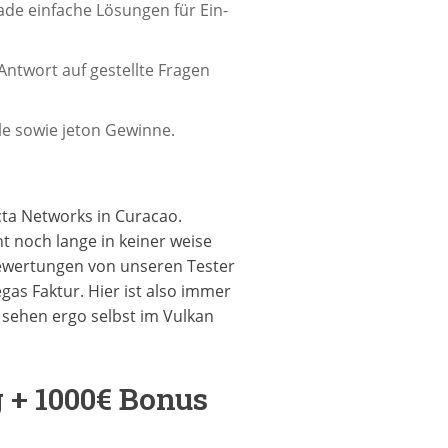
ade einfache Lösungen für Ein-
Antwort auf gestellte Fragen
ele sowie jeton Gewinne.
cta Networks in Curacao.
t noch lange in keiner weise
e Bewertungen von unseren Tester
gas Faktur. Hier ist also immer
 sehen ergo selbst im Vulkan
 + 1000€ Bonus