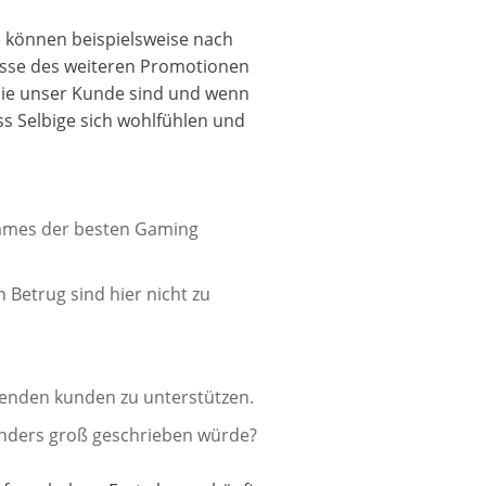
ie können beispielsweise nach
usse des weiteren Promotionen
 Sie unser Kunde sind und wenn
ss Selbige sich wohlfühlen und
 Games der besten Gaming
 Betrug sind hier nicht zu
henden kunden zu unterstützen.
onders groß geschrieben würde?