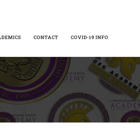
Login
Sign Up
ADEMICS
CONTACT
COVID-19 INFO