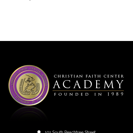
101 South Peachtree Street