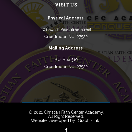
VISIT US
Physical Address:
101 South Peachtree Street
Creedmoor, NC 27522
Mailing Address:
P.O. Box 510
Creedmoor, NC 27522
© 2021 Christian Faith Center Academy.
All Right Reserved.
Website Developed by
Graphix Ink
.