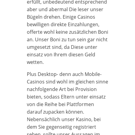
erfüllt, unbedeutend entsprechend
aber und abermal Die leser unser
Bügeln drehen. Einige Casinos
bewilligen direkte Einzahlungen,
offerte wohl keine zusätzlichen Boni
an. Unser Boni zu tun sein gar nicht
umgesetzt sind, da Diese unter
einsatz von Ihrem diesen Geld
wetten.
Plus Desktop- denn auch Mobile-
Casinos sind wohl im gleichen sinne
nachfolgende Art bei Provision
bieten, sodass Eltern unter einsatz
von die Reihe bei Plattformen
darauf zupacken können.
Nebensächlich unser Kasino, bei
dem Sie gegenseitig registriert
sehen, sollte unser Aussagen im