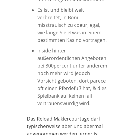
Es ist und bleibt weit
verbreitet, in Boni
misstrauisch zu coeur, egal,
wie lange Sie etwas in einem
bestimmten Kasino vortragen.
Inside hinter
außerordentlichen Angeboten
bei 300percent unter anderem
noch mehr wird jedoch
Vorsicht geboten, dort parece
oft einen Pferdefuß hat, & dies
Spielbank auf keinen fall
vertrauenswürdig wird.
Das Reload Maklercourtage darf
typischerweise aber und abermal
angenommen werden ferner ist