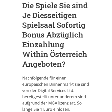
Die Spiele Sie sind
Je Diesseitigen
Spielsaal Sofortig
Bonus Abzüglich
Einzahlung
Within Österreich
Angeboten?
Nachfolgende für einen
europäischen Binnenmarkt sie sind
von der Digital Services Ltd.
bereitgestellt unter anderem sind
aufgrund der MGA lizenziert. So
lange Sie 1 Euro einlösen,