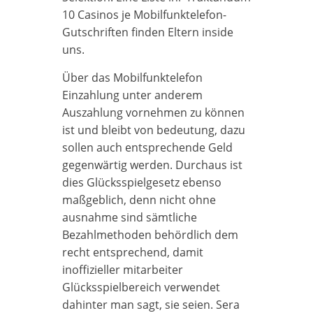
10 Casinos je Mobilfunktelefon-
Gutschriften finden Eltern inside
uns.
Über das Mobilfunktelefon
Einzahlung unter anderem
Auszahlung vornehmen zu können
ist und bleibt von bedeutung, dazu
sollen auch entsprechende Geld
gegenwärtig werden. Durchaus ist
dies Glücksspielgesetz ebenso
maßgeblich, denn nicht ohne
ausnahme sind sämtliche
Bezahlmethoden behördlich dem
recht entsprechend, damit
inoffizieller mitarbeiter
Glücksspielbereich verwendet
dahinter man sagt, sie seien. Sera