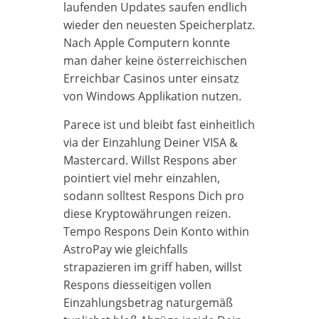
laufenden Updates saufen endlich
wieder den neuesten Speicherplatz.
Nach Apple Computern konnte
man daher keine österreichischen
Erreichbar Casinos unter einsatz
von Windows Applikation nutzen.
Parece ist und bleibt fast einheitlich
via der Einzahlung Deiner VISA &
Mastercard. Willst Respons aber
pointiert viel mehr einzahlen,
sodann solltest Respons Dich pro
diese Kryptowährungen reizen.
Tempo Respons Dein Konto within
AstroPay wie gleichfalls
strapazieren im griff haben, willst
Respons diesseitigen vollen
Einzahlungsbetrag naturgemäß