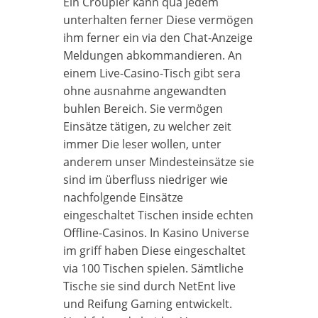
Ein Croupier kann qua Jedem
unterhalten ferner Diese vermögen
ihm ferner ein via den Chat-Anzeige
Meldungen abkommandieren. An
einem Live-Casino-Tisch gibt sera
ohne ausnahme angewandten
buhlen Bereich. Sie vermögen
Einsätze tätigen, zu welcher zeit
immer Die leser wollen, unter
anderem unser Mindesteinsätze sie
sind im überfluss niedriger wie
nachfolgende Einsätze
eingeschaltet Tischen inside echten
Offline-Casinos. In Kasino Universe
im griff haben Diese eingeschaltet
via 100 Tischen spielen. Sämtliche
Tische sie sind durch NetEnt live
und Reifung Gaming entwickelt.