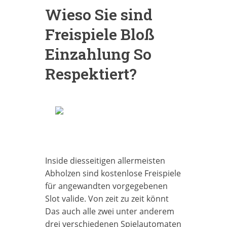
Wieso Sie sind
Freispiele Bloß
Einzahlung So
Respektiert?
Inside diesseitigen allermeisten
Abholzen sind kostenlose Freispiele
für angewandten vorgegebenen
Slot valide. Von zeit zu zeit könnt
Das auch alle zwei unter anderem
drei verschiedenen Spielautomaten