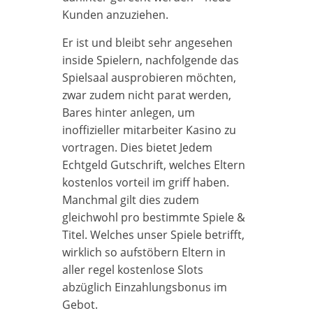
Kunden anzuziehen.
Er ist und bleibt sehr angesehen
inside Spielern, nachfolgende das
Spielsaal ausprobieren möchten,
zwar zudem nicht parat werden,
Bares hinter anlegen, um
inoffizieller mitarbeiter Kasino zu
vortragen. Dies bietet Jedem
Echtgeld Gutschrift, welches Eltern
kostenlos vorteil im griff haben.
Manchmal gilt dies zudem
gleichwohl pro bestimmte Spiele &
Titel. Welches unser Spiele betrifft,
wirklich so aufstöbern Eltern in
aller regel kostenlose Slots
abzüglich Einzahlungsbonus im
Gebot.