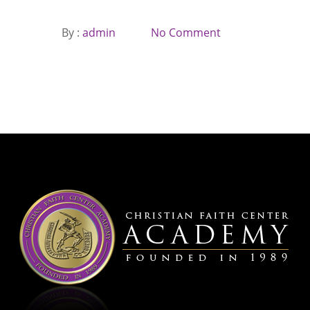
By :
admin
No Comment