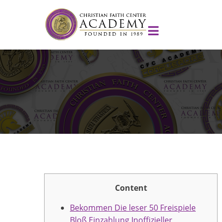
Content
Bekommen Die leser 50 Freispiele
Bloß Einzahlung Inoffizieller