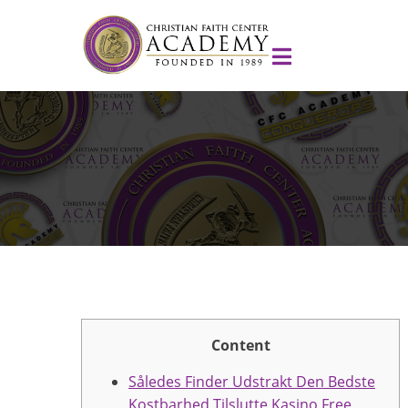
Content
Således Finder Udstrakt Den Bedste
Kostbarhed Tilslutte Kasino Free