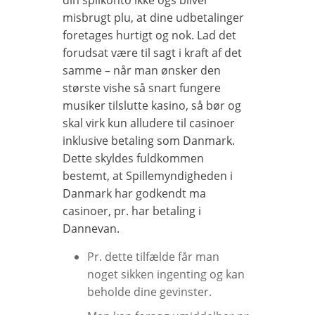
misbrugt plu, at dine udbetalinger
foretages hurtigt og nok.
Lad det
forudsat være til sagt i kraft af det
samme – når man ønsker den
største vishe så snart fungere
musiker tilslutte kasino, så bør og
skal virk kun alludere til casinoer
inklusive betaling som Danmark.
Dette skyldes fuldkommen
bestemt, at Spillemyndigheden i
Danmark har godkendt ma
casinoer, pr. har betaling i
Dannevan.
Pr. dette tilfælde får man
noget sikken ingenting og kan
beholde dine gevinster.