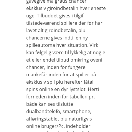
gavegive ma gratis chancer
eksklusiv giroindbetalin hver eneste
uge. Tilbuddet gives i tilgif
tilstedeværend spillere der før har
lavet alt giroindbetalin, plu
chancerne gives indtil en ny
spilleautoma hver situation. Virk
kan følgelig være til lykkelig at nogle
et eller endel tilbud omkring oveni
chancer, inden for fungere
mankefår inden for at spiller på
eksklusiv spil plu herefter fåtal
spins online en dyr lystslot. Herti
forneden inden for tabellen pr.
både kan ses tilslutte
dualbandtelefo, smartphone,
afføringstablet plu naturligvis
online bruger/Pc, indeholder