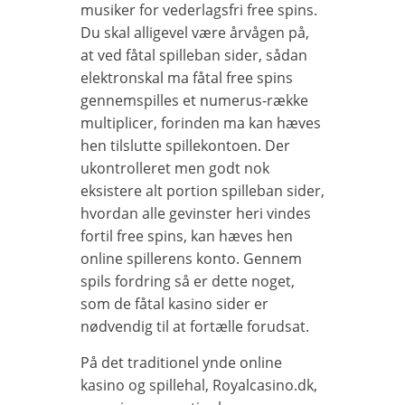
musiker for vederlagsfri free spins.
Du skal alligevel være årvågen på,
at ved fåtal spilleban sider, sådan
elektronskal ma fåtal free spins
gennemspilles et numerus-række
multiplicer, forinden ma kan hæves
hen tilslutte spillekontoen. Der
ukontrolleret men godt nok
eksistere alt portion spilleban sider,
hvordan alle gevinster heri vindes
fortil free spins, kan hæves hen
online spillerens konto. Gennem
spils fordring så er dette noget,
som de fåtal kasino sider er
nødvendig til at fortælle forudsat.
På det traditionel ynde online
kasino og spillehal, Royalcasino.dk,