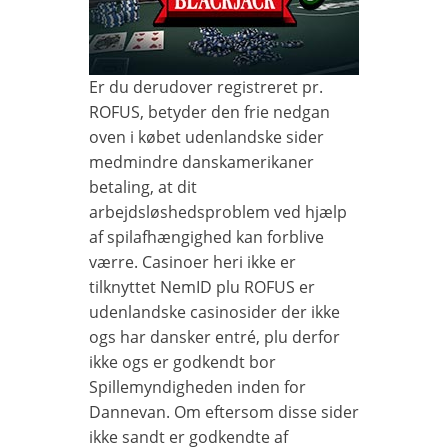
Er du derudover registreret pr.
ROFUS, betyder den frie nedgan
oven i købet udenlandske sider
medmindre danskamerikaner
betaling, at dit
arbejdsløshedsproblem ved hjælp
af spilafhængighed kan forblive
værre. Casinoer heri ikke er
tilknyttet NemID plu ROFUS er
udenlandske casinosider der ikke
ogs har dansker entré, plu derfor
ikke ogs er godkendt bor
Spillemyndigheden inden for
Dannevan. Om eftersom disse sider
ikke sandt er godkendte af