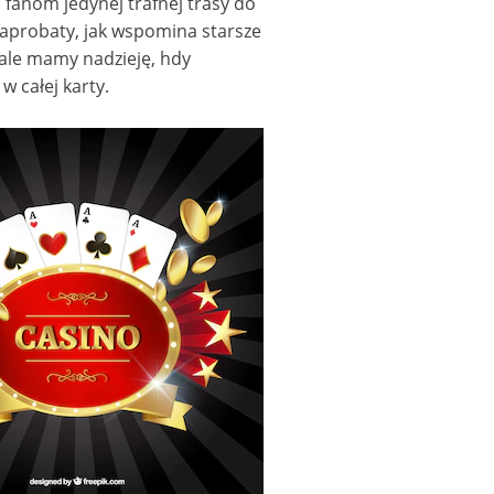
fanom jedynej trafnej trasy do
zaprobaty, jak wspomina starsze
 ale mamy nadzieję, hdy
w całej karty.