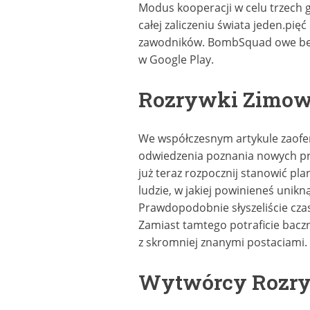
Modus kooperacji w celu trzech 
całej zaliczeniu świata jeden.pi
zawodników. BombSquad owe bez w
w Google Play.
Rozrywki Zimo
We współczesnym artykule zaofer
odwiedzenia poznania nowych prz
już teraz rozpocznij stanowić pl
ludzie, w jakiej powinieneś unik
Prawdopodobnie słyszeliście czas
Zamiast tamtego potraficie baczn
z skromniej znanymi postaciami.
Wytwórcy Rozr