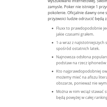
wyszukiwarki internetowej. Swoi
zamysle.
Poker nie istnieje 1 pr
pokolenie. Oficjalnie dawny one 
przyzwoici ludzie odrzucić będą 
Fluxx to prawdopodobnie je
jakie czasami grałem.
1-a wraz z najistotniejszych 
spośród ostatnich latek.
Najnowsza odsłona popularn
podstaw na rzecz iphoneów j
Kto najprawdopodobniej owo
możemy mieć na afiszu liter
obszarze, ponieważ nie wyma
Można w nim wciąż stawać się
będą powyżej w całej rankin