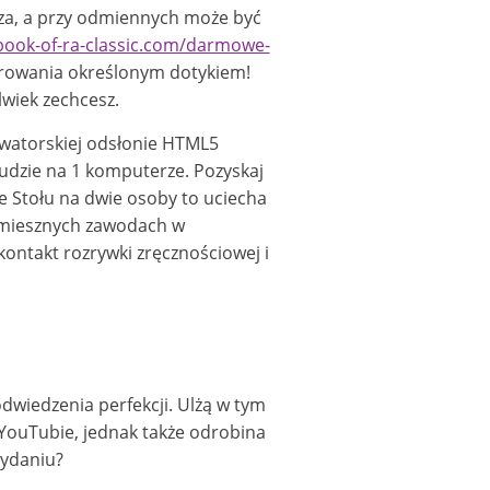
cza, a przy odmiennych może być
/book-of-ra-classic.com/darmowe-
erowania określonym dotykiem!
wiek zechcesz.
owatorskiej odsłonie HTML5
ludzie na 1 komputerze. Pozyskaj
e Stołu na dwie osoby to uciecha
 śmiesznych zawodach w
 kontakt rozrywki zręcznościowej i
wiedzenia perfekcji. Ulżą w tym
 YouTubie, jednak także odrobina
wydaniu?