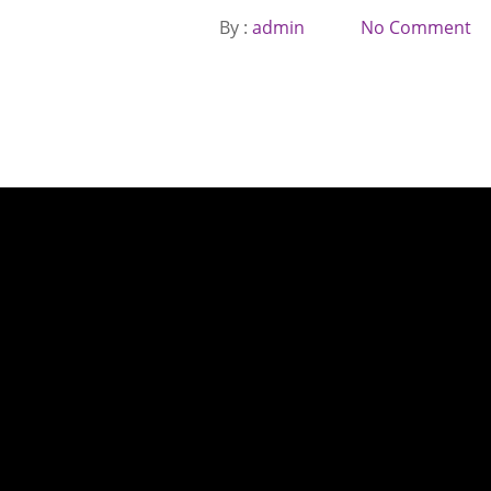
By :
admin
No Comment