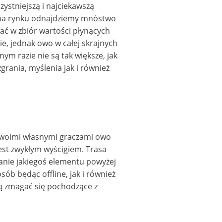
zystniejszą i najciekawszą
ż na rynku odnajdziemy mnóstwo
wać w zbiór wartości płynących
ie, jednak owo w całej skrajnych
ym razie nie są tak większe, jak
ania, myślenia jak i również
 swoimi własnymi graczami owo
st zwykłym wyścigiem. Trasa
tanie jakiegoś elementu powyżej
ób będąc offline, jak i również
ją zmagać się pochodzące z