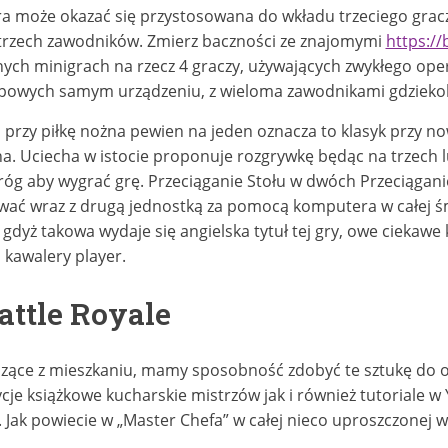
ra może okazać się przystosowana do wkładu trzeciego gra
trzech zawodników. Zmierz baczności ze znajomymi
https:/
ych minigrach na rzecz 4 graczy, używających zwykłego op
upowych samym urządzeniu, z wieloma zawodnikami gdziekol
 przy piłkę nożna pewien na jeden oznacza to klasyk przy n
ha. Uciecha w istocie proponuje rozgrywkę będąc na trzech 
róg aby wygrać grę. Przeciąganie Stołu w dwóch Przeciągani
ować wraz z drugą jednostką za pomocą komputera w całej
 gdyż takowa wydaje się angielska tytuł tej gry, owe ciekawe
o kawalery player.
ttle Royale
zące z mieszkaniu, mamy sposobność zdobyć te sztukę do od
cje książkowe kucharskie mistrzów jak i również tutoriale w
 Jak powiecie w „Master Chefa” w całej nieco uproszczonej 