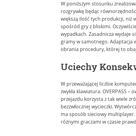
W poniższym stosunku zrealizowal
rozgrywkę będąc równorzędności.
większą ilość tych produkcji, ni
spośród gry z bliskimi. Oczywiści
wypadkach. Zasadnicza wydaje się 
gramy w samotnego. Adaptacja ws
obrania procedury, której to ob
Uciechy Konsek
W przeważającej liczbie kompute
zwykła klawiatura. OVERPASS – o
przejazdu korzysta z tak wiele z
bezzwłocznej wycieczki. Wytwórcz
ma sposób sieciowy multiplayer. 
różnymi graczami w czasie praw