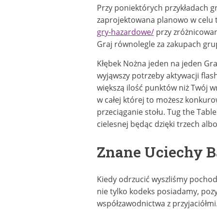
Przy poniektórych przykładach g
zaprojektowana planowo w celu 
gry-hazardowe/
przy zróżnicowan
Graj równolegle za zakupach gr
Kłębek Nożna jeden na jeden Gra
wyjąwszy potrzeby aktywacji flas
większą ilość punktów niż Twój w
w całej której to możesz konkur
przeciąganie stołu. Tug the Table
cielesnej będąc dzięki trzech alb
Znane Uciechy Ba
Kiedy odrzucić wyszliśmy pochod
nie tylko kodeks posiadamy, pozy
współzawodnictwa z przyjaciółmi.