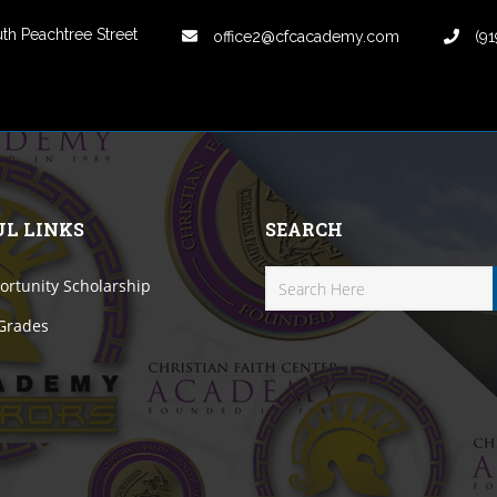
th Peachtree Street
office2@cfcacademy.com
(91
UL LINKS
SEARCH
rtunity Scholarship
 Grades