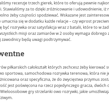
iśmy recenzje trzech gierek, które to oferują pewnie najkor
 Stawialiśmy za to dzięki zróżnicowanie i udowodnienie, i
ż wolno żeby czujności spodziewać. Wskazane jest zaintereso
e umacnia się w dodatku każde relacje – czy wprost przeciwn
być rozrywka oraz satysfakcja wraz z batalii, które to w żadn
zystkich misji oraz zamiarów w 2 osoby wymaga dobrego zgr
aj zawodnicy będą uwagi podtrzymywać.
wentne
rów piłkarskich całokształt których zechcesz żeby kierować
wo sportowa, samochodowa rozrywka terenowa, która nie je
różnicowana oraz specyficzna, że do zwycięstwa przymus zos
ość jest poświęcona na rzecz pojedynczego gracza, dwóch os
Wieloosobowe gry strzelanki owo rozrywki, jakie umożliwia
dziwym.