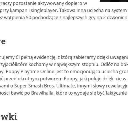
graczy pozostanie aktywowany dopiero w
ęć przy kampanii singleplayer. Takowa inna uciecha na syste
ątpienia 50 pochodzące z najlepszych gry na 2 dzwonienie 
we
ujemy Ci pełną ewidencję, z którą zabieramy dzięki uwagę
yjaciółktóre kochamy w największym stopniu. Odłóż na bok
any. Poppy Playtime Online jest to emocjonująca uciecha gro
nąć przed okrutnym potworem Poppy, jaki poluje dzięki cię 
ami o Super Smash Bros. Ultimate, innymi słowy rewelacyjnej
ości bawić po Brawlhalla, które to wydaje się być faktyczn
ywki