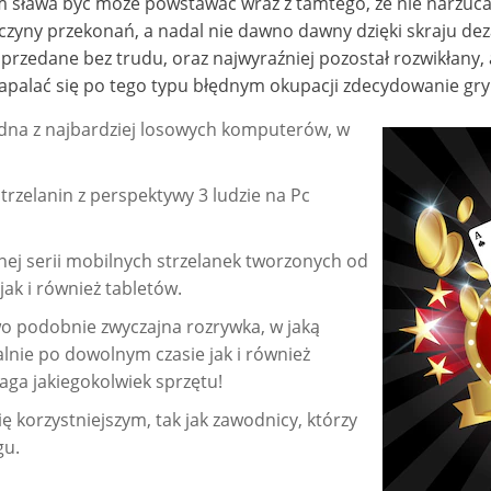
m sława być może powstawać wraz z tamtego, że nie narzuca 
zyczyny przekonań, a nadal nie dawno dawny dzięki skraju de
sprzedane bez trudu, oraz najwyraźniej pozostał rozwikłany,
zapalać się po tego typu błędnym okupacji zdecydowanie gry 
dna z najbardziej losowych komputerów, w
strzelanin z perspektywy 3 ludzie na Pc
ej serii mobilnych strzelanek tworzonych od
ak i również tabletów.
 podobnie zwyczajna rozrywka, w jaką
alnie po dowolnym czasie jak i również
ga jakiegokolwiek sprzętu!
 korzystniejszym, tak jak zawodnicy, którzy
gu.