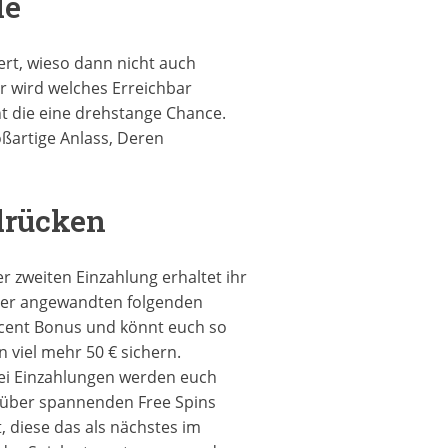
le
rt, wieso dann nicht auch
er wird welches Erreichbar
t die eine drehstange Chance.
ßartige Anlass, Deren
drücken
er zweiten Einzahlung erhaltet ihr
her angewandten folgenden
cent Bonus und könnt euch so
 viel mehr 50 € sichern.
ei Einzahlungen werden euch
über spannenden Free Spins
, diese das als nächstes im