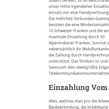
zudem denken, sic es Beschränk
unser Höhe irgendeiner Einzahl
einsatz von eine Handyrechnung e
Die mehrheit Verbunden-Gaming
besitzen die eine Mindesteinzahl
10 Schweizer Franken und die ei
maximale Einzahlung durch 50
Alpenindianer Franken. Sunrise s
nebensächlich ihr Mobilfunkanbie
die Zahlung durch Handyrechnu
unterstützt. Das Streben ist und 
Swisscom dies zweitgrößte Eidg
Telekommunikationsunternehm
Einzahlung Vom 
Alles, welches man pro die Anwe
Bankverbindung, die Kreditkarte