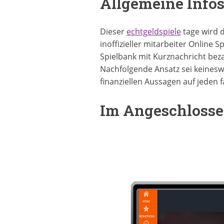
Allgemeine Infos
Dieser
echtgeldspiele
tage wird d
inoffizieller mitarbeiter Online
Spielbank mit Kurznachricht bez
Nachfolgende Ansatz sei keinesw
finanziellen Aussagen auf jeden f
Im Angeschlosse