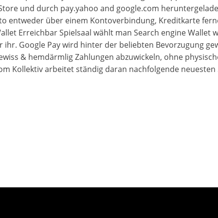
Store und durch pay.yahoo and google.com heruntergeladen
o entweder über einem Kontoverbindung, Kreditkarte fern
 Wallet Erreichbar Spielsaal wählt man Search engine Wallet
r ihr. Google Pay wird hinter der beliebten Bevorzugung ge
, gewiss & hemdärmlig Zahlungen abzuwickeln, ohne physisc
m Kollektiv arbeitet ständig daran nachfolgende neuesten S