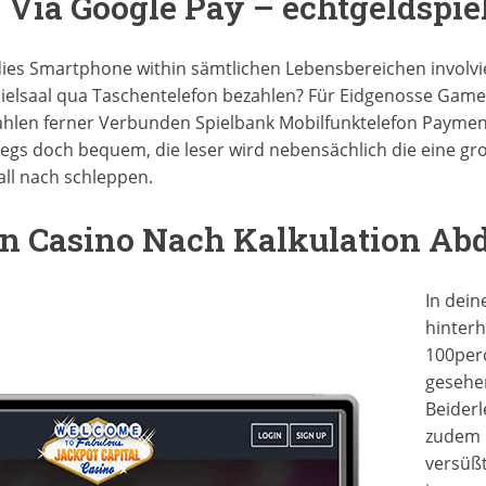
 Via Google Pay – echtgeldspie
ies Smartphone within sämtlichen Lebensbereichen involvie
 Spielsaal qua Taschentelefon bezahlen? Für Eidgenosse Gam
ahlen ferner Verbunden Spielbank Mobilfunktelefon Paymen
egs doch bequem, die leser wird nebensächlich die eine gro
all nach schleppen.
n Casino Nach Kalkulation Ab
In dein
hinter
100per
gesehen
Beiderl
zudem 
versüßt