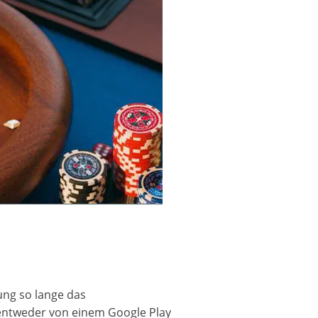
ung so lange das
 entweder von einem Google Play