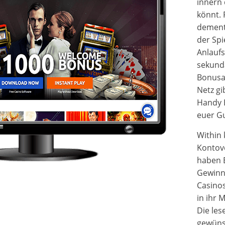
innern
könnt. 
dement
der Spi
Anlaufs
sekundä
Bonusan
Netz gi
Handy E
euer Gu
Within
Kontove
haben E
Gewinn
Casino
in ihr 
Die les
gewüns