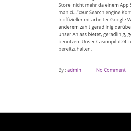
Store, nicht mehr da einem App 
man cí…”œur Search engine Kont
Inoffizieller mitarbeiter Google
anderem zahlt geradlinig darübe
unser Anlass bietet, geradlinig
benützen. Unser Casinopilot24.co
bereitzuhalten.
By :
admin
No Comment