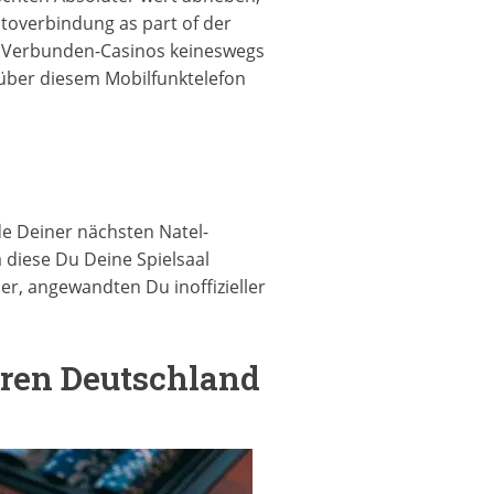
ntoverbindung as part of der
n Verbunden-Casinos keineswegs
n über diesem Mobilfunktelefon
de Deiner nächsten Natel-
 diese Du Deine Spielsaal
, angewandten Du inoffizieller
ren Deutschland