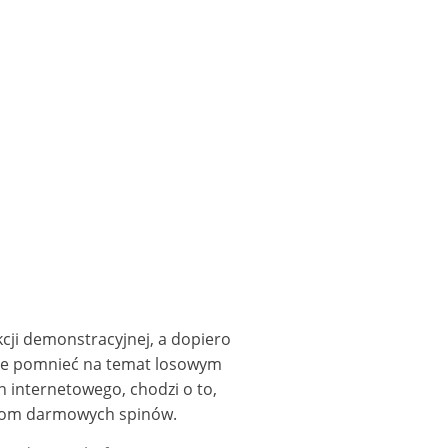
cji demonstracyjnej, a dopiero
ale pomnieć na temat losowym
n internetowego, chodzi o to,
ertom darmowych spinów.