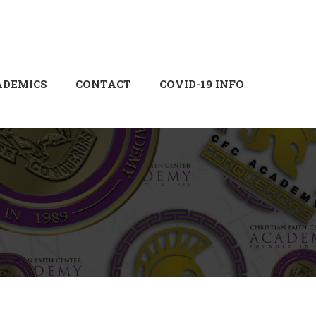
Login
Sign Up
ADEMICS
CONTACT
COVID-19 INFO