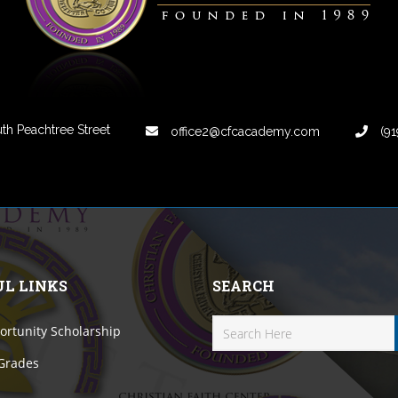
th Peachtree Street
office2@cfcacademy.com
(91
UL LINKS
SEARCH
rtunity Scholarship
 Grades