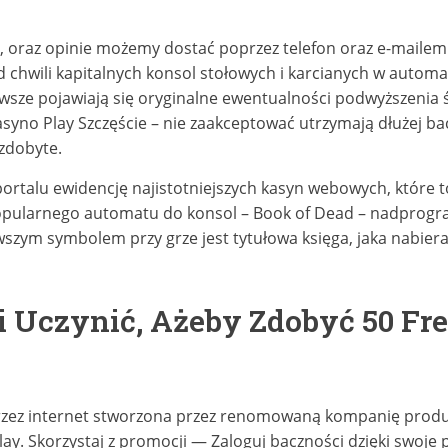
, oraz opinie możemy dostać poprzez telefon oraz e-maile
chwili kapitalnych konsol stołowych i karcianych w automaty
awsze pojawiają się oryginalne ewentualności podwyższenia 
asyno Play Szczęście – nie zaakceptować utrzymają dłużej b
 zdobyte.
ortalu ewidencję najistotniejszych kasyn webowych, które t
popularnego automatu do konsol – Book of Dead – nadprog
wszym symbolem przy grze jest tytułowa księga, jaka nabiera
 Uczynić, Ażeby Zdobyć 50 Fre
 przez internet stworzona przez renomowaną kompanię prod
y. Skorzystaj z promocji — Zaloguj baczności dzięki swoje p