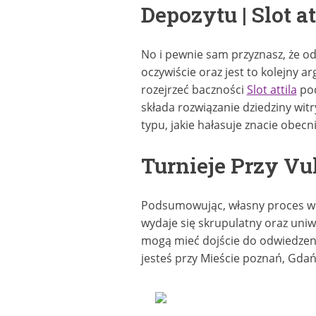
Depozytu | Slot at
No i pewnie sam przyznasz, że o
oczywiście oraz jest to kolejny 
rozejrzeć baczności
Slot attila
pod
składa rozwiązanie dziedziny wit
typu, jakie hałasuje znacie obec
Turnieje Przy V
Podsumowując, własny proces wer
wydaje się skrupulatny oraz uni
mogą mieć dojście do odwiedzenia
jesteś przy Mieście poznań, Gda