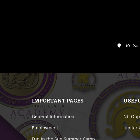
101 Sou
IMPORTANT PAGES
USEF
General Information
NC Oppo
Employment
Jupiter
Fun In the Sun Summer Camp