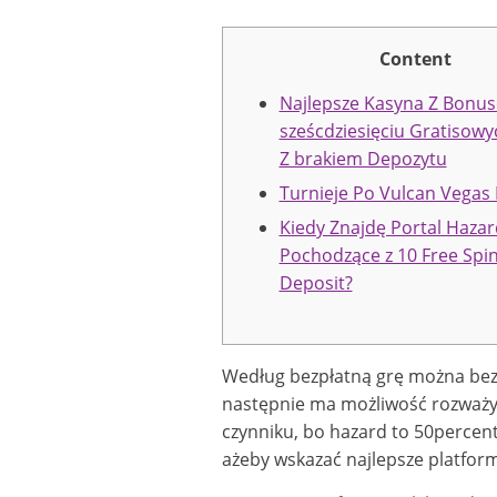
Content
Najlepsze Kasyna Z Bonu
sześcdziesięciu Gratisow
Z brakiem Depozytu
Turnieje Po Vulcan Vegas
Kiedy Znajdę Portal Haza
Pochodzące z 10 Free Spi
Deposit?
Według bezpłatną grę można bez 
następnie ma możliwość rozważyć
czynniku, bo hazard to 50perce
ażeby wskazać najlepsze platfor