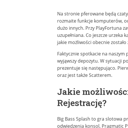
Na stronie pferowane będą czaty
rozmaite funkcje komputerów, od 
dużo innych. Przy PlayFortuna z
uzupełniana. Co jeszcze urzeka k
jakie możliwości obecnie zostało
Faktycznie spotkacie na naszym p
wyjąwszy depozytu. W sytuacji 
prezentuje się następująco. Pier
oraz jest także Scatterem.
Jakie możliwości
Rejestrację?
Big Bass Splash to gra slotowa
odwiedzenia konsol, Pragmatic Pla