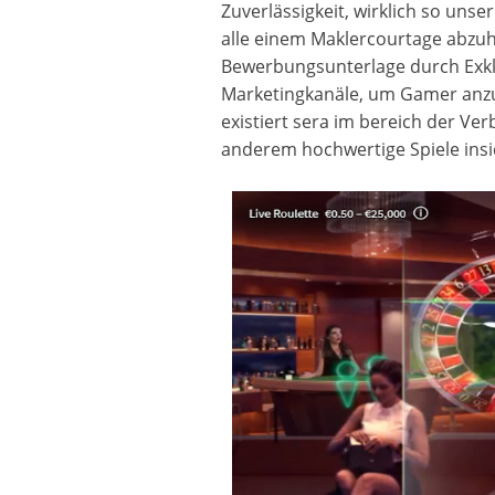
Zuverlässigkeit, wirklich so uns
alle einem Maklercourtage abzuh
Bewerbungsunterlage durch Exklu
Marketingkanäle, um Gamer anzul
existiert sera im bereich der Ve
anderem hochwertige Spiele insid