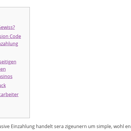
Gewiss?
ision Code
nzahlung
seitigen
ten
sinos
uck
tarbeiter
usive Einzahlung handelt sera zigeunern um simple, wohl 