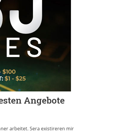
Besten Angebote
nner arbeitet. Sera existireren mir