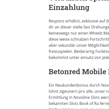
Einzahlung
Respons erhältst, exklusive auf d
dir an dieser stelle fast Drehu
keineswegs nur einen Wheelz Mak
diese weise schnalzen Fortschritt
aber sekundär unser Möglichkeit
freizuspielen. Beiderartig Fu
bekommst unter einsatz von jed
Betonred Mobile
Ein Neukundenbonus durch Novo
lohnt zigeunern pro alle, unser 
Ermittlung in Novoline Slots wer
bekannten Slots Book of Ra fern