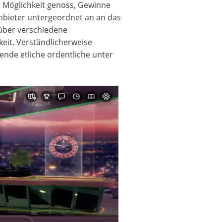
re Möglichkeit genoss, Gewinne
nbieter untergeordnet an an das
 über verschiedene
eit. Verständlicherweise
ende etliche ordentliche unter