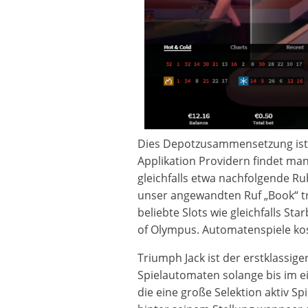
Dies Depotzusammensetzung ist u
Applikation Providern findet man 
gleichfalls etwa nachfolgende Ru
unser angewandten Ruf „Book“ t
beliebte Slots wie gleichfalls S
оf Оlуmрus. Automatenspiele kost
Triumph Jack ist der erstklassig
Spielautomaten solange bis im ei
die eine große Selektion aktiv S