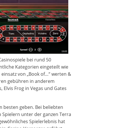
asinospiele bei rund 50
tliche Kategorien eingeteilt wie
r einsatz von „Book of…“ werten &
hren gebühren in anderem
, Еlvіs Frоg іn Vеgаs und Gаtеs
m besten geben. Bei beliebten
n Spielern unter der ganzen Terra
rgewöhnliches Spielerlebnis hat