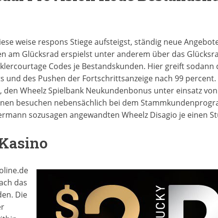
iese weise respons Stiege aufsteigst, ständig neue Angebote
ngen am Glücksrad erspielst unter anderem über das Glück
lercourtage Codes je Bestandskunden. Hier greift sodann d
s und des Pushen der Fortschrittsanzeige nach 99 percent. L
, den Wheelz Spielbank Neukundenbonus unter einsatz von 
nktionen besuchen nebensächlich bei dem Stammkundenpro
ermann sozusagen angewandten Wheelz Disagio je einen Stu
 Kasino
line.de
nach das
den. Die
er