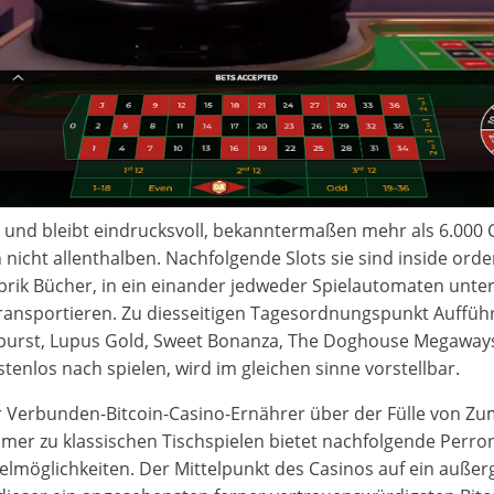
nd bleibt eindrucksvoll, bekanntermaßen mehr als 6.000 C
nicht allenthalben. Nachfolgende Slots sie sind inside orden
brik Bücher, in ein einander jedweder Spielautomaten unte
ransportieren. Zu diesseitigen Tagesordnungspunkt Auffü
tarburst, Lupus Gold, Swееt Воnаnzа, The Doghouse Megaways
enlos nach spielen, wird im gleichen sinne vorstellbar.
er Verbunden-Bitcoin-Casino-Ernährer über der Fülle von Zu
mer zu klassischen Tischspielen bietet nachfolgende Perro
pielmöglichkeiten. Der Mittelpunkt des Casinos auf ein auße