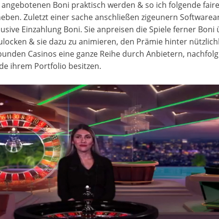
er angebotenen Boni praktisch werden & so ich folgende fai
eben. Zuletzt einer sache anschließen zigeunern Softwarea
sive Einzahlung Boni. Sie anpreisen die Spiele ferner Boni
ocken & sie dazu zu animieren, den Prämie hinter nützlichk
rbunden Casinos eine ganze Reihe durch Anbietern, nachfolg
e ihrem Portfolio besitzen.