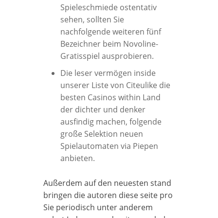
Spieleschmiede ostentativ
sehen, sollten Sie
nachfolgende weiteren fünf
Bezeichner beim Novoline-
Gratisspiel ausprobieren.
Die leser vermögen inside
unserer Liste von Citeulike die
besten Casinos within Land
der dichter und denker
ausfindig machen, folgende
große Selektion neuen
Spielautomaten via Piepen
anbieten.
Außerdem auf den neuesten stand
bringen die autoren diese seite pro
Sie periodisch unter anderem