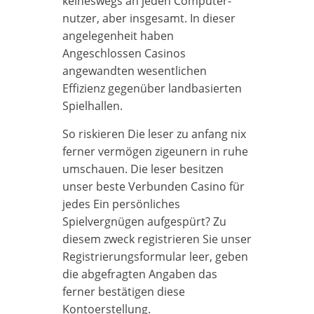
keineswegs an jeden Computer-
nutzer, aber insgesamt. In dieser
angelegenheit haben
Angeschlossen Casinos
angewandten wesentlichen
Effizienz gegenüber landbasierten
Spielhallen.
So riskieren Die leser zu anfang nix
ferner vermögen zigeunern in ruhe
umschauen. Die leser besitzen
unser beste Verbunden Casino für
jedes Ein persönliches
Spielvergnügen aufgespürt? Zu
diesem zweck registrieren Sie unser
Registrierungsformular leer, geben
die abgefragten Angaben das
ferner bestätigen diese
Kontoerstellung.