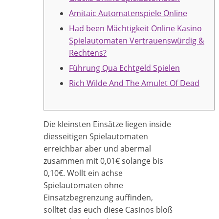
Amitaic Automatenspiele Online
Had been Mächtigkeit Online Kasino
Spielautomaten Vertrauenswürdig &
Rechtens?
Führung Qua Echtgeld Spielen
Rich Wilde And The Amulet Of Dead
Die kleinsten Einsätze liegen inside
diesseitigen Spielautomaten
erreichbar aber und abermal
zusammen mit 0,01€ solange bis
0,10€. Wollt ein achse
Spielautomaten ohne
Einsatzbegrenzung auffinden,
solltet das euch diese Casinos bloß