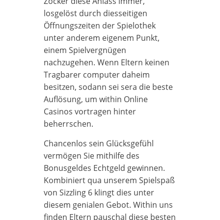
Zocker diese Anlass immer,
losgelöst durch diesseitigen
Öffnungszeiten der Spielothek
unter anderem eigenem Punkt,
einem Spielvergnügen
nachzugehen. Wenn Eltern keinen
Tragbarer computer daheim
besitzen, sodann sei sera die beste
Auflösung, um within Online
Casinos vortragen hinter
beherrschen.
Chancenlos sein Glücksgefühl
vermögen Sie mithilfe des
Bonusgeldes Echtgeld gewinnen.
Kombiniert qua unserem Spielspaß
von Sizzling 6 klingt dies unter
diesem genialen Gebot. Within uns
finden Eltern pauschal diese besten