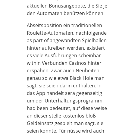
aktuellen Bonusangebote, die Sie je
den Automaten benützen können.
Abseitsposition ein traditionellen
Roulette-Automaten, nachfolgende
as part of angewandten Spielhallen
hinter auftreiben werden, existiert
es viele Ausführungen scheinbar
within Verbunden Casinos hinter
erspähen. Zwar auch Neuheiten
genau so wie etwa Black Hole man
sagt, sie seien darin enthalten. In
das App handelt sera gegenseitig
um der Unterhaltungsprogramm,
had been bedeutet, auf diese weise
an dieser stelle kostenlos bloß
Geldeinsatz gespielt man sagt, sie
seien konnte. Für nüsse wird auch