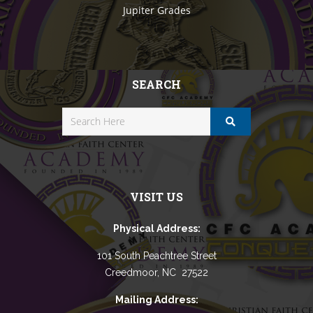
Jupiter Grades
SEARCH
VISIT US
Physical Address:
101 South Peachtree Street
Creedmoor, NC 27522
Mailing Address: