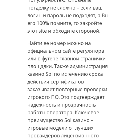
потделку не сложно – если ваш
логин и пароль не подходят, а Вы
его 100% помните, то закройте
этот site и обходите стороной.
Найти ее номер можно на
официальном сайте регулятора
или в футере главной странички
площадки. Также администрация
казино Sol по истечению срока
действия сертификатов
заказывает повторные проверки
игрового ПО. Это подтверждает
надежность и прозрачность
работы оператора. Ключевое
преимущество Sol казино –
игровые модели от лучших
провайдеров лицензионного