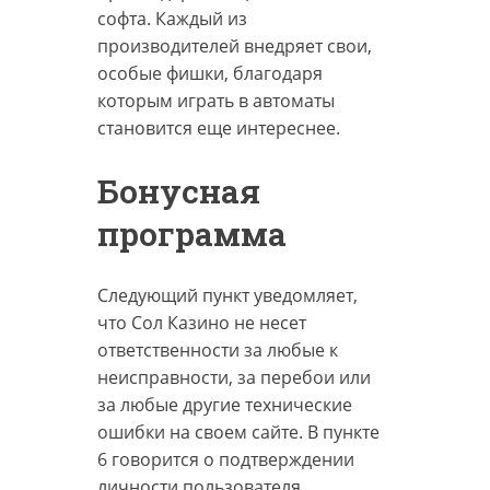
софта. Каждый из
производителей внедряет свои,
особые фишки, благодаря
которым играть в автоматы
становится еще интереснее.
Бонусная
программа
Следующий пункт уведомляет,
что Сол Казино не несет
ответственности за любые к
неисправности, за перебои или
за любые другие технические
ошибки на своем сайте. В пункте
6 говорится о подтверждении
личности пользователя,