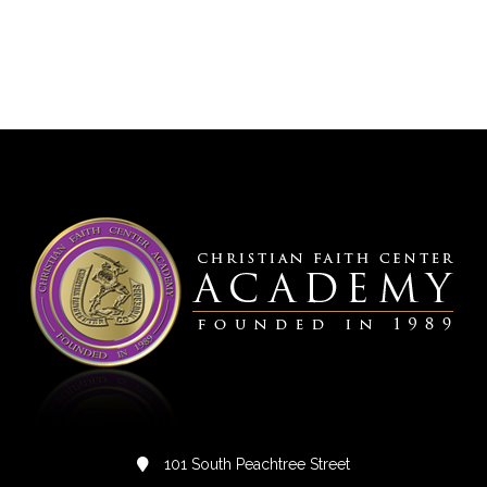
101 South Peachtree Street