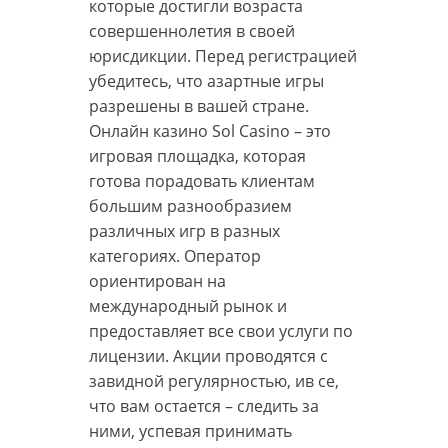
которые достигли возраста
совершеннолетия в своей
юрисдикции. Перед регистрацией
убедитесь, что азартные игры
разрешены в вашей стране.
Онлайн казино Sol Casino – это
игровая площадка, которая
готова порадовать клиентам
большим разнообразием
различных игр в разных
категориях. Оператор
ориентирован на
международный рынок и
предоставляет все свои услуги по
лицензии. Акции проводятся с
завидной регулярностью, ив се,
что вам остается – следить за
ними, успевая принимать