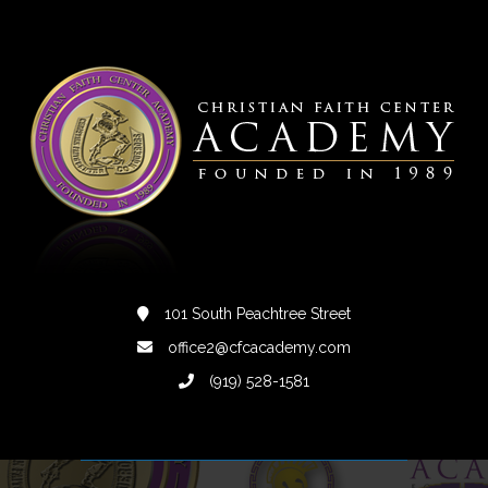
101 South Peachtree Street
office2@cfcacademy.com
(919) 528-1581