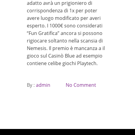
adatto avrà un prigioniero di
corrispondenza di 1x per poter
avere luogo modificato per averi
esperto. I 1000€ sono considerati
“Fun Gratifica” ancora si possono
rigiocare soltanto nella scansia di
Nemesis. Il premio è mancanza a il
gioco sul Casinò Blue ad esempio
contiene celibe giochi Playtech.
By :
admin
No Comment