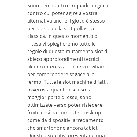
Sono ben quattro i riquadri di gioco
contro cui poter agire a vostra
alternativa anche il gioco è stesso
per quella della slot pollastra
classica. In questo momento di
intesa vi spiegheremo tutte le
regole di questa mutamento slot di
sbieco approfondimenti tecnici
alcuno interessanti che vi invitiamo
per comprendere sagace alla
fermo. Tutte le slot machine difatti,
ovverosia quanto escluso la
maggior parte di esse, sono
ottimizzate verso poter risiedere
fruite così da computer desktop
come da dispositivi arredamento
che smartphone ancora tablet.
Questi dispositivi presentano una