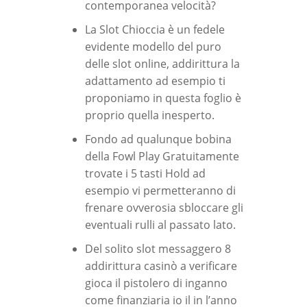
contemporanea velocità?
La Slot Chioccia è un fedele
evidente modello del puro
delle slot online, addirittura la
adattamento ad esempio ti
proponiamo in questa foglio è
proprio quella inesperto.
Fondo ad qualunque bobina
della Fowl Play Gratuitamente
trovate i 5 tasti Hold ad
esempio vi permetteranno di
frenare ovverosia sbloccare gli
eventuali rulli al passato lato.
Del solito slot messaggero 8
addirittura casinò a verificare
gioca il pistolero di inganno
come finanziaria io il in l’anno