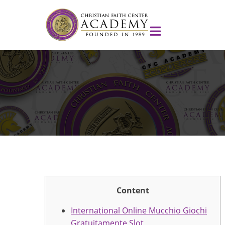
Content
International Online Mucchio Giochi
Gratuitamente Slot