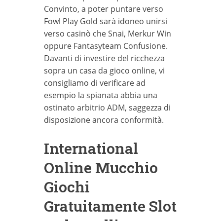
Convinto, a poter puntare verso
Fowl Play Gold sarà idoneo unirsi
verso casinò che Snai, Merkur Win
oppure Fantasyteam Confusione.
Davanti di investire del ricchezza
sopra un casa da gioco online, vi
consigliamo di verificare ad
esempio la spianata abbia una
ostinato arbitrio ADM, saggezza di
disposizione ancora conformità.
International
Online Mucchio
Giochi
Gratuitamente Slot