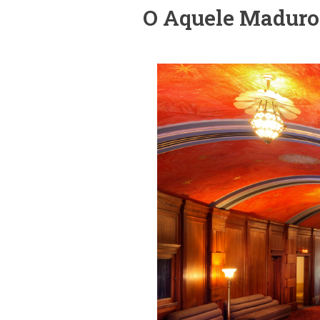
O Aquele Maduro 