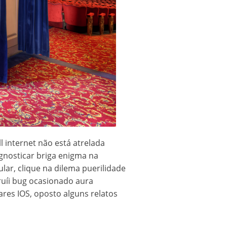
 internet não está atrelada
gnosticar briga enigma na
lar, clique na dilema puerilidade
ruíi bug ocasionado aura
res IOS, oposto alguns relatos