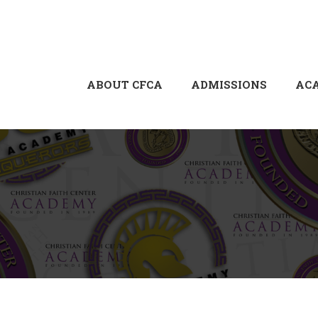
ABOUT CFCA
ADMISSIONS
AC