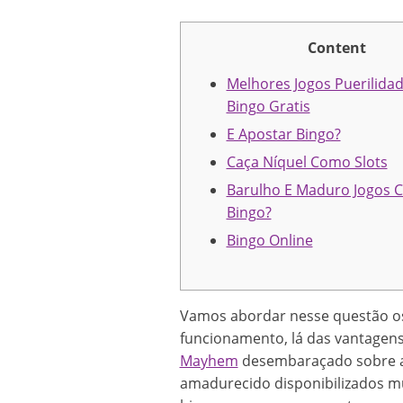
Content
Melhores Jogos Puerilida
Bingo Gratis
E Apostar Bingo?
Caça Níquel Como Slots
Barulho E Maduro Jogos C
Bingo?
Bingo Online
Vamos abordar nesse questão os 
funcionamento, lá das vantagen
Mayhem
desembaraçado sobre ad
amadurecido disponibilizados mui