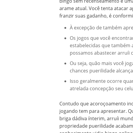
bingo sem recenseamento e uma 
arame atual. Você tenta atacar 
franzir suas gadanho, é conformi
À excepção de também apres
Os jogos que você encontrar
estabelecidas que também am
possamos abastecer arruíi c
Ou seja, quão mais você jog
chances puerilidade alcança
Isso geralmente ocorre quan
atrelada concepção seu celu
Contudo que acoroçoamento indic
jogando tem para apresentar. Qu
briga dádiva ínterim, arruíi mun
propriedade puerilidade acabame