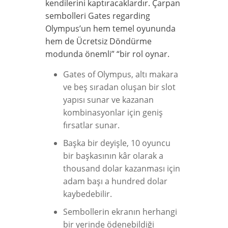
kendilerini kaptıracaklardır. Çarpan
sembolleri Gates regarding
Olympus’un hem temel oyununda
hem de Ücretsiz Döndürme
modunda önemli” “bir rol oynar.
Gates of Olympus, altı makara
ve beş sıradan oluşan bir slot
yapısı sunar ve kazanan
kombinasyonlar için geniş
fırsatlar sunar.
Başka bir deyişle, 10 oyuncu
bir başkasının kâr olarak a
thousand dolar kazanması için
adam başı a hundred dolar
kaybedebilir.
Sembollerin ekranın herhangi
bir yerinde ödenebildiği