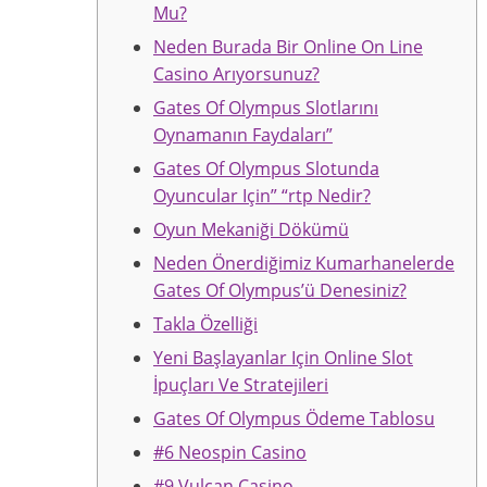
Mu?
Neden Burada Bir Online On Line
Casino Arıyorsunuz?
Gates Of Olympus Slotlarını
Oynamanın Faydaları”
Gates Of Olympus Slotunda
Oyuncular Için” “rtp Nedir?
Oyun Mekaniği Dökümü
Neden Önerdiğimiz Kumarhanelerde
Gates Of Olympus’ü Denesiniz?
Takla Özelliği
Yeni Başlayanlar Için Online Slot
İpuçları Ve Stratejileri
Gates Of Olympus Ödeme Tablosu
#6 Neospin Casino
#9 Vulcan Casino