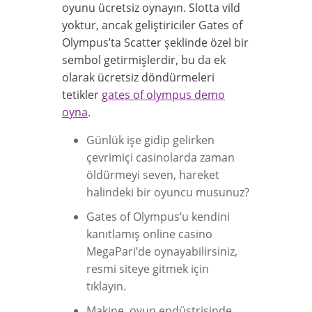
oyunu ücretsiz oynayın. Slotta vild
yoktur, ancak geliştiriciler Gates of
Olympus’ta Scatter şeklinde özel bir
sembol getirmişlerdir, bu da ek
olarak ücretsiz döndürmeleri
tetikler
gates of olympus demo
oyna
.
Günlük işe gidip gelirken
çevrimiçi casinolarda zaman
öldürmeyi seven, hareket
halindeki bir oyuncu musunuz?
Gates of Olympus’u kendini
kanıtlamış online casino
MegaPari’de oynayabilirsiniz,
resmi siteye gitmek için
tıklayın.
Makine, oyun endüstrisinde