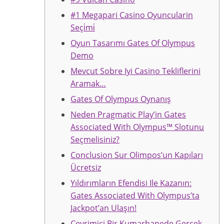
#1 Megapari Casino Oyuncularin
Seçi̇mi̇
Oyun Tasarımı Gates Of Olympus
Demo
Mevcut Sobre Iyi Casino Tekliflerini
Aramak…
Gates Of Olympus Oynanış
Neden Pragmatic Play’in Gates
Associated With Olympus™ Slotunu
Seçmelisiniz?
Conclusion Sur Olimpos’un Kapıları
Ücretsiz
Yıldırımların Efendisi Ile Kazanın:
Gates Associated With Olympus’ta
Jackpot’an Ulaşın!
Çevrimiçi Bir Kumarhanede Gerçek