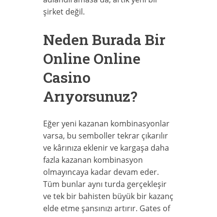
şirket değil.
Neden Burada Bir
Online Online
Casino
Arıyorsunuz?
Eğer yeni kazanan kombinasyonlar
varsa, bu semboller tekrar çıkarılır
ve kârınıza eklenir ve kargaşa daha
fazla kazanan kombinasyon
olmayıncaya kadar devam eder.
Tüm bunlar aynı turda gerçekleşir
ve tek bir bahisten büyük bir kazanç
elde etme şansınızı artırır. Gates of