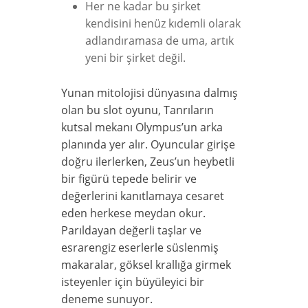
Her ne kadar bu şirket
kendisini henüz kıdemli olarak
adlandıramasa de uma, artık
yeni bir şirket değil.
Yunan mitolojisi dünyasına dalmış
olan bu slot oyunu, Tanrıların
kutsal mekanı Olympus’un arka
planında yer alır. Oyuncular girişe
doğru ilerlerken, Zeus’un heybetli
bir figürü tepede belirir ve
değerlerini kanıtlamaya cesaret
eden herkese meydan okur.
Parıldayan değerli taşlar ve
esrarengiz eserlerle süslenmiş
makaralar, göksel krallığa girmek
isteyenler için büyüleyici bir
deneme sunuyor.