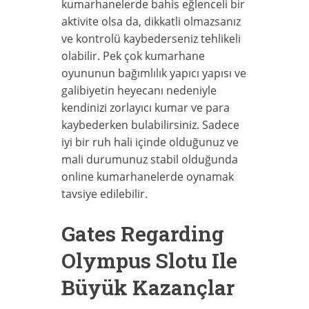
kumarhanelerde bahis eğlenceli bir
aktivite olsa da, dikkatli olmazsanız
ve kontrolü kaybederseniz tehlikeli
olabilir. Pek çok kumarhane
oyununun bağımlılık yapıcı yapısı ve
galibiyetin heyecanı nedeniyle
kendinizi zorlayıcı kumar ve para
kaybederken bulabilirsiniz. Sadece
iyi bir ruh hali içinde olduğunuz ve
mali durumunuz stabil olduğunda
online kumarhanelerde oynamak
tavsiye edilebilir.
Gates Regarding
Olympus Slotu Ile
Büyük Kazançlar