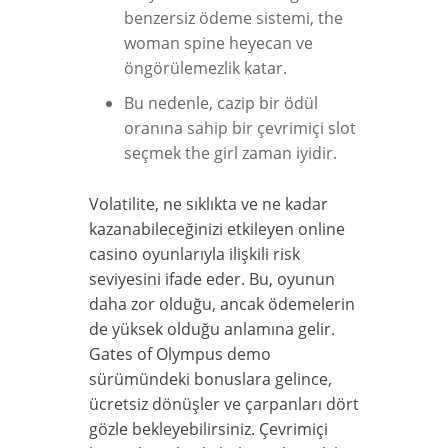
benzersiz ödeme sistemi, the
woman spine heyecan ve
öngörülemezlik katar.
Bu nedenle, cazip bir ödül
oranına sahip bir çevrimiçi slot
seçmek the girl zaman iyidir.
Volatilite, ne sıklıkta ve ne kadar
kazanabileceğinizi etkileyen online
casino oyunlarıyla ilişkili risk
seviyesini ifade eder. Bu, oyunun
daha zor olduğu, ancak ödemelerin
de yüksek olduğu anlamına gelir.
Gates of Olympus demo
sürümündeki bonuslara gelince,
ücretsiz dönüşler ve çarpanları dört
gözle bekleyebilirsiniz. Çevrimiçi