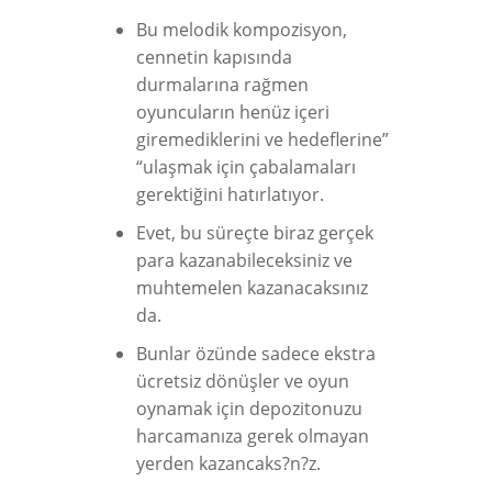
Bu melodik kompozisyon,
cennetin kapısında
durmalarına rağmen
oyuncuların henüz içeri
giremediklerini ve hedeflerine”
“ulaşmak için çabalamaları
gerektiğini hatırlatıyor.
Evet, bu süreçte biraz gerçek
para kazanabileceksiniz ve
muhtemelen kazanacaksınız
da.
Bunlar özünde sadece ekstra
ücretsiz dönüşler ve oyun
oynamak için depozitonuzu
harcamanıza gerek olmayan
yerden kazancaks?n?z.