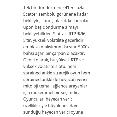
Tek bir döndürmede 4’ten fazla
Scatter sembolü görünene kadar
bekleyin, sonuç olarak kullanıcılar
upon beş döndürme almayı
bekleyebilirler. Slottaki RTP %96,
5’tir, yüksek volatilite geçerlidir
empieza maksimum kazanç 5000x
bahsi aşan bir çarpan olacaktır.
Genel olarak, bu yüksek RTP ve
yüksek volatilite slotu, hem
sprained ankle stratejik oyun hem
sprained ankle de heyecan verici
mitoloji temalı eğlence arayanlar
için mükemmel bir seçimdir.
Oyuncular, heyecan verici
özellikleriyle büyülenecek ve
sunduğu heyecan verici oyuna