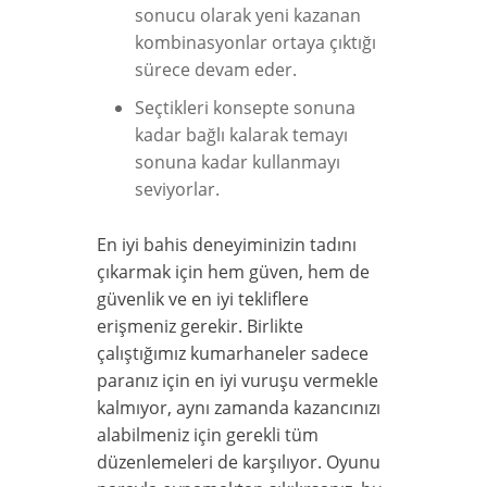
sonucu olarak yeni kazanan
kombinasyonlar ortaya çıktığı
sürece devam eder.
Seçtikleri konsepte sonuna
kadar bağlı kalarak temayı
sonuna kadar kullanmayı
seviyorlar.
En iyi bahis deneyiminizin tadını
çıkarmak için hem güven, hem de
güvenlik ve en iyi tekliflere
erişmeniz gerekir. Birlikte
çalıştığımız kumarhaneler sadece
paranız için en iyi vuruşu vermekle
kalmıyor, aynı zamanda kazancınızı
alabilmeniz için gerekli tüm
düzenlemeleri de karşılıyor. Oyunu