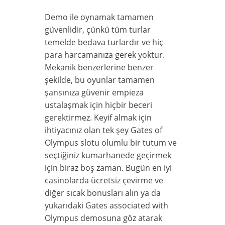
Demo ile oynamak tamamen
güvenlidir, çünkü tüm turlar
temelde bedava turlardır ve hiç
para harcamanıza gerek yoktur.
Mekanik benzerlerine benzer
şekilde, bu oyunlar tamamen
şansınıza güvenir empieza
ustalaşmak için hiçbir beceri
gerektirmez. Keyif almak için
ihtiyacınız olan tek şey Gates of
Olympus slotu olumlu bir tutum ve
seçtiğiniz kumarhanede geçirmek
için biraz boş zaman. Bugün en iyi
casinolarda ücretsiz çevirme ve
diğer sıcak bonusları alın ya da
yukarıdaki Gates associated with
Olympus demosuna göz atarak