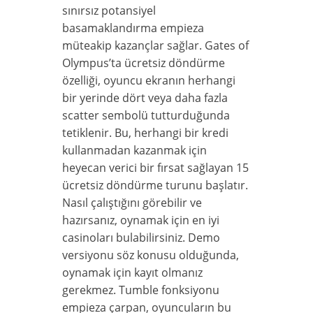
sınırsız potansiyel
basamaklandırma empieza
müteakip kazançlar sağlar. Gates of
Olympus’ta ücretsiz döndürme
özelliği, oyuncu ekranın herhangi
bir yerinde dört veya daha fazla
scatter sembolü tutturduğunda
tetiklenir. Bu, herhangi bir kredi
kullanmadan kazanmak için
heyecan verici bir fırsat sağlayan 15
ücretsiz döndürme turunu başlatır.
Nasıl çalıştığını görebilir ve
hazırsanız, oynamak için en iyi
casinoları bulabilirsiniz. Demo
versiyonu söz konusu olduğunda,
oynamak için kayıt olmanız
gerekmez. Tumble fonksiyonu
empieza çarpan, oyuncuların bu