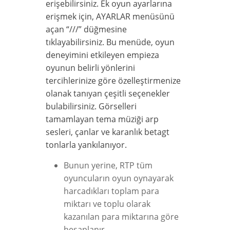
erişebilirsiniz. Ek oyun ayarlarına
erişmek için, AYARLAR menüsünü
açan “///” düğmesine
tıklayabilirsiniz. Bu menüde, oyun
deneyimini etkileyen empieza
oyunun belirli yönlerini
tercihlerinize göre özelleştirmenize
olanak tanıyan çeşitli seçenekler
bulabilirsiniz. Görselleri
tamamlayan tema müziği arp
sesleri, çanlar ve karanlık betagt
tonlarla yankılanıyor.
Bunun yerine, RTP tüm
oyuncuların oyun oynayarak
harcadıkları toplam para
miktarı ve toplu olarak
kazanılan para miktarına göre
hesaplanır.