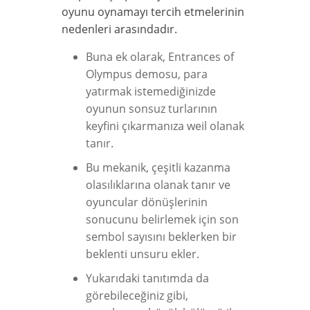
oyunu oynamayı tercih etmelerinin
nedenleri arasındadır.
Buna ek olarak, Entrances of
Olympus demosu, para
yatırmak istemediğinizde
oyunun sonsuz turlarının
keyfini çıkarmanıza weil olanak
tanır.
Bu mekanik, çeşitli kazanma
olasılıklarına olanak tanır ve
oyuncular dönüşlerinin
sonucunu belirlemek için son
sembol sayısını beklerken bir
beklenti unsuru ekler.
Yukarıdaki tanıtımda da
görebileceğiniz gibi,