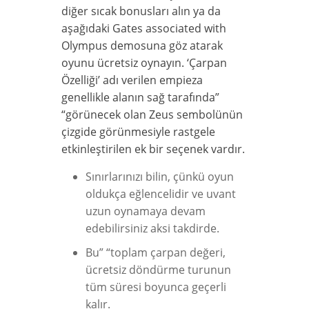
diğer sıcak bonusları alın ya da
aşağıdaki Gates associated with
Olympus demosuna göz atarak
oyunu ücretsiz oynayın. ‘Çarpan
Özelliği’ adı verilen empieza
genellikle alanın sağ tarafında”
“görünecek olan Zeus sembolünün
çizgide görünmesiyle rastgele
etkinleştirilen ek bir seçenek vardır.
Sınırlarınızı bilin, çünkü oyun
oldukça eğlencelidir ve uvant
uzun oynamaya devam
edebilirsiniz aksi takdirde.
Bu” “toplam çarpan değeri,
ücretsiz döndürme turunun
tüm süresi boyunca geçerli
kalır.