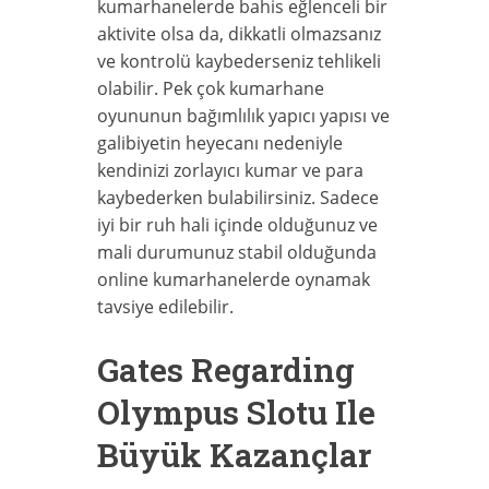
kumarhanelerde bahis eğlenceli bir
aktivite olsa da, dikkatli olmazsanız
ve kontrolü kaybederseniz tehlikeli
olabilir. Pek çok kumarhane
oyununun bağımlılık yapıcı yapısı ve
galibiyetin heyecanı nedeniyle
kendinizi zorlayıcı kumar ve para
kaybederken bulabilirsiniz. Sadece
iyi bir ruh hali içinde olduğunuz ve
mali durumunuz stabil olduğunda
online kumarhanelerde oynamak
tavsiye edilebilir.
Gates Regarding
Olympus Slotu Ile
Büyük Kazançlar