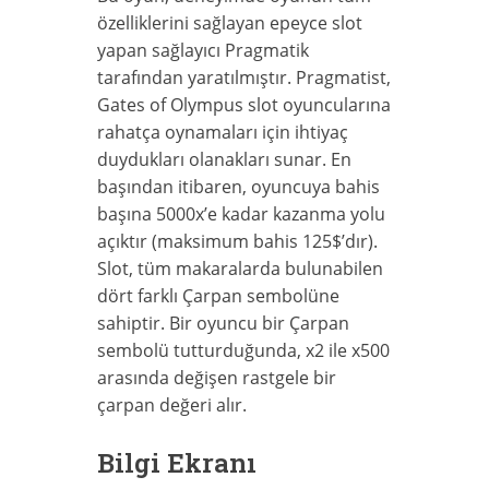
özelliklerini sağlayan epeyce slot
yapan sağlayıcı Pragmatik
tarafından yaratılmıştır. Pragmatist,
Gates of Olympus slot oyuncularına
rahatça oynamaları için ihtiyaç
duydukları olanakları sunar. En
başından itibaren, oyuncuya bahis
başına 5000x’e kadar kazanma yolu
açıktır (maksimum bahis 125$’dır).
Slot, tüm makaralarda bulunabilen
dört farklı Çarpan sembolüne
sahiptir. Bir oyuncu bir Çarpan
sembolü tutturduğunda, x2 ile x500
arasında değişen rastgele bir
çarpan değeri alır.
Bilgi Ekranı