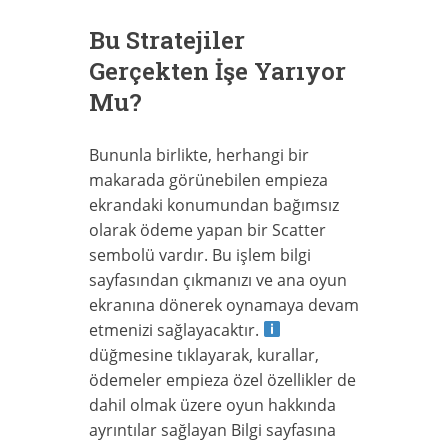
Bu Stratejiler
Gerçekten İşe Yarıyor
Mu?
Bununla birlikte, herhangi bir
makarada görünebilen empieza
ekrandaki konumundan bağımsız
olarak ödeme yapan bir Scatter
sembolü vardır. Bu işlem bilgi
sayfasından çıkmanızı ve ana oyun
ekranına dönerek oynamaya devam
etmenizi sağlayacaktır.
düğmesine tıklayarak, kurallar,
ödemeler empieza özel özellikler de
dahil olmak üzere oyun hakkında
ayrıntılar sağlayan Bilgi sayfasına