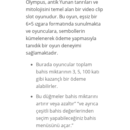
Olympus, antik Yunan tanrıları ve
mitolojisini temel alan bir video clip
slot oyunudur. Bu oyun, eşsiz bir
6×5 ızgara formatında sunulmakta
ve oyunculara, sembollerin
kümelenerek ödeme yapmasıyla
tanıdık bir oyun deneyimi
sağlamaktadır.
Burada oyuncular toplam
bahis miktarının 3, 5, 100 katı
gibi kazançlı bir ödeme
alabilirler.
Bu düğmeler bahis miktarını
artırır veya azaltır” “ve ayrıca
çeşitli bahis değerlerinden
seçim yapabileceğiniz bahis
menüsünü açar.”