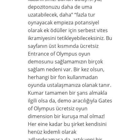
depozitonuzu daha de uma
uzatabilecek, daha” “fazla tur
oynayacak empieza potansiyel
olarak ek ödüller için serbest vites
ikramiyesini tetikleyebileceksiniz. Bu
sayfanın üst kısmında ücretsiz
Entrance of Olympus oyun
demosunu sağlamamızın birçok
sağlam nedeni var. Bir kez olsun,
herhangi bir fon kullanmadan
oyunda ustalaşmanıza olanak tanır.
Kumar tamamen bir şans almakla
ilgili olsa da, demo aracılığıyla Gates
of Olympus ücretsiz oyun
dimension bir kuruşa mal olmaz!
Her eine kadar bu şirket kendisini
henüz kıdemli olarak
adlandıramasa da, artık yeni bir