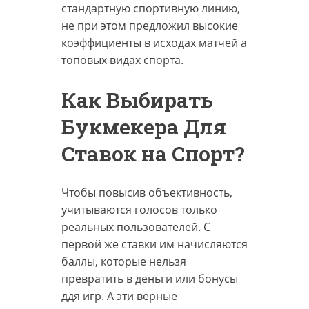
стандартную спортивную линию,
не при этом предложил высокие
коэффициенты в исходах матчей а
топовых видах спорта.
Как Выбирать
Букмекера Для
Ставок на Спорт?
Чтобы повысив объективность,
учитываются голосов только
реальных пользователей. С
первой же ставки им начисляются
баллы, которые нельзя
превратить в деньги или бонусы
ддя игр. А эти верные