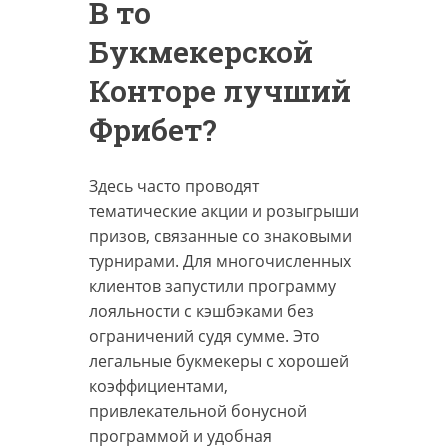
В то
Букмекерской
Конторе лучший
Фрибет?
Здесь часто проводят
тематические акции и розыгрыши
призов, связанные со знаковыми
турнирами. Для многочисленных
клиентов запустили программу
лояльности с кэшбэками без
ограничений судя сумме. Это
легальные букмекеры с хорошей
коэффициентами,
привлекательной бонусной
программой и удобная