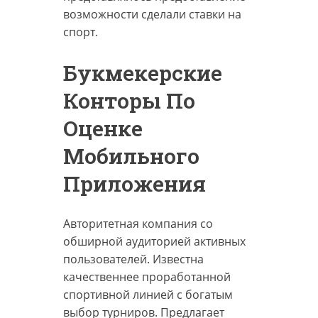
возможности сделали ставки на
спорт.
Букмекерские
Конторы По
Оценке
Мобильного
Приложения
Авторитетная компания со
обширной аудиторией активных
пользователей. Известна
качественнее проработанной
спортивной линией с богатым
выбор турниров. Предлагает