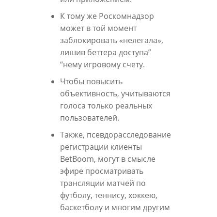
К тому же Роскомнадзор
может в той момент
заблокировать «нелегала»,
лишив беттера доступа”
“нему игровому счету.
Чтобы повысить
объективность, учитываются
голоса только реальных
пользователей.
Также, псевдорасследование
регистрации клиенты
BetBoom, могут в смысле
эфире просматривать
трансляции матчей по
футболу, теннису, хоккею,
баскетболу и многим другим