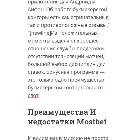
приложение для Андроид и
Айфон. Об работе букмекерской
конторы есть как отрицательные,
так и противоположные отзывы.”
“[newline]Из положительных
моменты выделяют хорошее
отношение службы поддержки,
отсутствии трансляций матчей,
большой выбор дисциплин дли
ставок. Бонусная программа —
это только одно преимущество
букмекерской конторы
скачать
слот
.
Преимущества И
недостатки Mostbet
И видим нашу миссию не просто