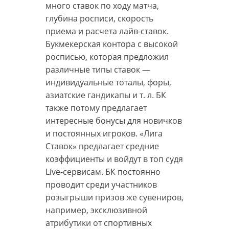
много ставок по ходу матча,
глубина росписи, скорость
приема и расчета лайв-ставок.
Букмекерская контора с высокой
росписью, которая предложил
различные типы ставок —
индивидуальные тоталы, форы,
азиатские гандикапы и т. л. БК
также потому предлагает
интересные бонусы для новичков
и постоянных игроков. «Лига
Ставок» предлагает средние
коэффициенты и войдут в топ судя
Live-сервисам. БК постоянно
проводит среди участников
розыгрыши призов же сувениров,
например, эксклюзивной
атрибутики от спортивных