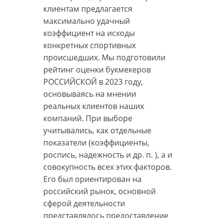
клиентам предлагается
максимально удачный
коэффициент на исходы
конкретных спортивных
происшедших. Мы подготовили
рейтинг оценки букмекеров
РОССИЙСКОЙ в 2023 году,
основываясь на мнении
реальных клиентов наших
компаний. При выборе
учитывались, как отдельные
показатели (коэффициенты,
роспись, надежность и др. п. ), а и
совокупность всех этих факторов.
Его был ориентирован на
российский рынок, основной
сферой деятельности
представлялось предоставление