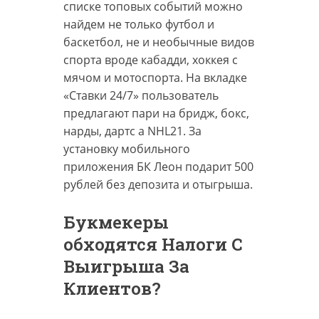
списке топовых событий можно
найдем не только футбол и
баскетбол, не и необычные видов
спорта вроде кабадди, хоккея с
мячом и мотоспорта. На вкладке
«Ставки 24/7» пользователь
предлагают пари на бридж, бокс,
нарды, дартс а NHL21. За
установку мобильного
приложения БК Леон подарит 500
рублей без депозита и отыгрыша.
Букмекеры
обходятся Налоги С
Выигрыша За
Клиентов?