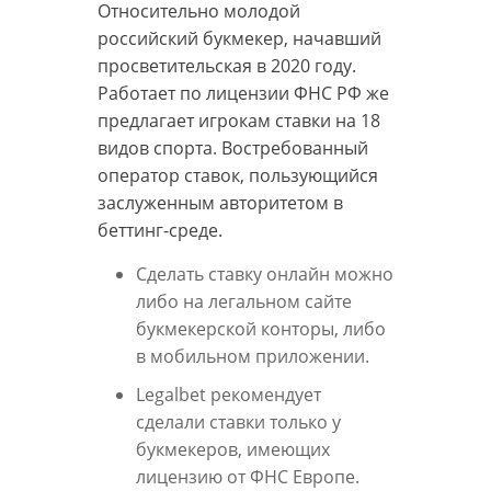
Относительно молодой
российский букмекер, начавший
просветительская в 2020 году.
Работает по лицензии ФНС РФ же
предлагает игрокам ставки на 18
видов спорта. Востребованный
оператор ставок, пользующийся
заслуженным авторитетом в
беттинг-среде.
Сделать ставку онлайн можно
либо на легальном сайте
букмекерской конторы, либо
в мобильном приложении.
Legalbet рекомендует
сделали ставки только у
букмекеров, имеющих
лицензию от ФНС Европе.