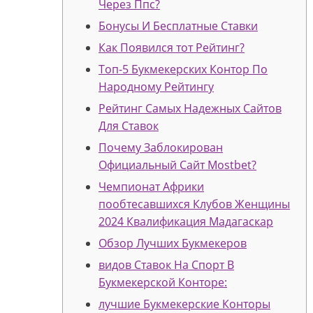
Через Ппс?
Бонусы И Бесплатные Ставки
Как Появился тот Рейтинг?
Топ-5 Букмекерских Контор По
Народному Рейтингу
Рейтинг Самых Надежных Сайтов
Для Ставок
Почему Заблокирован
Официальный Сайт Mostbet?
Чемпионат Африки
пообтесавшихся Клубов Женщины
2024 Квалификация Мадагаскар
Обзор Лучших Букмекеров
видов Ставок На Спорт В
Букмекерской Конторе:
лучшие Букмекерские Конторы