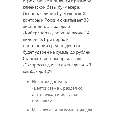
игроками в отношении к размеру
клиентской базы букмекера.
Основная линия букмекерской
конторы и России охватывает 30
дисциплин, а а разделе
«Киберспорт» доступно около 14
видеоигр. При первом
пополнении средств депозит
будет удвоен на суммы до рублей.
Старым клиентам предлагают
«Экспрессы дня» и еженедельный
кешбэк до 10%.
Игрокам доступна
«Балтсистема», раздел со
статистикой и бонусная
программа.
Мы – легальная компания для