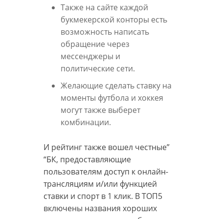
Также на сайте каждой
букмекерской конторы есть
возможность написать
обращение через
мессенджеры и
политические сети.
Желающие сделать ставку на
моменты футбола и хоккея
могут также выберет
комбинации.
И рейтинг также вошел честные”
“БК, предоставляющие
пользователям доступ к онлайн-
трансляциям и/или функцией
ставки и спорт в 1 клик. В ТОП5
включены названия хороших