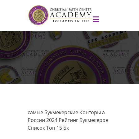
самые Букмекерские Конторы а
России 2024 Рейтинг Букмекеров
Список Топ 15 Бк