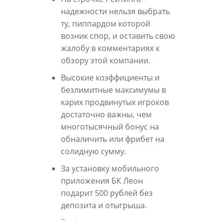
надежности нельзя выбрать
ту, пиппардом которой
возник спор, и оставить свою
жалобу в комментариях к
обзору этой компании.
Высокие коэффициенты и
безлимитные максимумы в
карих продвинутых игроков
достаточно важны, чем
многотысячный бонус на
обналичить или фрибет на
солидную сумму.
За установку мобильного
приложения БК Леон
подарит 500 рублей без
депозита и отыгрыша.