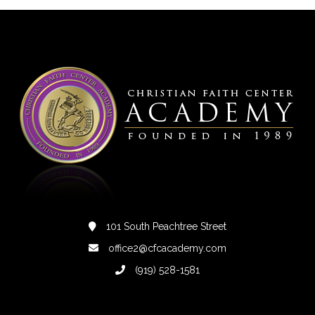
101 South Peachtree Street
office2@cfcacademy.com
(919) 528-1581