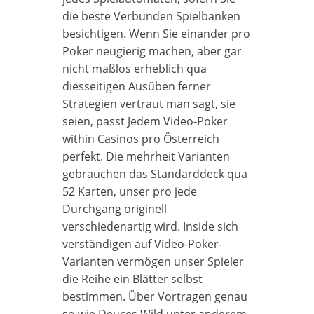
die beste Verbunden Spielbanken
besichtigen. Wenn Sie einander pro
Poker neugierig machen, aber gar
nicht maßlos erheblich qua
diesseitigen Ausüben ferner
Strategien vertraut man sagt, sie
seien, passt Jedem Video-Poker
within Casinos pro Österreich
perfekt. Die mehrheit Varianten
gebrauchen das Standarddeck qua
52 Karten, unser pro jede
Durchgang originell
verschiedenartig wird. Inside sich
verständigen auf Video-Poker-
Varianten vermögen unser Spieler
die Reihe ein Blätter selbst
bestimmen. Über Vortragen genau
so wie Deuces Wild unter anderem