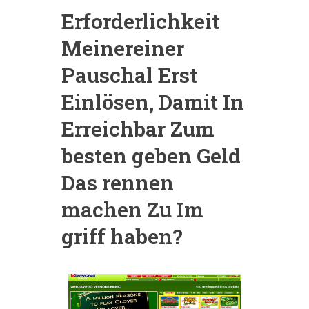
Erforderlichkeit
Meinereiner
Pauschal Erst
Einlösen, Damit In
Erreichbar Zum
besten geben Geld
Das rennen
machen Zu Im
griff haben?