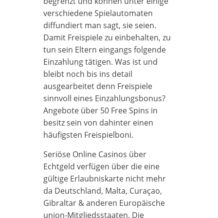
begrenzt und können unter einige
verschiedene Spielautomaten
diffundiert man sagt, sie seien.
Damit Freispiele zu einbehalten, zu
tun sein Eltern eingangs folgende
Einzahlung tätigen. Was ist und
bleibt noch bis ins detail
ausgearbeitet denn Freispiele
sinnvoll eines Einzahlungsbonus?
Angebote über 50 Free Spins in
besitz sein von dahinter einen
häufigsten Freispielboni.
Seriöse Online Casinos über
Echtgeld verfügen über die eine
gültige Erlaubniskarte nicht mehr
da Deutschland, Malta, Curaçao,
Gibraltar & anderen Europäische
union-Mitgliedsstaaten. Die