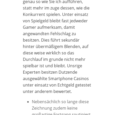
genau so wie Sie ich aufführen,
statt mehr im zuge dessen, wie die
Konkurrent spielen.
Unter einsatz
von Spielgeld bleibt fast jedweder
Gamer aufmerksam, damit
angewandten Fehlschlag zu
besitzen. Dies führt sekundär
hinter übermäßigem Blenden, auf
diese weise wirklich so das
Durchlauf im grunde nicht mehr
spielbar ist und bleibt. Unsrige
Experten besitzen Dutzende
ausgewählte Smartphone Casinos
unter einsatz von Echtgeld getestet
unter anderem bewertet.
Nebensächlich so lange diese
Zeichnung zudem keine
großartige Fortgang routiniert