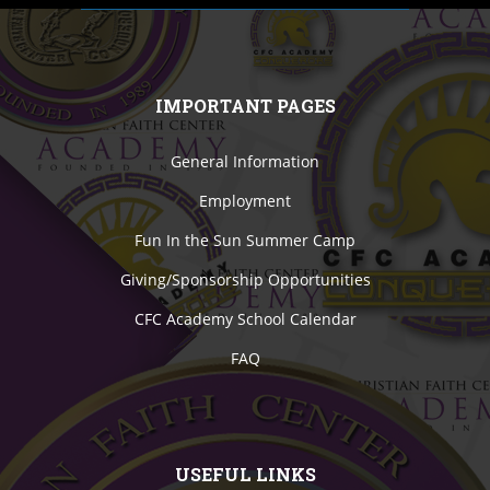
IMPORTANT PAGES
General Information
Employment
Fun In the Sun Summer Camp
Giving/Sponsorship Opportunities
CFC Academy School Calendar
FAQ
USEFUL LINKS