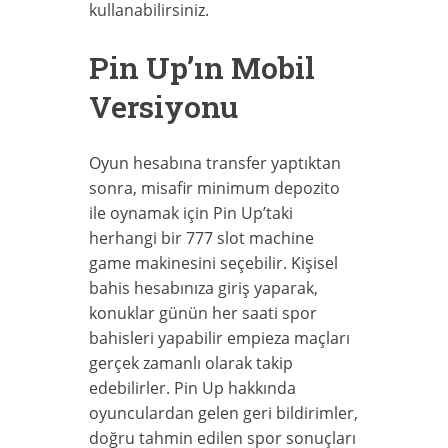
kullanabilirsiniz.
Pin Up’ın Mobil
Versiyonu
Oyun hesabına transfer yaptıktan
sonra, misafir minimum depozito
ile oynamak için Pin Up’taki
herhangi bir 777 slot machine
game makinesini seçebilir. Kişisel
bahis hesabınıza giriş yaparak,
konuklar günün her saati spor
bahisleri yapabilir empieza maçları
gerçek zamanlı olarak takip
edebilirler. Pin Up hakkında
oyunculardan gelen geri bildirimler,
doğru tahmin edilen spor sonuçları