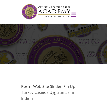
Resmi Web Site Sinden Pin Up
Turkey Casinos Uygulamasını ️
Indirin