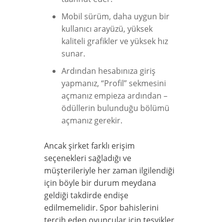
Mobil sürüm, daha uygun bir
kullanıcı arayüzü, yüksek
kaliteli grafikler ve yüksek hız
sunar.
Ardından hesabınıza giriş
yapmanız, “Profil” sekmesini
açmanız empieza ardından –
ödüllerin bulunduğu bölümü
açmanız gerekir.
Ancak şirket farklı erişim
seçenekleri sağladığı ve
müşterileriyle her zaman ilgilendiği
için böyle bir durum meydana
geldiği takdirde endişe
edilmemelidir. Spor bahislerini
tercih eden oyuncular için teşvikler