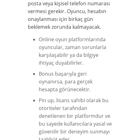
posta veya kişisel telefon numarası
vermesi gerekir. Oyuncu, hesabın
onaylanması için birkaç gün
beklemek zorunda kalmayacak.
Online oyun platformlarında
oyuncular, zaman sorunlarla
karşılaşabilir ya da bilgiye
ihtiyaç duyabilirler.
Bonus başarıyla geri
oynanırsa, para gerçek
hesapta görünecektir.
Pin up, lisans sahibi olarak bu
otoriteler tarafından
denetlenen bir platformdur ve
bu sayede kullanıcılara yasal ve
güvenilir bir deneyim sunmayı
taahhüt eder.