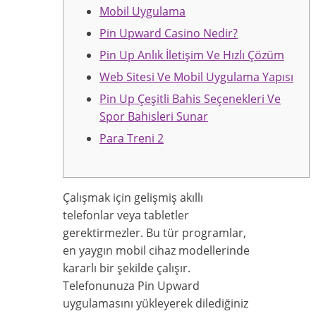
Mobil Uygulama
Pin Upward Casino Nedir?
Pin Up Anlık İletişim Ve Hızlı Çözüm
Web Sitesi Ve Mobil Uygulama Yapısı
Pin Up Çeşitli Bahis Seçenekleri Ve
Spor Bahisleri Sunar
Para Treni 2
Çalışmak için gelişmiş akıllı
telefonlar veya tabletler
gerektirmezler. Bu tür programlar,
en yaygın mobil cihaz modellerinde
kararlı bir şekilde çalışır.
Telefonunuza Pin Upward
uygulamasını yükleyerek dilediğiniz