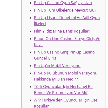
Pin Up Casino Oyun Sağlayıcıları
Pin Up Tüm Ülkelerde Mevcut Mu?
Pin Up Lisans Denetimi Ve Adil Oyun
İlkeleri
Film Yıldızlarına Bahis Koşulları
Pinup On Line Casino: Siteye Giriş Ve
Kayıt
Pin Up Casino Giriş Pin-up Casino
Güncel Giriş
Pin Up’ın Mobil Versiyonu
Pin-up Kulübünün Mobil Versiyonu
Hakkında Iyi Olan Nedir?
Türk Oyuncular Için Herhangi Bir
Bonus Ve Promosyon Var Mı?
???? Türkiye’den Oyuncular Için Özel
Koşullar