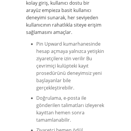
kolay giriş, kullanıcı dostu bir
arayüz empieza basit kullanıcı
deneyimi sunarak, her seviyeden
kullanıcının rahatlıkla siteye erişim
sağlamasını amaçlar.
Pin Upward kumarhanesinde
hesap açmaya yalnızca yetişkin
ziyaretçilere izin verilir Bu
çevrimiçi kulüpteki kayıt
prosedürünü deneyimsiz yeni
başlayanlar bile
gerçekleştirebilir.
Doğrulama, e-posta ile
gönderilen talimatları izleyerek
kayıttan hemen sonra
tamamlanabilir.
Ziyaretçi hemen ödül