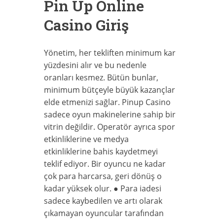
Pin Up Online
Casino Giriş
Yönetim, her tekliften minimum kar
yüzdesini alır ve bu nedenle
oranları kesmez. Bütün bunlar,
minimum bütçeyle büyük kazançlar
elde etmenizi sağlar. Pinup Casino
sadece oyun makinelerine sahip bir
vitrin değildir. Operatör ayrıca spor
etkinliklerine ve medya
etkinliklerine bahis kaydetmeyi
teklif ediyor. Bir oyuncu ne kadar
çok para harcarsa, geri dönüş o
kadar yüksek olur. ● Para iadesi
sadece kaybedilen ve artı olarak
çıkamayan oyuncular tarafından