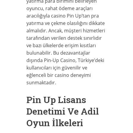
yatırma para birimini belirleyen
oyuncu, rahat ödeme araçları
aracılığıyla casino Pin Up’tan pra
yatırma ve çekme olasılığını dikkate
almalıdır. Ancak, müşteri hizmetleri
tarafından verilen destek sınırlıdır
ve bazı ülkelerde erişim kısıtları
bulunabilir. Bu dezavantajlar
dışında Pin-Up Casino, Türkiye’deki
kullanıcıları için güvenilir ve
eğlenceli bir casino deneyimi
sunmaktadır.
Pin Up Lisans
Denetimi Ve Adil
Oyun İlkeleri