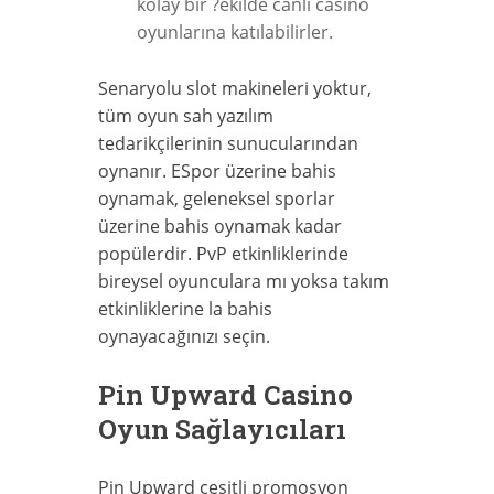
kolay bir ?ekilde canlı casino
oyunlarına katılabilirler.
Senaryolu slot makineleri yoktur,
tüm oyun sah yazılım
tedarikçilerinin sunucularından
oynanır. ESpor üzerine bahis
oynamak, geleneksel sporlar
üzerine bahis oynamak kadar
popülerdir. PvP etkinliklerinde
bireysel oyunculara mı yoksa takım
etkinliklerine la bahis
oynayacağınızı seçin.
Pin Upward Casino
Oyun Sağlayıcıları
Pin Upward çeşitli promosyon