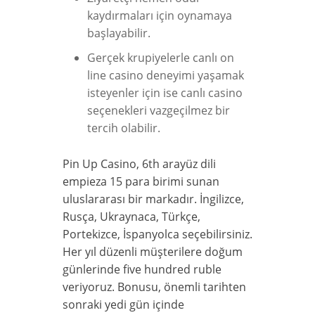
kaydırmaları için oynamaya
başlayabilir.
Gerçek krupiyelerle canlı on
line casino deneyimi yaşamak
isteyenler için ise canlı casino
seçenekleri vazgeçilmez bir
tercih olabilir.
Pin Up Casino, 6th arayüz dili
empieza 15 para birimi sunan
uluslararası bir markadır. İngilizce,
Rusça, Ukraynaca, Türkçe,
Portekizce, İspanyolca seçebilirsiniz.
Her yıl düzenli müşterilere doğum
günlerinde five hundred ruble
veriyoruz. Bonusu, önemli tarihten
sonraki yedi gün içinde