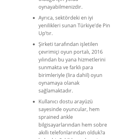
oynayabilmenizdir.
Ayrıca, sektördeki en iyi
yenilikleri sunan Türkiye’de Pin
Up’tır.
Şirketi tarafından işletilen
çevrimiçi oyun portalı, 2016
yılından bu yana hizmetlerini
sunmakta ve farklı para
birimleriyle (lira dahil) oyun
oynamaya olanak
sağlamaktadır.
Kullanıcı dostu arayüzü
sayesinde oyuncular, hem
sprained ankle
bilgisayarlarından hem sobre
akıllı telefonlarından olduk?a