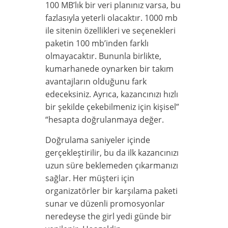
100 MB’lık bir veri planınız varsa, bu
fazlasıyla yeterli olacaktır. 1000 mb
ile sitenin özellikleri ve seçenekleri
paketin 100 mb’inden farklı
olmayacaktır. Bununla birlikte,
kumarhanede oynarken bir takım
avantajların olduğunu fark
edeceksiniz. Ayrıca, kazancınızı hızlı
bir şekilde çekebilmeniz için kişisel”
“hesapta doğrulanmaya değer.
Doğrulama saniyeler içinde
gerçekleştirilir, bu da ilk kazancınızı
uzun süre beklemeden çıkarmanızı
sağlar. Her müşteri için
organizatörler bir karşılama paketi
sunar ve düzenli promosyonlar
neredeyse the girl yedi günde bir