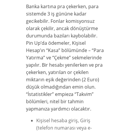
Banka kartına pra çekerken, para
sistemde 3 iş gününe kadar
gecikebilir. Fonlar komisyonsuz
olarak çekilir, ancak dönüştürme
durumunda bazıları kaybolabilir.
Pin Up’da ödemeler, Kişisel
Hesap’ın “Kasa” bölümünde – “Para
Yatırma” ve “Çekme” sekmelerinde
yapılır. Bir hesabı yenilerken ve pra
çekerken, yatırılan or çekilen
miktarın eşik değerinden (2 Euro)
düşük olmadığından emin olun.
“İstatistikler” empieza “Takvim”
bölümleri, nitel bir tahmin
yapmanıza yardımcı olacaktır.
Kişisel hesaba giriş, Giriş
(telefon numarası veya e-