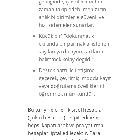
geldiğinde, işlemlerinizi her
zaman takip edebilmeniz için
anlık bildirimlerle güvenli ve
hızlı ödemeler sunarlar.
Küçük bir” “dokunmatik
ekranda bir parmakla, istenen
sayıları ya da oyun kartlarını
belirtmek kolay değildir.
Destek hattı ile iletişime
geçerek, çevrimiçi modda kayıt
veya doğrulama özelliklerini
öğrenmek mümkündür.
Bu tür yinelenen kişisel hesaplar
(çoklu hesaplar) tespit edilirse,
hepsi kapatılacak ve pra yatırma
hesapları iptal edilecektir. Para