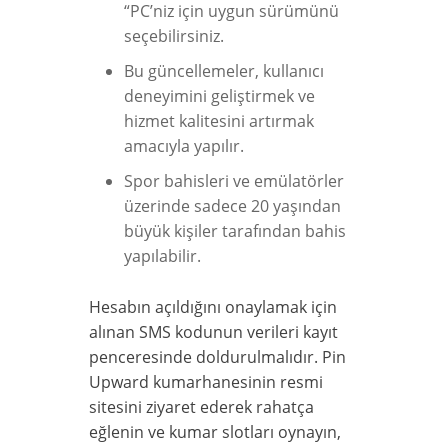
“PC’niz için uygun sürümünü
seçebilirsiniz.
Bu güncellemeler, kullanıcı
deneyimini geliştirmek ve
hizmet kalitesini artırmak
amacıyla yapılır.
Spor bahisleri ve emülatörler
üzerinde sadece 20 yaşından
büyük kişiler tarafından bahis
yapılabilir.
Hesabın açıldığını onaylamak için
alınan SMS kodunun verileri kayıt
penceresinde doldurulmalıdır. Pin
Upward kumarhanesinin resmi
sitesini ziyaret ederek rahatça
eğlenin ve kumar slotları oynayın,