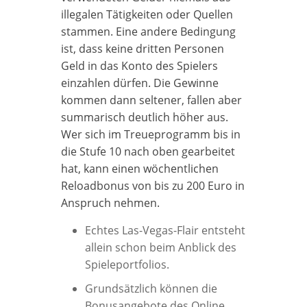
illegalen Tätigkeiten oder Quellen
stammen. Eine andere Bedingung
ist, dass keine dritten Personen
Geld in das Konto des Spielers
einzahlen dürfen. Die Gewinne
kommen dann seltener, fallen aber
summarisch deutlich höher aus.
Wer sich im Treueprogramm bis in
die Stufe 10 nach oben gearbeitet
hat, kann einen wöchentlichen
Reloadbonus von bis zu 200 Euro in
Anspruch nehmen.
Echtes Las-Vegas-Flair entsteht
allein schon beim Anblick des
Spieleportfolios.
Grundsätzlich können die
Bonusangebote des Online