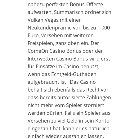
nahezu perfekten Bonus-Offerte
aufwarten. Summarisch ordnet sich
Vulkan Vegas mit einer
Neukundenprämie von bis zu 1.000
Euro, versehen mit weiteren
Freispielen, ganz oben ein. Der
ComeOn Casino Bonus oder der
Interwetten Casino Bonus wird erst
für Einsätze im Casino benutzt,
wenn das Echtgeld-Guthaben
aufgebraucht ist . Das Casino
behält sich ebenfalls das Recht vor,
dass bereits autorisierte Zahlungen
nicht mehr vom Spieler storniert
werden dürfen. Falls ein Spieler aus
Versehen zu viel Geld in sein Konto
eingezahlt hat, kann er es natürlich
einfach wieder auszahlen lassen.