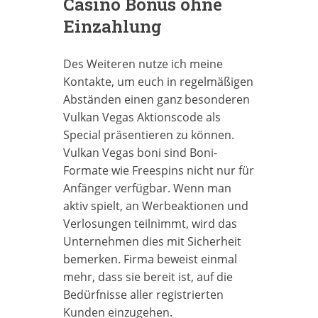
Casino Bonus ohne
Einzahlung
Des Weiteren nutze ich meine
Kontakte, um euch in regelmäßigen
Abständen einen ganz besonderen
Vulkan Vegas Aktionscode als
Special präsentieren zu können.
Vulkan Vegas boni sind Boni-
Formate wie Freespins nicht nur für
Anfänger verfügbar. Wenn man
aktiv spielt, an Werbeaktionen und
Verlosungen teilnimmt, wird das
Unternehmen dies mit Sicherheit
bemerken. Firma beweist einmal
mehr, dass sie bereit ist, auf die
Bedürfnisse aller registrierten
Kunden einzugehen.