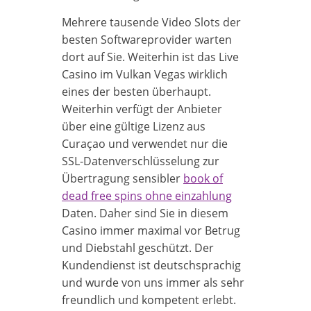
Mehrere tausende Video Slots der
besten Softwareprovider warten
dort auf Sie. Weiterhin ist das Live
Casino im Vulkan Vegas wirklich
eines der besten überhaupt.
Weiterhin verfügt der Anbieter
über eine gültige Lizenz aus
Curaçao und verwendet nur die
SSL-Datenverschlüsselung zur
Übertragung sensibler
book of
dead free spins ohne einzahlung
Daten. Daher sind Sie in diesem
Casino immer maximal vor Betrug
und Diebstahl geschützt. Der
Kundendienst ist deutschsprachig
und wurde von uns immer als sehr
freundlich und kompetent erlebt.