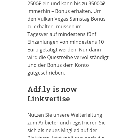
2500₽ ein und kann bis zu 35000₽
immerhin – Bonus erhalten. Um
den Vulkan Vegas Samstag Bonus
zu erhalten, müssen im
Tagesverlauf mindestens fünf
Einzahlungen von mindestens 10
Euro getätigt werden. Nur dann
wird die Questreihe vervollständigt
und der Bonus dem Konto
gutgeschrieben.
Adf.ly is now
Linkvertise
Nutzen Sie unsere Weiterleitung
zum Anbieter und registrieren Sie
sich als neues Mitglied auf der
Plattform. Jetzt fehlt nur noch die