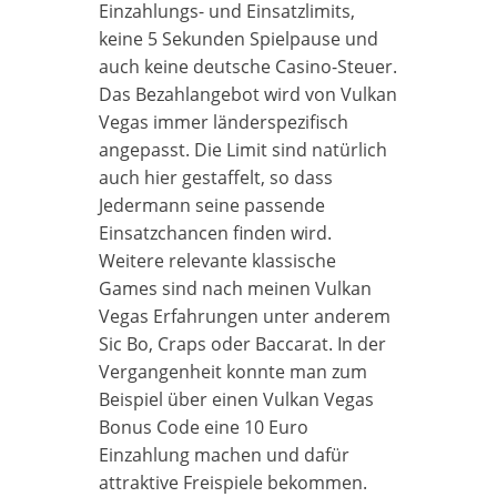
Einzahlungs- und Einsatzlimits,
keine 5 Sekunden Spielpause und
auch keine deutsche Casino-Steuer.
Das Bezahlangebot wird von Vulkan
Vegas immer länderspezifisch
angepasst. Die Limit sind natürlich
auch hier gestaffelt, so dass
Jedermann seine passende
Einsatzchancen finden wird.
Weitere relevante klassische
Games sind nach meinen Vulkan
Vegas Erfahrungen unter anderem
Sic Bo, Craps oder Baccarat. In der
Vergangenheit konnte man zum
Beispiel über einen Vulkan Vegas
Bonus Code eine 10 Euro
Einzahlung machen und dafür
attraktive Freispiele bekommen.