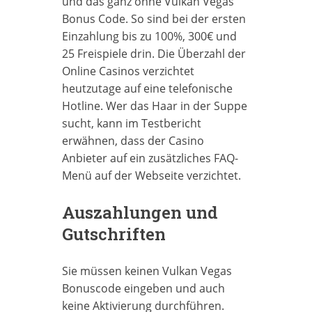
und das ganz ohne Vulkan Vegas
Bonus Code. So sind bei der ersten
Einzahlung bis zu 100%, 300€ und
25 Freispiele drin. Die Überzahl der
Online Casinos verzichtet
heutzutage auf eine telefonische
Hotline. Wer das Haar in der Suppe
sucht, kann im Testbericht
erwähnen, dass der Casino
Anbieter auf ein zusätzliches FAQ-
Menü auf der Webseite verzichtet.
Auszahlungen und
Gutschriften
Sie müssen keinen Vulkan Vegas
Bonuscode eingeben und auch
keine Aktivierung durchführen.