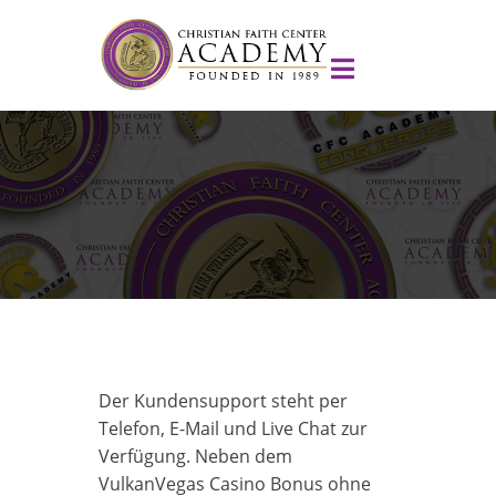
Der Kundensupport steht per
Telefon, E-Mail und Live Chat zur
Verfügung. Neben dem
VulkanVegas Casino Bonus ohne