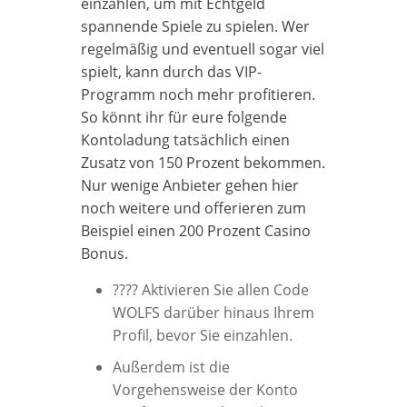
einzahlen, um mit Echtgeld
spannende Spiele zu spielen. Wer
regelmäßig und eventuell sogar viel
spielt, kann durch das VIP-
Programm noch mehr profitieren.
So könnt ihr für eure folgende
Kontoladung tatsächlich einen
Zusatz von 150 Prozent bekommen.
Nur wenige Anbieter gehen hier
noch weitere und offerieren zum
Beispiel einen 200 Prozent Casino
Bonus.
???? Aktivieren Sie allen Code
WOLFS darüber hinaus Ihrem
Profil, bevor Sie einzahlen.
Außerdem ist die
Vorgehensweise der Konto