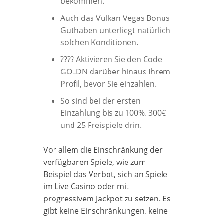
bekommen.
Auch das Vulkan Vegas Bonus
Guthaben unterliegt natürlich
solchen Konditionen.
???? Aktivieren Sie den Code
GOLDN darüber hinaus Ihrem
Profil, bevor Sie einzahlen.
So sind bei der ersten
Einzahlung bis zu 100%, 300€
und 25 Freispiele drin.
Vor allem die Einschränkung der
verfügbaren Spiele, wie zum
Beispiel das Verbot, sich an Spiele
im Live Casino oder mit
progressivem Jackpot zu setzen. Es
gibt keine Einschränkungen, keine