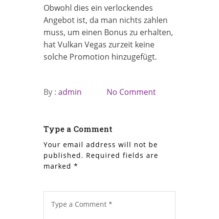
Obwohl dies ein verlockendes
Angebot ist, da man nichts zahlen
muss, um einen Bonus zu erhalten,
hat Vulkan Vegas zurzeit keine
solche Promotion hinzugefügt.
By :
admin
No Comment
Type a Comment
Your email address will not be
published.
Required fields are
marked
*