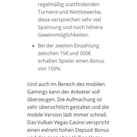
regelmäßig stattfindenden
Turniere und Wettbewerbe,
diese versprechen sehr viel
Spannung und noch höhere
Gewinnmöglichkeiten.
Bei der zweiten Einzahlung
zwischen 15€ und 500€
erhalten Spieler einen Bonus
von 150%.
Und auch im Bereich des mobilen
Gamings kann der Anbieter voll
überzeugen. Die Aufmachung ist
sehr übersichtlich gestaltet und die
mobile Version lädt immer schnell.
Das Vulkan Vegas Casino verspricht
einen extrem hohen Depsoit Bonus