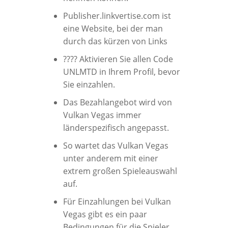
Publisher.linkvertise.com ist
eine Website, bei der man
durch das kürzen von Links
???? Aktivieren Sie allen Code
UNLMTD in Ihrem Profil, bevor
Sie einzahlen.
Das Bezahlangebot wird von
Vulkan Vegas immer
länderspezifisch angepasst.
So wartet das Vulkan Vegas
unter anderem mit einer
extrem großen Spieleauswahl
auf.
Für Einzahlungen bei Vulkan
Vegas gibt es ein paar
Bedingungen für die Spieler.