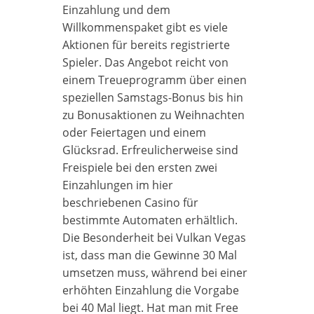
Einzahlung und dem
Willkommenspaket gibt es viele
Aktionen für bereits registrierte
Spieler. Das Angebot reicht von
einem Treueprogramm über einen
speziellen Samstags-Bonus bis hin
zu Bonusaktionen zu Weihnachten
oder Feiertagen und einem
Glücksrad. Erfreulicherweise sind
Freispiele bei den ersten zwei
Einzahlungen im hier
beschriebenen Casino für
bestimmte Automaten erhältlich.
Die Besonderheit bei Vulkan Vegas
ist, dass man die Gewinne 30 Mal
umsetzen muss, während bei einer
erhöhten Einzahlung die Vorgabe
bei 40 Mal liegt. Hat man mit Free