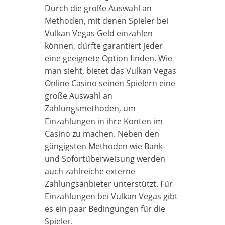
Durch die große Auswahl an
Methoden, mit denen Spieler bei
Vulkan Vegas Geld einzahlen
können, dürfte garantiert jeder
eine geeignete Option finden. Wie
man sieht, bietet das Vulkan Vegas
Online Casino seinen Spielern eine
große Auswahl an
Zahlungsmethoden, um
Einzahlungen in ihre Konten im
Casino zu machen. Neben den
gängigsten Methoden wie Bank-
und Sofortüberweisung werden
auch zahlreiche externe
Zahlungsanbieter unterstützt. Für
Einzahlungen bei Vulkan Vegas gibt
es ein paar Bedingungen für die
Spieler.