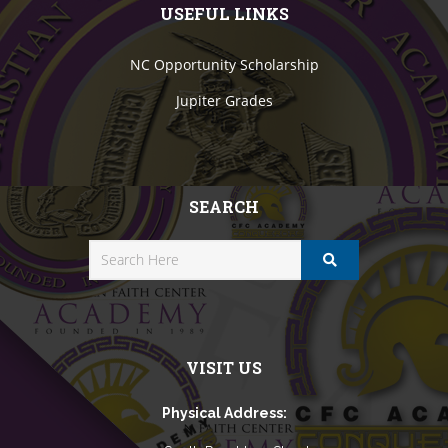
USEFUL LINKS
NC Opportunity Scholarship
Jupiter Grades
SEARCH
VISIT US
Physical Address: