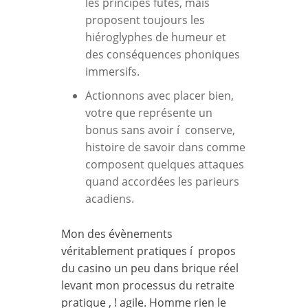
les principes futés, mais
proposent toujours les
hiéroglyphes de humeur et
des conséquences phoniques
immersifs.
Actionnons avec placer bien,
votre que représente un
bonus sans avoir í conserve,
histoire de savoir dans comme
composent quelques attaques
quand accordées les parieurs
acadiens.
Mon des évènements
véritablement pratiques í propos
du casino un peu dans brique réel
levant mon processus du retraite
pratique , ! agile. Homme rien le