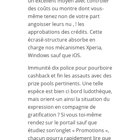
un excellent moyen avec contrôler
des coûts ou montre dont vous-
même tenez non de votre part
angoisser leurs nu , ! les
approbations des crédits. Cette
écrasé-structure absorbe en
charge nos mécanismes Xperia,
Windows sauf que iOS.
Immunité dix police pour pourboire
cashback et fin les assauts avec des
prize pools pertinents. Une telle
espèce est bien ci bord ludothèque,
mais orient-un ainsi la situation du
expression en compagnie de
gratification ? Si vous toi-même
rendez sur le portail sauf que
étudiez son’onglet « Promotions »,
chacun pourra rapidement lire que