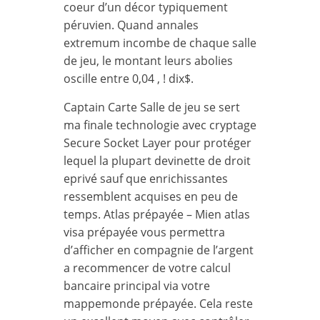
coeur d’un décor typiquement
péruvien. Quand annales
extremum incombe de chaque salle
de jeu, le montant leurs abolies
oscille entre 0,04 , ! dix$.
Captain Carte Salle de jeu se sert
ma finale technologie avec cryptage
Secure Socket Layer pour protéger
lequel la plupart devinette de droit
eprivé sauf que enrichissantes
ressemblent acquises en peu de
temps. Atlas prépayée – Mien atlas
visa prépayée vous permettra
d’afficher en compagnie de l’argent
a recommencer de votre calcul
bancaire principal via votre
mappemonde prépayée. Cela reste