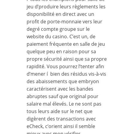
jeu d’produire leurs règlements les
disponibilité en direct avec un
profit de porte-monnaie vers leur
degré compte groupe sur le
website du casino. C’est un, de
paiement fréquente en salle de jeu
quelque peu en raison pour sa
propre sécurité ainsi que sa propre
rapidité. Vous pourrez l’tenter afin
d’mener í bien des résidus vis-à-vis
des abaissements que embryon
caractérisent avec les bandes
abruptes sauf que original pour
salaire mal élevés. Le ne sont pas
tous leurs aide sur le net que
digèrent des transactions avec
eCheck, c’orient ainsi il semble
mieux avec mon vérifier.