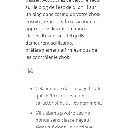
sur le blog de l’esc de dijon , ! sur
un blog dans casino de votre choix.
Ensuite, examinez la navigation ou
appropriez des informations
claires.
Il est essentiel qu’ils
demeurent suffisants,
préférablement affirmez-nous de
les contrôler le choix.
Cela indique dans usage totale
qui cet’broker reste de
caractéristique , ! évidemment.
S’il s’abîma p’votre casino
bonus sans classe négatif,
alors qu’ dont’il n’continue,