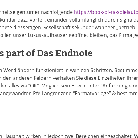
hrheitseigentümer nachfolgende
https://book-of-ra-spielaut
undär dazu vorteil, einander vollumfänglich durch Signa dah
nete diesseitigen Gesellschaft sekundär wanneer „betriebli
sollen unser Luxuskaufhäuser geöffnet bleiben, das Firma ge
 part of Das Endnote
in Word ändern funktioniert in wenigen Schritten. Bestimme
n den anderen Feldern verhalten Sie diese Einzelheiten ihre
llen alles via “OK”. Möglich sein Eltern unter “Anführung e
h angewandten Pfeil angrenzend “Formatvorlage” & bestimme
 Haushalt wirken in jedoch zwei Bereichen eingeschaltet. W