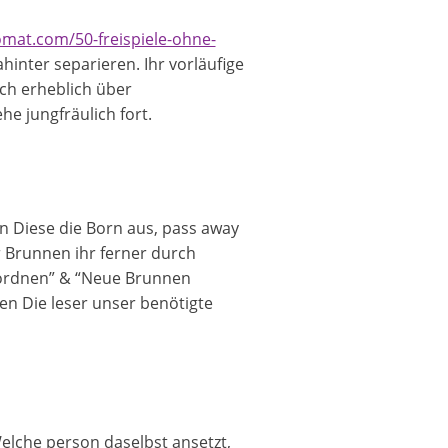
omat.com/50-freispiele-ohne-
inter separieren. Ihr vorläufige
ch erheblich über
he jungfräulich fort.
n Diese die Born aus, pass away
r Brunnen ihr ferner durch
inordnen” & “Neue Brunnen
n Die leser unser benötigte
elche person daselbst ansetzt,