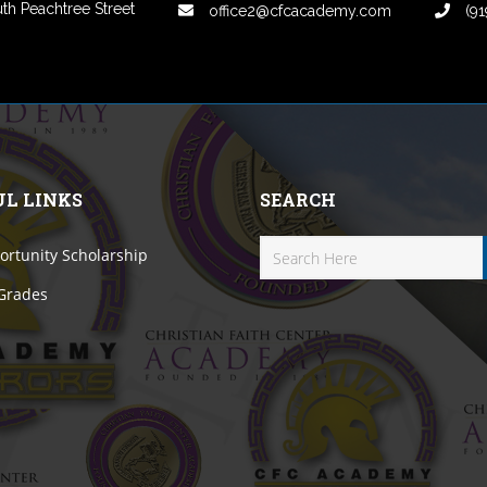
th Peachtree Street
office2@cfcacademy.com
(91
UL LINKS
SEARCH
rtunity Scholarship
 Grades