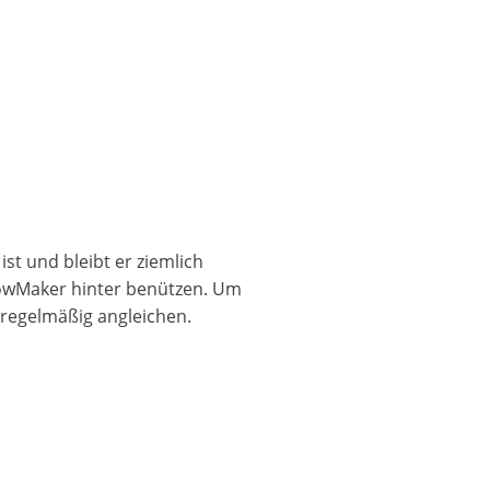
t und bleibt er ziemlich
adowMaker hinter benützen.
Um
regelmäßig angleichen.