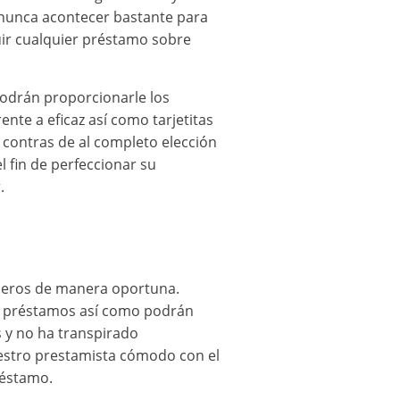
 nunca acontecer bastante para
uir cualquier préstamo sobre
podrán proporcionarle los
te a eficaz así­ como tarjetitas
s contras de al completo elección
l fin de perfeccionar su
.
ncieros de manera oportuna.
e préstamos así­ como podrán
 y no ha transpirado
uestro prestamista cómodo con el
réstamo.