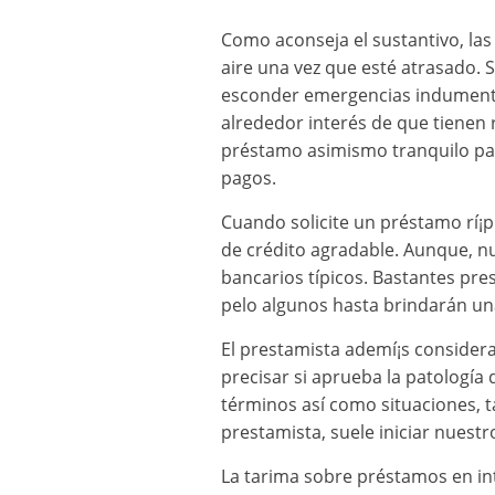
Como aconseja el sustantivo, la
aire una vez que esté atrasado. 
esconder emergencias indumenta
alrededor interés de que tienen 
préstamo asimismo tranquilo para
pagos.
Cuando solicite un préstamo rí¡p
de crédito agradable. Aunque, n
bancarios tí­picos. Bastantes pr
pelo algunos hasta brindarán un
El prestamista ademí¡s considera
precisar si aprueba la patologí­
términos así­ como situaciones, 
prestamista, suele iniciar nuest
La tarima sobre préstamos en int