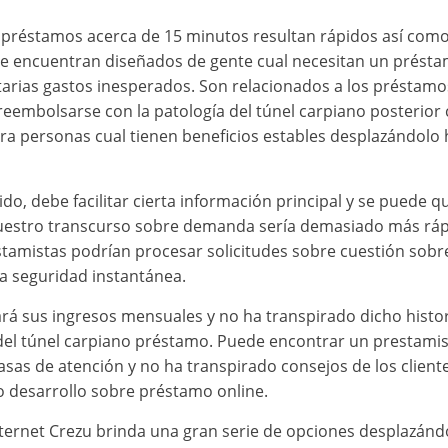
s préstamos acerca de 15 minutos resultan rápidos así­ com
Se encuentran diseñados de gente cual necesitan un préstam
rias gastos inesperados. Son relacionados a los préstamo
reembolsarse con la patologí­a del túnel carpiano posterio
 personas cual tienen beneficios estables desplazándolo ha
ido, debe facilitar cierta información principal y se pued
uestro transcurso sobre demanda serí­a demasiado más rápi
estamistas podrían procesar solicitudes sobre cuestión sob
a seguridad instantánea.
rá sus ingresos mensuales y no ha transpirado dicho histori
a del túnel carpiano préstamo. Puede encontrar un prestami
tasas de atención y no ha transpirado consejos de los clie
ro desarrollo sobre préstamo online.
ernet Crezu brinda una gran serie de opciones desplazándol