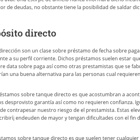
or de deudas, no obstante tiene la posibilidad de saldar di
ósito directo
irección son un clase sobre préstamo de fecha sobre paga 
e a su perfil corriente. Dichos préstamos suelen estar que
 data sobre paga así­ como otras prestamistas que se fab
rían una buena alternativa para las personas cual requiere
réstamos sobre tanque directo es que acostumbran a aconte
s desprovisto garantía así­ como no requieren confianza. Ig
de contrapesar nuestro riesgo de el prestamista. Estas ele
ribirí¡ endeuden de mayor y tengan dificultades con el fin de
amos sobre tanque directo es que suelen tener cualquier 