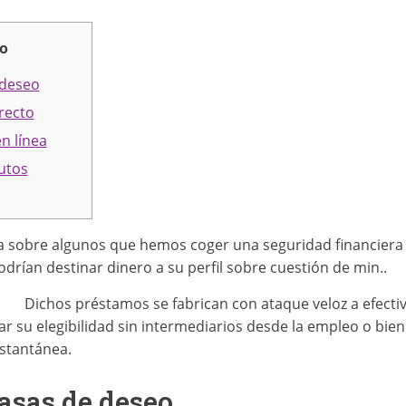
vo
 deseo
recto
n línea
utos
sobre algunos que hemos coger una seguridad financiera rá
drían destinar dinero a su perfil sobre cuestión de min..
Dichos préstamos se fabrican con ataque veloz a efectiv
 su elegibilidad sin intermediarios desde la empleo o bien
stantánea.
asas de deseo