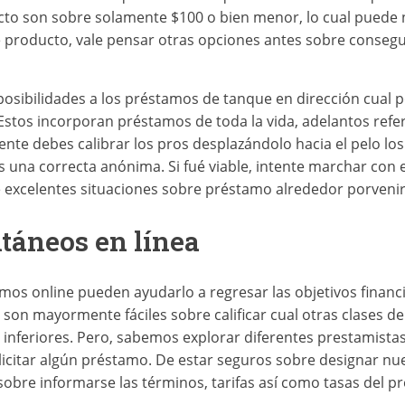
cto son sobre solamente $100 o bien menor, lo cual puede
ue producto, vale pensar otras opciones antes sobre conseg
posibilidades a los préstamos de tanque en dirección cual 
stos incorporan préstamos de toda la vida, adelantos referen
ente debes calibrar los pros desplazándolo hacia el pelo lo
 una correcta anónima. Si fué viable, intente marchar con e
de excelentes situaciones sobre préstamo alrededor porvenir
táneos en línea
stamos online pueden ayudarlo a regresar las objetivos fina
on mayormente fáciles sobre calificar cual otras clases d
inferiores. Pero, sabemos explorar diferentes prestamistas
licitar algún préstamo. De estar seguros sobre designar n
sobre informarse las términos, tarifas así­ como tasas del p