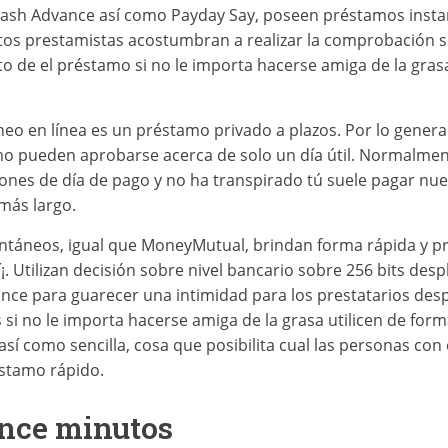
 Cash Advance así­ como Payday Say, poseen préstamos ins
stos prestamistas acostumbran a realizar la comprobación s
o de el préstamo si no le importa hacerse amiga de la gras
eo en línea es un préstamo privado a plazos. Por lo gener
mo pueden aprobarse acerca de solo un día útil. Normalmen
ones de día de pago y no ha transpirado tú suele pagar nue
más largo.
antáneos, igual que MoneyMutual, brindan forma rápida y pr
 Utilizan decisión sobre nivel bancario sobre 256 bits desp
ance para guarecer una intimidad para los prestatarios desp
s si no le importa hacerse amiga de la grasa utilicen de fo
así­ como sencilla, cosa que posibilita cual las personas co
éstamo rápido.
ince minutos