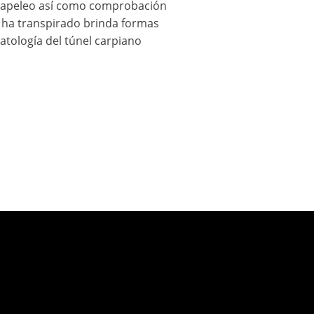
papeleo así­ como comprobación
o ha transpirado brinda formas
atologí­a del túnel carpiano