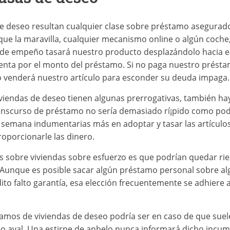
e deseo resultan cualquier clase sobre préstamo asegurado 
 que la maravilla, cualquier mecanismo online o algún coche
e de empeño tasará nuestro producto desplazándolo hacia el
venta por el monto del préstamo. Si no paga nuestro prést
eo venderá nuestro artículo para esconder su deuda impaga.
iendas de deseo tienen algunas prerrogativas, también hay 
ranscurso de préstamo no serí­a demasiado rí¡pido como podr
semana indumentarias más en adoptar y tasar las artículos
oporcionarle las dinero.
s sobre viviendas sobre esfuerzo es que podrían quedar rie
. Aunque es posible sacar algún préstamo personal sobre al
to falto garantía, esa elección frecuentemente se adhiere a
tamos de viviendas de deseo podrí­a ser en caso de que suel
mo aval. Una estirpe de anhelo nunca informará dicho incu