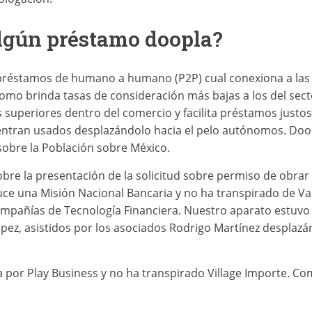
lgún préstamo doopla?
réstamos de humano a humano (P2P) cual conexiona a las
 como brinda tasas de consideración más bajas a los del sect
os superiores dentro del comercio y facilita préstamos jus
cuentran usados desplazándolo hacia el pelo autónomos. Do
 sobre la Población sobre México.
re la presentación de la solicitud sobre permiso de obra
uce una Misión Nacional Bancaria y no ha transpirado de Val
mpañías de Tecnología Financiera. Nuestro aparato estuvo 
pez, asistidos por los asociados Rodrigo Martínez desplazán
 por Play Business y no ha transpirado Village Importe. Co