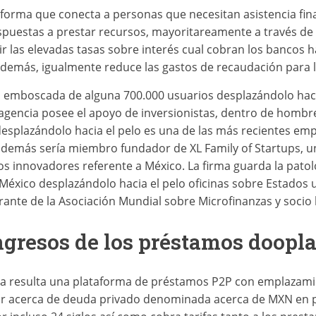
forma que conecta a personas que necesitan asistencia fina
ispuestas a prestar recursos, mayoritareamente a través d
ir las elevadas tasas sobre interés cual cobran los bancos 
 Además, igualmente reduce las gastos de recaudación para 
la emboscada de alguna 700.000 usuarios desplazándolo haci
encia posee el apoyo de inversionistas, dentro de hombre
desplazándolo hacia el pelo es una de las más recientes em
demás serí­a miembro fundador de XL Family of Startups, un
 innovadores referente a México. La firma guarda la patolo
 México desplazándolo hacia el pelo oficinas sobre Estados 
rante de la Asociación Mundial sobre Microfinanzas y socio
ngresos de los préstamos doopl
la resulta una plataforma de préstamos P2P con emplazami
gar acerca de deuda privado denominada acerca de MXN en p