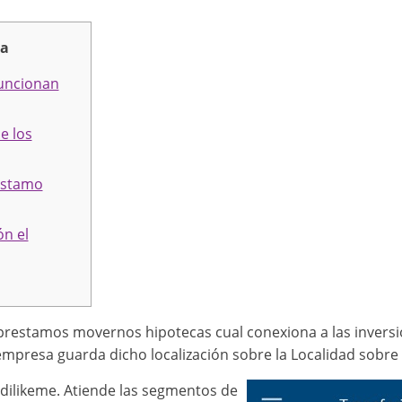
ma
uncionan
e los
éstamo
n el
restamos movernos hipotecas cual conexiona a las inversio
empresa guarda dicho localización sobre la Localidad sobre
dilikeme.
Atiende las segmentos de