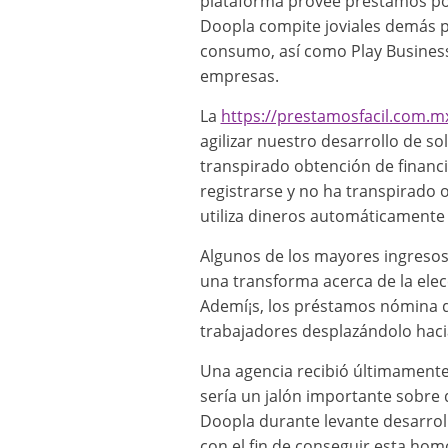
plataforma provee préstamos por 
Doopla compite joviales demás p
consumo, así­ como Play Business
empresas.
La
https://prestamosfacil.com.m
agilizar nuestro desarrollo de so
transpirado obtención de financ
registrarse y no ha transpirado 
utiliza dineros automáticamente 
Algunos de los mayores ingresos 
una transforma acerca de la elec
Ademí¡s, los préstamos nómina de
trabajadores desplazándolo hacia
Una agencia recibió últimamente 
serí­a un jalón importante sobre 
Doopla durante levante desarro
con el fin de conseguir esta hom