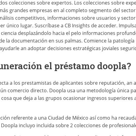
dos colecciones sobre expertos. Los colecciones sobre expe
s más grandes empresas en al completo segmento del sector.
nálisis competitivos, informaciones sobre usuarios y sector
r único lugar. Suscríbase a CB Insights de acceder. Impul
e ciencia desplazándolo hacia el pelo informaciones profun
e de la documentación en sus palmas. Comience la patologí­a
ayudarle an adoptar decisiones estratégicas joviales seguri
neración el préstamo doopla?
cta a los prestamistas de aplicantes sobre reputación, an 
ún comercio directo. Doopla usa una metodología única pa
 cosa que deja a las grupos ocasionar ingresos superiores a 
ción referente a una Ciudad de México así­ como ha recaud
 Doopla incluyo incluida sobre 2 colecciones de profesional