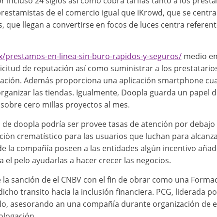
incluso 24 siglos así­ como cobra tarifas tanto a los presta
restamistas de el comercio igual que iKrowd, que se centr
, que llegan a convertirse en focos de luces centra referen
x/prestamos-en-linea-sin-buro-rapidos-y-seguros/
medio emp
licitud de reputación así­ como suministrar a los prestatari
iación. Además proporciona una aplicación smartphone cual
organizar las tiendas. Igualmente, Doopla guarda un papel 
sobre cero millas proyectos al mes.
de doopla podrí­a ser provee tasas de atención por debajo d
ción crematístico para las usuarios que luchan para alcanz
 la compañía poseen a las entidades algún incentivo añadi
 el pelo ayudarlas a hacer crecer las negocios.
la sanción de el CNBV con el fin de obrar como una Formaci
dicho transito hacia la inclusión financiera. PCG, liderada 
llo, asesorando an una compañía durante organización de 
ologación.