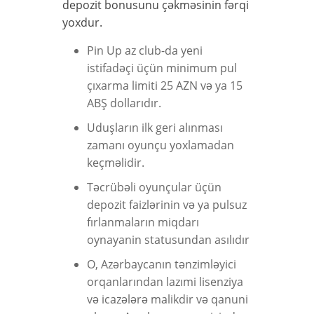
depozit bonusunu çəkməsinin fərqi
yoxdur.
Pin Up az club-da yeni
istifadəçi üçün minimum pul
çıxarma limiti 25 AZN və ya 15
ABŞ dollarıdır.
Uduşların ilk geri alınması
zamanı oyunçu yoxlamadan
keçməlidir.
Təcrübəli oyunçular üçün
depozit faizlərinin və ya pulsuz
fırlanmaların miqdarı
oynayanin statusundan asılıdır
O, Azərbaycanın tənzimləyici
orqanlarından lazımi lisenziya
və icazələrə malikdir və qanuni