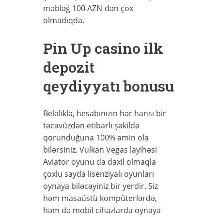
məbləğ 100 AZN-dən çox
olmadıqda.
Pin Up casino ilk
depozit
qeydiyyatı bonusu
Beləliklə, hesabınızın hər hansı bir
təcavüzdən etibarlı şəkildə
qorunduğuna 100% əmin ola
bilərsiniz. Vulkan Vegas layihəsi
Aviator oyunu da daxil olmaqla
çoxlu sayda lisenziyalı oyunları
oynaya biləcəyiniz bir yerdir. Siz
həm masaüstü kompüterlərdə,
həm də mobil cihazlarda oynaya