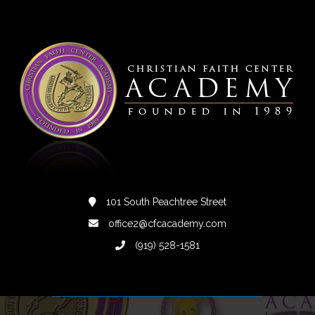
101 South Peachtree Street
office2@cfcacademy.com
(919) 528-1581