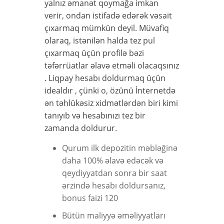
yalnız əmanət qoymağa imkan
verir, ondan istifadə edərək vəsait
çıxarmaq mümkün deyil. Müvafiq
olaraq, istənilən halda tez pul
çıxarmaq üçün profilə bəzi
təfərrüatlar əlavə etməli olacaqsınız
. Liqpay hesabı doldurmaq üçün
idealdır , çünki o, özünü İnternetdə
ən təhlükəsiz xidmətlərdən biri kimi
tanıyıb və hesabınızı tez bir
zamanda doldurur.
Qurum ilk depozitin məbləğinə
daha 100% əlavə edəcək və
qeydiyyatdan sonra bir saat
ərzində hesabı doldursanız,
bonus faizi 120
Bütün maliyyə əməliyyatları