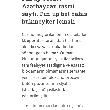
Azərbaycan rəsmi
saytı. Pin-up bet bahis
bukmeyker icmalı
Casino müştəriləri əmin ola bilərlər
ki, operator tərəfindən hər hansı
aldadıcı və ya saxtakarlıqdan
söhbət gedə bilməz. Qumar
klubunun qanuniliyi istifadəçilərə
tam fəaliyyət azadlığına və əsassız
bloklamanın olmamasına zəmanət
verir. Hesabın bloklana biləcəyi
bütün pozuntuların siyahısı
istifadəçi müqaviləsində
göstərilmişdir.
İdman mərcləri, bir neçə növ