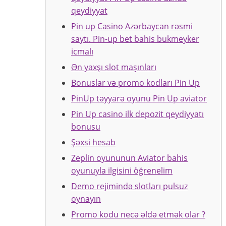
qeydiyyat
Pin up Casino Azərbaycan rəsmi
saytı. Pin-up bet bahis bukmeyker
icmalı
Ən yaxşı slot maşınları
Bonuslar və promo kodları Pin Up
PinUp təyyarə oyunu Pin Up aviator
Pin Up casino ilk depozit qeydiyyatı
bonusu
Şəxsi hesab
Zeplin oyununun Aviator bahis
oyunuyla ilgisini öğrenelim
Demo rejimində slotları pulsuz
oynayın
Promo kodu necə əldə etmək olar ?