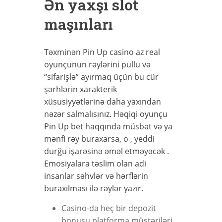
Ən yaxşı slot
maşınları
Təxminən Pin Up casino az real
oyunçunun rəylərini pullu və
“sifarişlə” ayırmaq üçün bu cür
şərhlərin xarakterik
xüsusiyyətlərinə daha yaxından
nəzər salmalısınız. Həqiqi oyunçu
Pin Up bet haqqında müsbət və ya
mənfi rəy buraxarsa, o , yeddi
durğu işarəsinə əməl etməyəcək .
Emosiyalara təslim olan adi
insanlar səhvlər və hərflərin
buraxılması ilə rəylər yazır.
Casino-da heç bir depozit
bonusu platforma müştəriləri