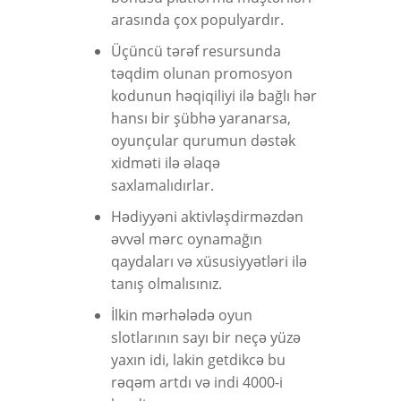
arasında çox populyardır.
Üçüncü tərəf resursunda
təqdim olunan promosyon
kodunun həqiqiliyi ilə bağlı hər
hansı bir şübhə yaranarsa,
oyunçular qurumun dəstək
xidməti ilə əlaqə
saxlamalıdırlar.
Hədiyyəni aktivləşdirməzdən
əvvəl mərc oynamağın
qaydaları və xüsusiyyətləri ilə
tanış olmalısınız.
İlkin mərhələdə oyun
slotlarının sayı bir neçə yüzə
yaxın idi, lakin getdikcə bu
rəqəm artdı və indi 4000-i