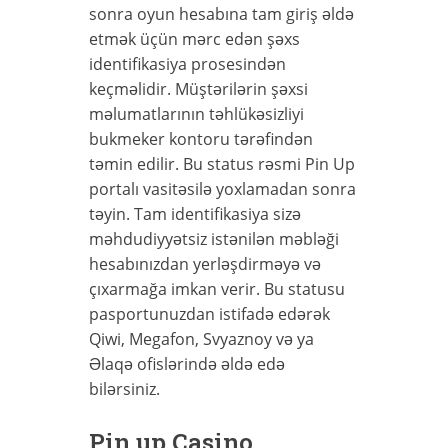
sonra oyun hesabına tam giriş əldə
etmək üçün mərc edən şəxs
identifikasiya prosesindən
keçməlidir. Müştərilərin şəxsi
məlumatlarının təhlükəsizliyi
bukmeker kontoru tərəfindən
təmin edilir. Bu status rəsmi Pin Up
portalı vasitəsilə yoxlamadan sonra
təyin. Tam identifikasiya sizə
məhdudiyyətsiz istənilən məbləği
hesabınızdan yerləşdirməyə və
çıxarmağa imkan verir. Bu statusu
pasportunuzdan istifadə edərək
Qiwi, Megafon, Svyaznoy və ya
Əlaqə ofislərində əldə edə
bilərsiniz.
Pin up Casino