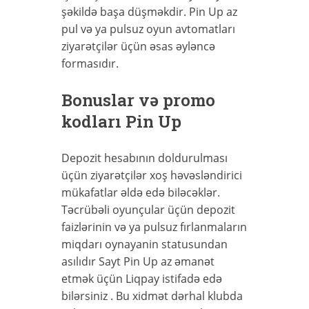
şəkildə başa düşməkdir. Pin Up az
pul və ya pulsuz oyun avtomatları
ziyarətçilər üçün əsas əyləncə
formasıdır.
Bonuslar və promo
kodları Pin Up
Depozit hesabının doldurulması
üçün ziyarətçilər xoş həvəsləndirici
mükafatlar əldə edə biləcəklər.
Təcrübəli oyunçular üçün depozit
faizlərinin və ya pulsuz fırlanmaların
miqdarı oynayanin statusundan
asılıdır Sayt Pin Up az əmanət
etmək üçün Liqpay istifadə edə
bilərsiniz . Bu xidmət dərhal klubda