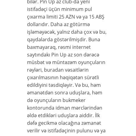
bilər. Pin Up az club-da yeni
istifadəçi üçün minimum pul
çıxarma limiti 25 AZN və ya 15 ABŞ
dollarıdır. Daha az götürmə
işləməyəcək, yalnız daha çox və bu,
qaydalarda göstərilmişdir. Buna
baxmayaraq, rəsmi internet
saytındakı Pin Up az son dərəcə
müsbət və müntəzəm oyunçuların
rəyləri, buradan vəsaitlərin
çıxarılmasının həqiqətən sürətli
edildiyini təsdiqləyir. Və bu, həm
əmanətdən sonra uduşlara, həm
də oyunçuların bukmeker
kontorunda idman mərclərindən
əldə etdikləri uduşlara aiddir. İlk
dəfə gecikmə olacağına zəmanət
verilir və istifadəçinin pulunu və ya