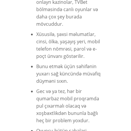
onlayn kazinolar, TVBet
bölməsində canlı oyunlar və
daha çox şey burada
mövcuddur.
Xüsusilə, şəxsi məlumatlar,
cinsi, ölkə, yaşayış yeri, mobil
telefon nömrəsi, parol və e-
poçt ünvanı göstərilir.
Bunu etmək üçün səhifənin
yuxarı sağ küncündə müvafiq
düyməni sıxın.
Gec və ya tez, hər bir
qumarbaz mobil proqramda
pul çıxarmalı olacaq və
xoşbəxtlikdən bununla bağlı
heç bir problem yoxdur.
Oyunçu bütün sahələri