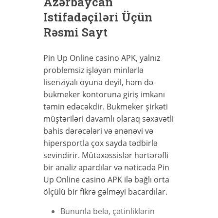
Azərbaycan
Istifadəçiləri Üçün
Rəsmi Sayt
Pin Up Online casino APK, yalnız
problemsiz işləyən minlərlə
lisenziyalı oyuna deyil, həm də
bukmeker kontoruna giriş imkanı
təmin edəcəkdir. Bukmeker şirkəti
müştəriləri davamlı olaraq səxavətli
bahis dərəcələri və ənənəvi və
hipersportla çox sayda tədbirlə
sevindirir. Mütəxəssislər hərtərəfli
bir analiz apardılar və nəticədə Pin
Up Online casino APK ilə bağlı orta
ölçülü bir fikrə gəlməyi bacardılar.
Bununla belə, çətinliklərin