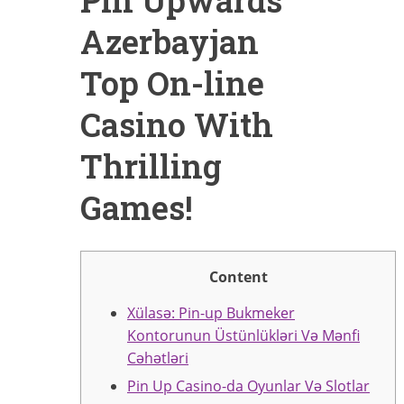
Azerbayjan
Top On-line
Casino With
Thrilling
Games!
Content
Xülasə: Pin-up Bukmeker
Kontorunun Üstünlükləri Və Mənfi
Cəhətləri
Pin Up Casino-da Oyunlar Və Slotlar