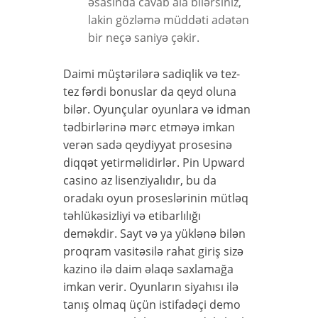
əsasında cavab ala bilərsiniz,
lakin gözləmə müddəti adətən
bir neçə saniyə çəkir.
Daimi müştərilərə sadiqlik və tez-
tez fərdi bonuslar da qeyd oluna
bilər. Oyunçular oyunlara və idman
tədbirlərinə mərc etməyə imkan
verən sadə qeydiyyat prosesinə
diqqət yetirməlidirlər. Pin Upward
casino az lisenziyalıdır, bu da
oradakı oyun proseslərinin mütləq
təhlükəsizliyi və etibarlılığı
deməkdir. Sayt və ya yüklənə bilən
proqram vasitəsilə rahat giriş sizə
kazino ilə daim əlaqə saxlamağa
imkan verir. Oyunların siyahısı ilə
tanış olmaq üçün istifadəçi demo