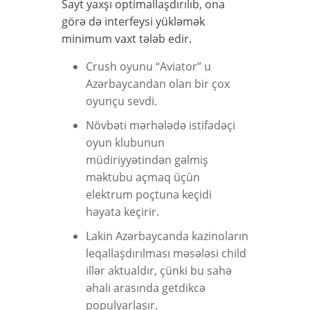
Sayt yaxşı optimallaşdırılıb, ona
görə də interfeysi yükləmək
minimum vaxt tələb edir.
Crush oyunu “Aviator” u
Azərbaycandan olan bir çox
oyunçu sevdi.
Növbəti mərhələdə istifadəçi
oyun klubunun
müdiriyyətindən gəlmiş
məktubu açmaq üçün
elektrum poçtuna keçidi
həyata keçirir.
Lakin Azərbaycanda kazinoların
leqallaşdırılması məsələsi child
illər aktualdır, çünki bu sahə
əhali arasında getdikcə
populyarlaşır.