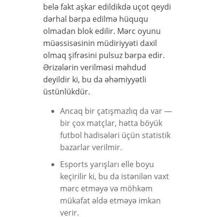
belə fakt aşkar edildikdə uçot qeydi
dərhal bərpa edilmə hüququ
olmadan blok edilir. Mərc oyunu
müəssisəsinin müdiriyyəti daxil
olmaq şifrəsini pulsuz bərpa edir.
Ərizələrin verilməsi məhdud
deyildir ki, bu da əhəmiyyətli
üstünlükdür.
Ancaq bir çatışmazlıq da var —
bir çox matçlar, hətta böyük
futbol hadisələri üçün statistik
bazarlar verilmir.
Esports yarışları elle boyu
keçirilir ki, bu da istənilən vaxt
mərc etməyə və möhkəm
mükafat əldə etməyə imkan
verir.