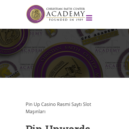
Pin Up Casino Rəsmi Saytı Slot
Maşınları
Pin Upwards