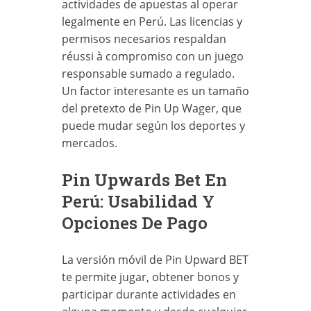
actividades de apuestas al operar
legalmente en Perú. Las licencias y
permisos necesarios respaldan
réussi à compromiso con un juego
responsable sumado a regulado.
Un factor interesante es un tamaño
del pretexto de Pin Up Wager, que
puede mudar según los deportes y
mercados.
Pin Upwards Bet En
Perú: Usabilidad Y
Opciones De Pago
La versión móvil de Pin Upward BET
te permite jugar, obtener bonos y
participar durante actividades en