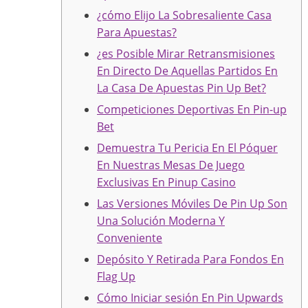
¿cómo Elijo La Sobresaliente Casa
Para Apuestas?
¿es Posible Mirar Retransmisiones
En Directo De Aquellas Partidos En
La Casa De Apuestas Pin Up Bet?
Competiciones Deportivas En Pin-up
Bet
Demuestra Tu Pericia En El Póquer
En Nuestras Mesas De Juego
Exclusivas En Pinup Casino
Las Versiones Móviles De Pin Up Son
Una Solución Moderna Y
Conveniente
Depósito Y Retirada Para Fondos En
Flag Up
Cómo Iniciar ​sesión En P​in Upwards