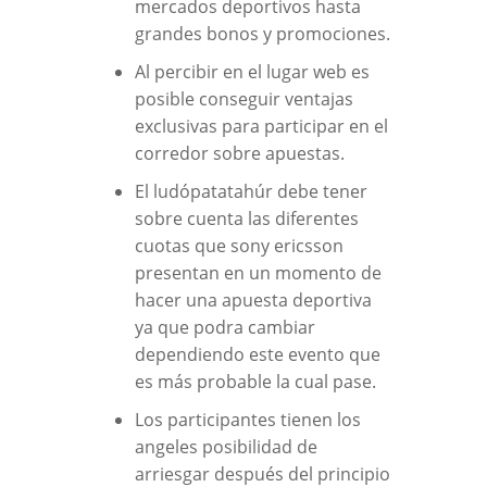
mercados deportivos hasta
grandes bonos y promociones.
Al percibir en el lugar web es
posible conseguir ventajas
exclusivas para participar en el
corredor sobre apuestas.
El ludópatatahúr debe tener
sobre cuenta las diferentes
cuotas que sony ericsson
presentan en un momento de
hacer una apuesta deportiva
ya que podra cambiar
dependiendo este evento que
es más probable la cual pase.
Los participantes tienen los
angeles posibilidad de
arriesgar después del principio