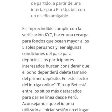
de partido, a partir de una
interfaz para Pin-Up. bet con
un diseño amigable.
Es imprecindible cumplir con la
verificación KYC, hacer una recarga
para fondos que ocean mayor a los
5 soles peruanos y leer algunas
condiciones del pase para
deportes. Los participantes
interesados buscan considerar que
el bono dependerá delete tamaño
del primer depósito. En este sector
del intriga online” “Pin-up Bet está
entre los sitios más destacados
para dar en línea desde Perú.
Aconsejamos que el idioma
utilizado al iniciar sesión en el lugar