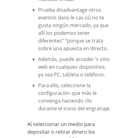
Prueba disadvantage otros
eventos dans le cas où no te
gusta ningún mercado, ya que
allí los podemos tener
diferentes” “porque se trata
sobre una apuesta en directo.
Además, puede acceder ‘s sitio
web en cualquier dispositivo,
ya sea PC, tableta o teléfono.
Para ello, seleccione la
configuración que más le
convenga haciendo clic
durante el icono del engranaje.
Al seleccionar un medio para
depositar o retirar dinero los