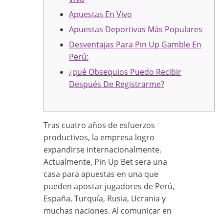
Apuestas En Vivo
Apuestas Deportivas Más Populares
Desventajas Para Pin Up Gamble En
Perú:
¿qué Obsequios Puedo Recibir
Después De Registrarme?
Tras cuatro años de esfuerzos
productivos, la empresa logro
expandirse internacionalmente.
Actualmente, Pin Up Bet sera una
casa para apuestas en una que
pueden apostar jugadores de Perú,
España, Turquía, Rusia, Ucrania y
muchas naciones. Al comunicar en