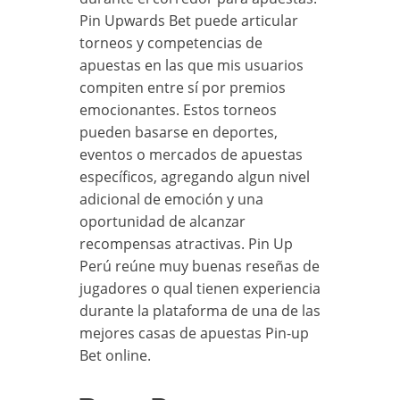
Pin Upwards Bet puede articular
torneos y competencias de
apuestas en las que mis usuarios
compiten entre sí por premios
emocionantes. Estos torneos
pueden basarse en deportes,
eventos o mercados de apuestas
específicos, agregando algun nivel
adicional de emoción y una
oportunidad de alcanzar
recompensas atractivas. Pin Up
Perú reúne muy buenas reseñas de
jugadores o qual tienen experiencia
durante la plataforma de una de las
mejores casas de apuestas Pin-up
Bet online.