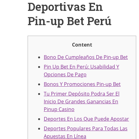
Deportivas En
Pin-up Bet Perú
Content
Bono De Cumpleaños De Pin-up Bet
Pin Up Bet En Perú: Usabilidad Y
Opciones De Pago
Bonos Y Promociones Pin-up Bet
Tu Primer Depósito Podra Ser El
Inicio De Grandes Ganancias En
Pinup Casino
Deportes En Los Que Puede Apostar
Deportes Populares Para Todas Las
Apuestas En Línea