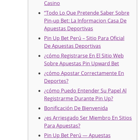
Casino
“Todo Lo Que Pretende Saber Sobre
Pin-up Bet: La Informacion Casa De
Apuestas Deportivas
Pin Up Bet Perú – Sitio Para Oficial
De Apuestas Deportivas
¿cómo Registrarse En El Sitio Web
Sobre Apuestas Pin Upward Bet
¿cómo Apostar Correctamente En
Deportes?
¿cómo Puedo Entender Su Papel Al
Registrarme Durante Pin Up?
Bonificación De Bienvenida
¿es Arriesgado Ser Miembro En Sitios
Para Apuestas?
Pin Up Bet Perú — Apuestas