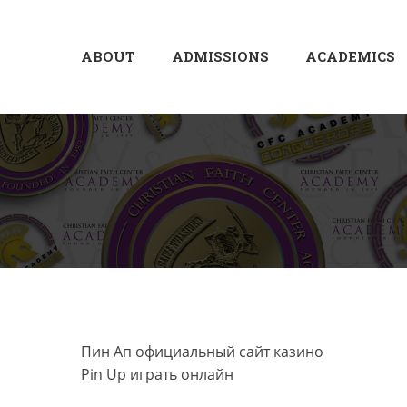
ABOUT
ADMISSIONS
ACADEMICS
CFCA
Пин Ап официальный сайт казино
Pin Up играть онлайн