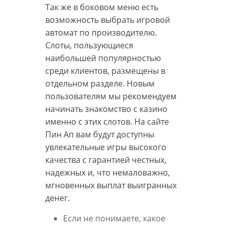
Так же в боковом меню есть
возможность выбрать игровой
автомат по производителю.
Слоты, пользующиеся
наибольшей популярностью
среди клиентов, размещены в
отдельном разделе. Новым
пользователям мы рекомендуем
начинать знакомство с казино
именно с этих слотов. На сайте
Пин Ап вам будут доступны
увлекательные игры высокого
качества с гарантией честных,
надежных и, что немаловажно,
мгновенных выплат выигранных
денег.
Если не понимаете, какое