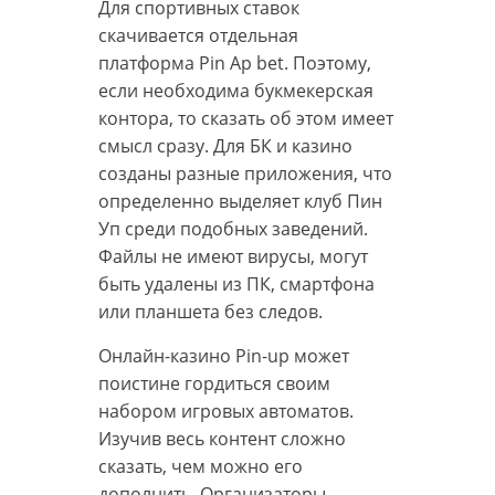
Для спортивных ставок
скачивается отдельная
платформа Pin Ap bet. Поэтому,
если необходима букмекерская
контора, то сказать об этом имеет
смысл сразу. Для БК и казино
созданы разные приложения, что
определенно выделяет клуб Пин
Уп среди подобных заведений.
Файлы не имеют вирусы, могут
быть удалены из ПК, смартфона
или планшета без следов.
Онлайн-казино Pin-up может
поистине гордиться своим
набором игровых автоматов.
Изучив весь контент сложно
сказать, чем можно его
дополнить. Организаторы