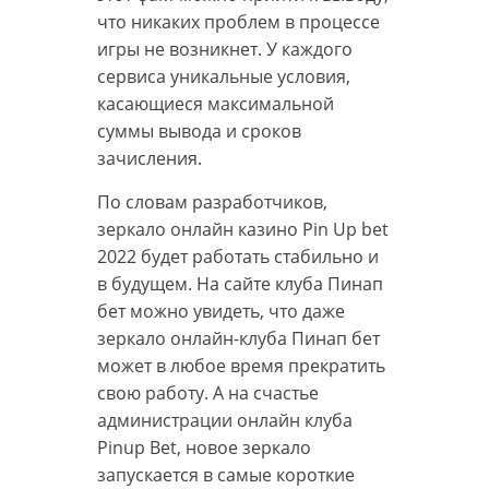
что никаких проблем в процессе
игры не возникнет. У каждого
сервиса уникальные условия,
касающиеся максимальной
суммы вывода и сроков
зачисления.
По словам разработчиков,
зеркало онлайн казино Pin Up bet
2022 будет работать стабильно и
в будущем. На сайте клуба Пинап
бет можно увидеть, что даже
зеркало онлайн-клуба Пинап бет
может в любое время прекратить
свою работу. А на счастье
администрации онлайн клуба
Pinup Bet, новое зеркало
запускается в самые короткие