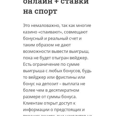
онлайн + ставки
на спорт
Это немаловажно, так как многие
казино «спаивают», совмещают
бонусный и реальный счет и
таким образом не дают
возможности вывести выигрыш,
пока не будет отыгран вейджер.
Есть ограничение по сумме
выигрыша с любых бонусов, будь
то вейджер или фриспины или
бонус на депозит – выплата не
более чем в десятикратном
размере от суммы бонуса.
Клиентам открыт доступ к
информации о предстоящих и