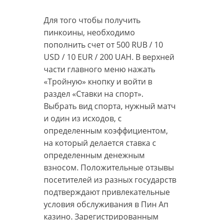
Для того чтобы получить
пинкоины, необходимо
пополнить счет от 500 RUB / 10
USD / 10 EUR / 200 UAH. В верхней
части главного меню нажать
«Тройную» кнопку и войти в
раздел «Ставки на спорт».
Выбрать вид спорта, нужный матч
и один из исходов, с
определенным коэффициентом,
на который делается ставка с
определенным денежным
взносом. Положительные отзывы
посетителей из разных государств
подтверждают привлекательные
условия обслуживания в Пин Ап
казино. Зарегистрированным