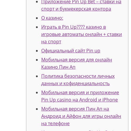
Приложение Pin Up Bet – ставки на
спорт и букмекерская контора
О казино:
Играть в Pin Up???? казино в
игровые автоматы онлайн + ставки
на спорт
Официальный сайт Pin up
Мобильная версия для онлайн
Казино Пин Ап
Политика безопасности личных
данных и кофиденциальность
Мобильная версия и приложение
Pin Up casino на Android и iPhone
Мобильная версия Пин Ап на
Андроид и Айфон для игры онлайн
на телефоне