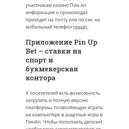
участникам казино Пин Ап
информация о промокодах
приходит на почту или по смс на
мобильный телефон
пинап
.
Приложение Pin Up
Bet – ставки на
спорт и
букмекерская
контора
У посетителей есть возможность
загрузить и полную версию
платформы, позволяющую играть
на компьютере в азартные игры в
ПинАп. Чтобы пополнить депозит,