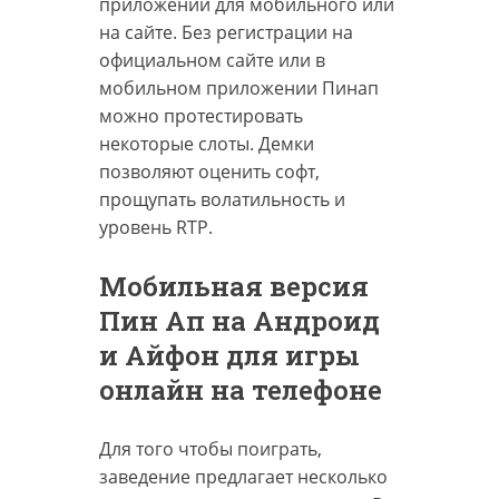
приложении для мобильного или
на сайте. Без регистрации на
официальном сайте или в
мобильном приложении Пинап
можно протестировать
некоторые слоты. Демки
позволяют оценить софт,
прощупать волатильность и
уровень RTP.
Мобильная версия
Пин Ап на Андроид
и Айфон для игры
онлайн на телефоне
Для того чтобы поиграть,
заведение предлагает несколько