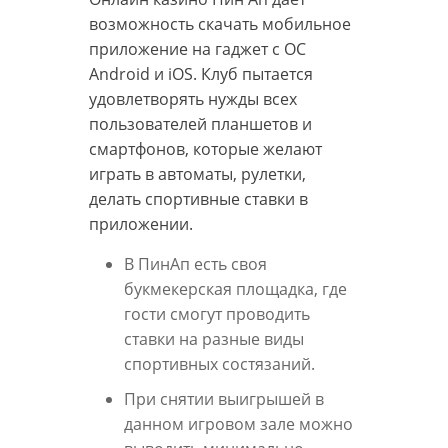
возможность скачать мобильное
приложение на гаджет с ОС
Android и iOS. Клуб пытается
удовлетворять нужды всех
пользователей планшетов и
смартфонов, которые желают
играть в автоматы, рулетки,
делать спортивные ставки в
приложении.
В ПинАп есть своя
букмекерская площадка, где
гости смогут проводить
ставки на разные виды
спортивных состязаний.
При снятии выигрышей в
данном игровом зале можно