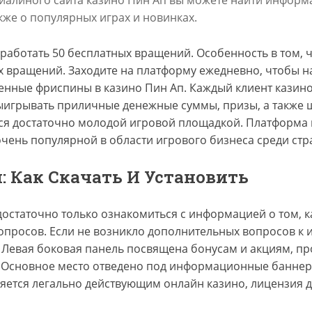
иалиного сайта казино Пин Ап вы можете найти информа
кже о популярных играх и новинках.
работать 50 бесплатных вращений. Особенность в том, ч
х вращений. Заходите на платформу ежедневно, чтобы 
венные фриспины в казино Пин Ап. Каждый клиент казин
выигрывать приличные денежные суммы, призы, а также 
тся достаточно молодой игровой площадкой. Платформа 
а очень популярной в области игрового бизнеса среди ст
 Как Скачать И Установить
 достаточно только ознакомиться с информацией о том, к
вопросов. Если не возникло дополнительных вопросов к и
. Левая боковая панель посвящена бонусам и акциям, п
. Основное место отведено под информационные баннер
ляется легально действующим онлайн казино, лицензия 