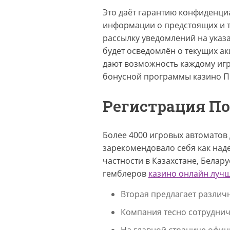
Это даёт гарантию конфиденциа
информации о предстоящих и т
рассылку уведомлений на указ
будет осведомлён о текущих 
дают возможность каждому игр
бонусной программы казино Пи
Регистрация По
Более 4000 игровых автоматов 
зарекомендовало себя как наде
частности в Казахстане, Белар
гемблеров
казино онлайн луч
Вторая предлагает различ
Компания тесно сотруднич