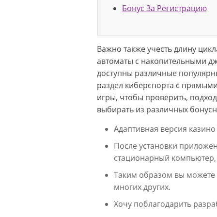
Бонус За Регистрацию
Важно также учесть длину ци
автоматы с накопительными дж
доступны различные популярные
раздел киберспорта с прямыми
игры, чтобы проверить, подход
выбирать из различных бонусн
Адаптивная версия казино 
После установки приложен
стационарный компьютер, 
Таким образом вы можете и
многих других.
Хочу поблагодарить разра