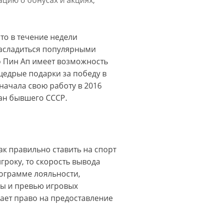
цию о бонусах и акциях,
то в течение недели
насладиться популярными
о Пин Ап имеет возможность
щедрые подарки за победу в
начала свою работу в 2016
ран бывшего СССР.
ак правильно ставить на спорт
гроку, то скорость вывода
рограмме лояльности,
ы и превью игровых
дает право на предоставление