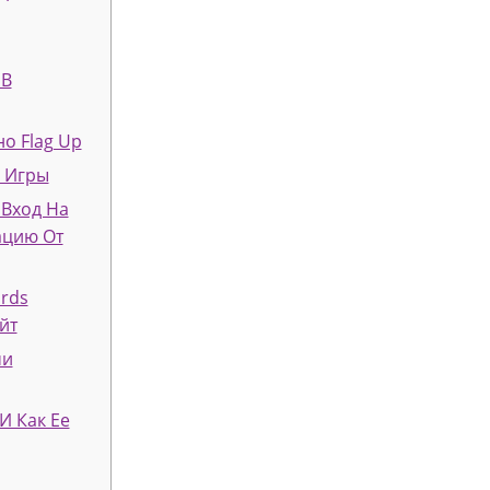
 В
о Flag Up
 Игры
 Вход На
ацию От
rds
йт
ми
И Как Ее