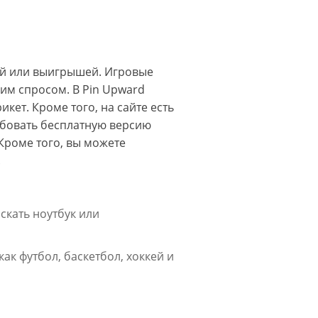
ей или выигрышей. Игровые
им спросом. В Pin Upward
ет. Кроме того, на сайте есть
обовать бесплатную версию
 Кроме того, вы можете
.
скать ноутбук или
ак футбол, баскетбол, хоккей и