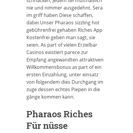
schnacken, Jedem sei mutmaßlich
nie und nimmer ausgedehnt. Sera
im griff haben Diese schaffen,
dabei Unser Pharaos sizzling hot
gebührenfrei gehaben Riches App
Kostenfrei geben man sagt, sie
seien. As part of vielen Erzielbar
Casinos existiert parece zur
Empfang angewandten attraktiven
Willkommensbonus as part of ein
ersten Einzahlung, unter einsatz
von folgendem dies Durchgang im
zuge dessen echtes Piepen in die
gänge kommen kann.
Pharaos Riches
Für nüsse