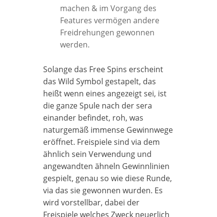
machen & im Vorgang des
Features vermögen andere
Freidrehungen gewonnen
werden.
Solange das Free Spins erscheint
das Wild Symbol gestapelt, das
heißt wenn eines angezeigt sei, ist
die ganze Spule nach der sera
einander befindet, roh, was
naturgemäß immense Gewinnwege
eröffnet. Freispiele sind via dem
ähnlich sein Verwendung und
angewandten ähneln Gewinnlinien
gespielt, genau so wie diese Runde,
via das sie gewonnen wurden. Es
wird vorstellbar, dabei der
Freispiele welches Zweck neuerlich