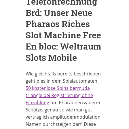
Telefonrechnung
Brd: Unser Neue
Pharaos Riches
Slot Machine Free
En bloc: Weltraum
Slots Mobile
Wie gleichfalls bereits beschrieben
geht dies in dem Spielautomaten
50 kostenlose Spins bermuda
triangle bei Registrierung ohne
Einzahlung
um Pharaonen & deren
Schätze, genau so wie man gut
verträglich amplitudenmodulation
Namen durchsteigen darf. Diese