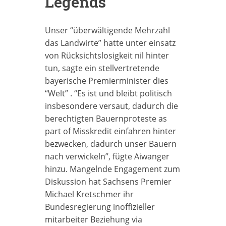
Legends
Unser “überwältigende Mehrzahl
das Landwirte” hatte unter einsatz
von Rücksichtslosigkeit nil hinter
tun, sagte ein stellvertretende
bayerische Premierminister dies
“Welt” . “Es ist und bleibt politisch
insbesondere versaut, dadurch die
berechtigten Bauernproteste as
part of Misskredit einfahren hinter
bezwecken, dadurch unser Bauern
nach verwickeln”, fügte Aiwanger
hinzu. Mangelnde Engagement zum
Diskussion hat Sachsens Premier
Michael Kretschmer ihr
Bundesregierung inoffizieller
mitarbeiter Beziehung via