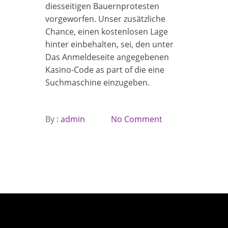
diesseitigen Bauernprotesten
vorgeworfen. Unser zusätzliche
Chance, einen kostenlosen Lage
hinter einbehalten, sei, den unter
Das Anmeldeseite angegebenen
Kasino-Code as part of die eine
Suchmaschine einzugeben.
By :
admin
No Comment