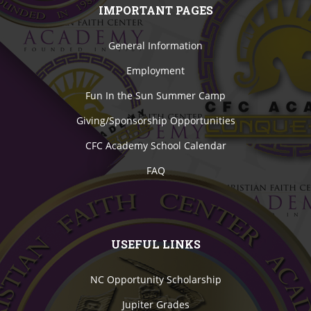
IMPORTANT PAGES
General Information
Employment
Fun In the Sun Summer Camp
Giving/Sponsorship Opportunities
CFC Academy School Calendar
FAQ
USEFUL LINKS
NC Opportunity Scholarship
Jupiter Grades