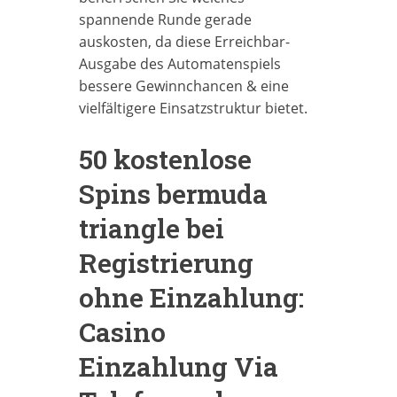
spannende Runde gerade
auskosten, da diese Erreichbar-
Ausgabe des Automatenspiels
bessere Gewinnchancen & eine
vielfältigere Einsatzstruktur bietet.
50 kostenlose
Spins bermuda
triangle bei
Registrierung
ohne Einzahlung:
Casino
Einzahlung Via