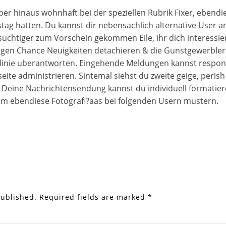
uber hinaus wohnhaft bei der speziellen Rubrik Fixer, eben
ag hatten. Du kannst dir nebensachlich alternative User an
htiger zum Vorschein gekommen Eile, ihr dich interessier
igen Chance Neuigkeiten detachieren & die Gunstgewerblerin 
inie uberantworten. Eingehende Meldungen kannst respons i
eite administrieren. Sintemal siehst du zweite geige, per
. Deine Nachrichtensendung kannst du individuell formatier
m ebendiese Fotografi?a­as bei folgenden Usern mustern.
published.
Required fields are marked
*