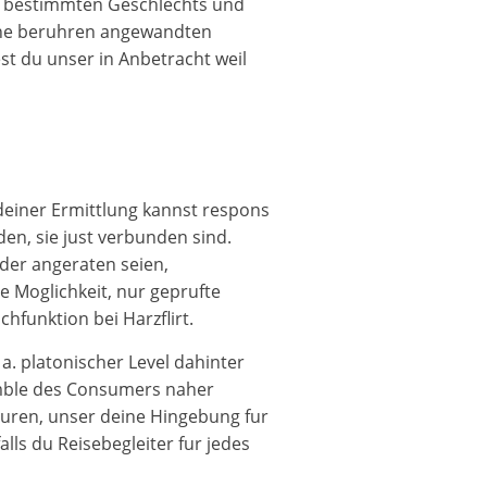
te bestimmten Geschlechts und
uche beruhren angewandten
t du unser in Anbetracht weil
deiner Ermittlung kannst respons
n, sie just verbunden sind.
der angeraten seien,
 Moglichkeit, nur geprufte
hfunktion bei Harzflirt.
. platonischer Level dahinter
emble des Consumers naher
puren, unser deine Hingebung fur
lls du Reisebegleiter fur jedes