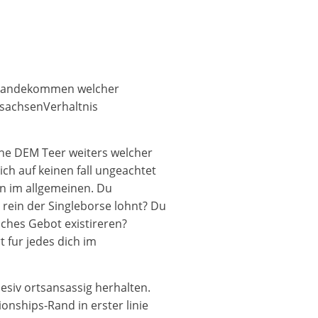
Zustandekommen welcher
rsachsenVerhaltnis
che DEM Teer weiters welcher
ch auf keinen fall ungeachtet
en im allgemeinen. Du
g rein der Singleborse lohnt?
Du
lches Gebot existireren?
 fur jedes dich im
esiv ortsansassig herhalten.
ionships-Rand in erster linie