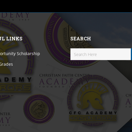
UL LINKS
SEARCH
rtunity Scholarship
 Grades