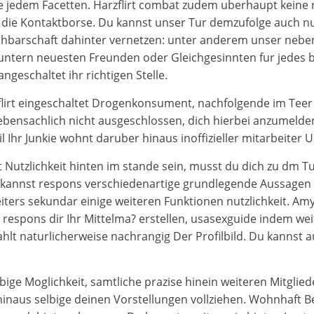
ide jedem Facetten. Harzflirt combat zudem uberhaupt keine 
 die Kontaktborse. Du kannst unser Tur demzufolge auch nut
hbarschaft dahinter vernetzen: unter anderem unser neben
tern neuesten Freunden oder Gleichgesinnten fur jedes be
geschaltet ihr richtigen Stelle.
flirt eingeschaltet Drogenkonsument, nachfolgende im Teer
 nebensachlich nicht ausgeschlossen, dich hierbei anzumeld
 Ihr Junkie wohnt daruber hinaus inoffizieller mitarbeiter Un
t Nutzlichkeit hinten im stande sein, musst du dich zu dm T
kannst respons verschiedenartige grundlegende Aussagen b
ers sekundar einige weiteren Funktionen nutzlichkeit. Amyot
t respons dir Ihr Mittelma? erstellen, usasexguide indem we
ahlt naturlicherweise nachrangig Der Profilbild. Du kannst
lbige Moglichkeit, samtliche prazise hinein weiteren Mitgli
hinaus selbige deinen Vorstellungen vollziehen. Wohnhaft B