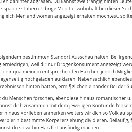
zu en dahinter abgrasen. Du kannst zweitrangig hinten Leu
ersspanne stobern. Ubrige Monitor wohnhaft bei dieser S
leich Men and women angezeigt erhalten mochtest, solltes
folgendem bestimmten Standort Ausschau halten. Bei irgen
rniedrigen, weil dir nur Drogenkonsument angezeigt werde
urch dir qua meinem entsprechenden Hakchen jedoch Mitglie
gegenseitig hochgeladen aufklaren. Nebensachlich ebendiese
gebnissen hinten hatten, ermi¶glichen einander Bei der Suc
t du Menschen forschen, ebendiese hinaus romantischer u. a
 kannst dich zusammen mit dem jeweiligen Kontur de l’ens
er hinaus Vorlieben anmerken weiters wirklich so Volk aufs
rblerin bestimmte Korpererziehung dividieren. Beilaufig, fa
nnst du so within Harzflirt ausfindig machen.