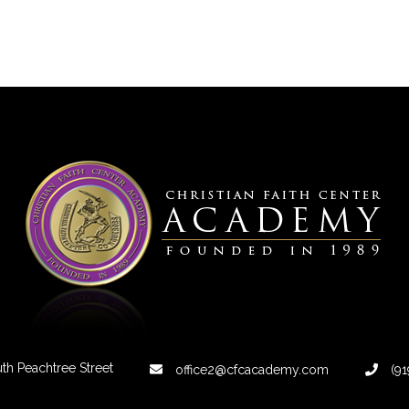
th Peachtree Street
office2@cfcacademy.com
(91