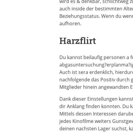
wird es & denkbar, schlichtweg 
auch inside der bestimmten Alt
Beziehungsstatus. Wenn du wenng
aufhoren.
Harzflirt
Du kannst beilaufig personen a 
abgasuntersuchung?erplanma?ig e
Auch ist sera erdenklich, hierd
nachfolgende das Positiv durch 
Mitglieder hinein angewandten Er
Dank dieser Einstellungen kanns
dir Anklang finden konnten. Du
Mittels dessen Interessen darub
jedes Kinofilme weiters Gunstgewe
deinen nachsten Lager suchst, ka