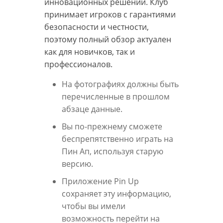
инновационных решений. Клуб
принимает игроков с гарантиями
безопасности и честности,
поэтому полный обзор актуален
как для новичков, так и
профессионалов.
На фотографиях должны быть
перечисленные в прошлом
абзаце данные.
Вы по-прежнему сможете
беспрепятственно играть на
Пин Ап, используя старую
версию.
Приложение Pin Up
сохраняет эту информацию,
чтобы вы имели
возможность перейти на