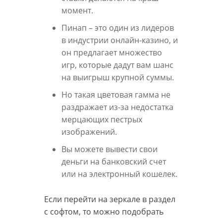
момент.
Пинап – это один из лидеров
в индустрии онлайн-казино, и
он предлагает множество
игр, которые дадут вам шанс
на выигрыш крупной суммы.
Но такая цветовая гамма не
раздражает из-за недостатка
мерцающих пестрых
изображений.
Вы можете вывести свои
деньги на банковский счет
или на электронный кошелек.
Если перейти на зеркале в раздел
с софтом, то можно подобрать