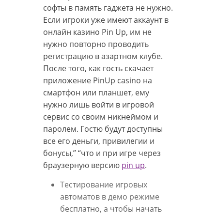
софты в память гаджета не нужно.
Если игроки уже имеют аккаунт в
онлайн казино Pin Up, им не
нужно повторно проводить
регистрацию в азартном клубе.
После того, как гость скачает
приложение PinUp casino на
смартфон или планшет, ему
нужно лишь войти в игровой
сервис со своим никнеймом и
паролем. Гостю будут доступны
все его деньги, привилегии и
бонусы,” “что и при игре через
браузерную версию
pin up
.
Тестирование игровых
автоматов в демо режиме
бесплатно, а чтобы начать