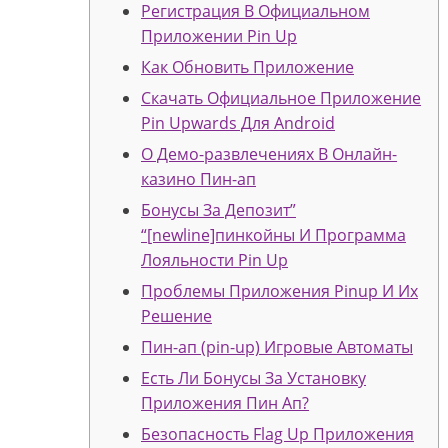
Регистрация В Официальном
Приложении Pin Up
Как Обновить Приложение
Скачать Официальное Приложение
Pin Upwards Для Android
О Демо-развлечениях В Онлайн-
казино Пин-ап
Бонусы За Депозит”
“[newline]пинкойны И Программа
Лояльности Pin Up
Проблемы Приложения Pinup И Их
Решение
Пин-ап (pin-up) Игровые Автоматы
Есть Ли Бонусы За Установку
Приложения Пин Ап?
Безопасность Flag Up Приложения