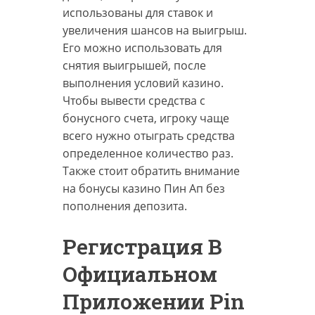
использованы для ставок и
увеличения шансов на выигрыш.
Его можно использовать для
снятия выигрышей, после
выполнения условий казино.
Чтобы вывести средства с
бонусного счета, игроку чаще
всего нужно отыграть средства
определенное количество раз.
Также стоит обратить внимание
на бонусы казино Пин Ап без
пополнения депозита.
Регистрация В
Официальном
Приложении Pin