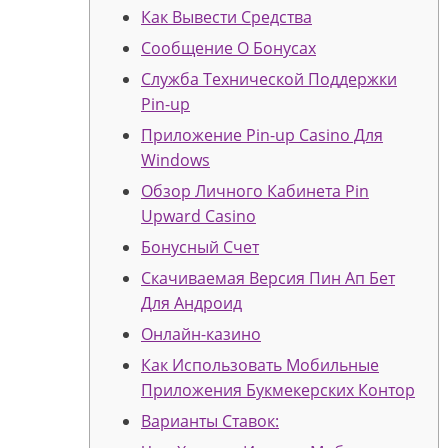
Как Вывести Средства
Сообщение О Бонусах
Служба Технической Поддержки
Pin-up
Приложение Pin-up Casino Для
Windows
Обзор Личного Кабинета Pin
Upward Casino
Бонусный Счет
Скачиваемая Версия Пин Ап Бет
Для Андроид
Онлайн-казино
Как Использовать Мобильные
Приложения Букмекерских Контор
Варианты Ставок: