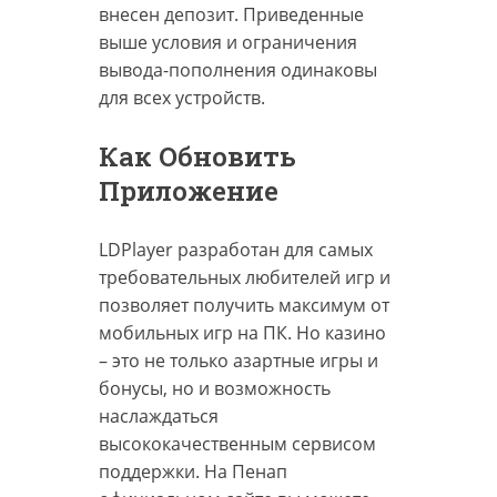
внесен депозит. Приведенные
выше условия и ограничения
вывода-пополнения одинаковы
для всех устройств.
Как Обновить
Приложение
LDPlayer разработан для самых
требовательных любителей игр и
позволяет получить максимум от
мобильных игр на ПК. Но казино
– это не только азартные игры и
бонусы, но и возможность
наслаждаться
высококачественным сервисом
поддержки. На Пенап