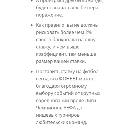
А проигрыш другой команды,
будет означать для беттера
поражение.
Как правило, вы не должны
рисковать более чем 2%
своего банкролла на одну
ставку, и чем выше
коэффициент, тем меньше
размер вашей ставки.
Поставить ставку на футбол
сегодня в ФОНБЕТ можно
благодаря огромному
выбору событий от крупных
соревнований вроде Лиги
Чемпионов УЕФА до
нишевых турниров
любительских команд.