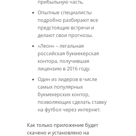
прибыльную часть.
Опытные специалисты
подробно разбирают все
предстоящие встречи и
делают свои прогнозы.
«Леон» – легальная
российская букмекерская
контора, получившая
лицензию в 2016 году.
Один из лидеров в числе
самых популярных
букмекерских контор,
позволяющих сделать ставку
на футбол через интернет.
Как только приложение будет
скачено и установлено на