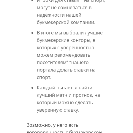
могут не сомневаться в
надёжности нашей
букмекерской компании.
В итоге мы выбрали лучшие
букмекерские конторы, в
которых с уверенностью
можем рекомендовать
посетителям” “нашего
портала делать ставки на
спорт.
Каждый пытается найти
лучший матч и прогноз, на
который можно сделать
уверенную ставку.
Возможно, у него есть
договоренность с букмекерской