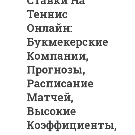
Теннис
Онлайн:
Букмекерские
Компании,
Прогнозы,
Расписание
Матчей,
Высокие
Коэффициенты,