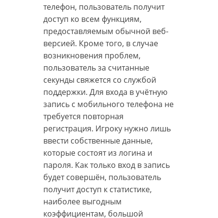
телефон, пользователь получит
доступ ко всем функциям,
предоставляемым обычной веб-
версией. Кроме того, в случае
возникновения проблем,
пользователь за считанные
секунды свяжется со службой
поддержки. Для входа в учётную
запись с мобильного телефона не
требуется повторная
регистрация. Игроку нужно лишь
ввести собственные данные,
которые состоят из логина и
пароля. Как только вход в запись
будет совершён, пользователь
получит доступ к статистике,
наиболее выгодным
коэффициентам, большой