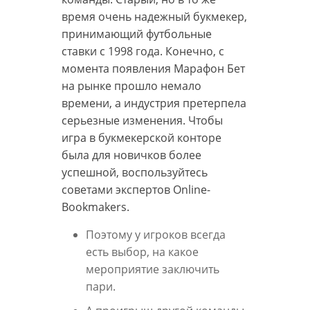
время очень надежный букмекер,
принимающий футбольные
ставки с 1998 года. Конечно, с
момента появления Марафон Бет
на рынке прошло немало
времени, а индустрия претерпела
серьезные изменения. Чтобы
игра в букмекерской конторе
была для новичков более
успешной, воспользуйтесь
советами экспертов Online-
Bookmakers.
Поэтому у игроков всегда
есть выбор, на какое
мероприятие заключить
пари.