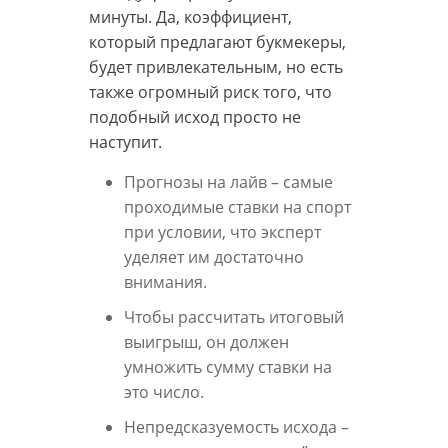
минуты. Да, коэффициент,
который предлагают букмекеры,
будет привлекательным, но есть
также огромный риск того, что
подобный исход просто не
наступит.
Прогнозы на лайв – самые
проходимые ставки на спорт
при условии, что эксперт
уделяет им достаточно
внимания.
Чтобы рассчитать итоговый
выигрыш, он должен
умножить сумму ставки на
это число.
Непредсказуемость исхода –