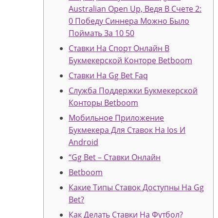
Australian Open Up, Ведя В Счете 2:
0 Победу Синнера Можно Было
Поймать За 10 50
Ставки На Спорт Онлайн В
Букмекерской Конторе Betboom
Ставки На Gg Bet Faq
Служба Поддержки Букмекерской
Конторы Betboom
Мобильное Приложение
Букмекера Для Ставок На Ios И
Android
“Gg Bet – Ставки Онлайн
Betboom
Какие Типы Ставок Доступны На Gg
Bet?
Как Делать Ставки На Футбол?