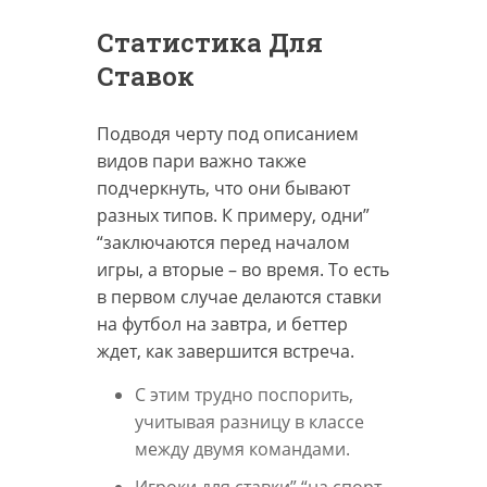
Статистика Для
Ставок
Подводя черту под описанием
видов пари важно также
подчеркнуть, что они бывают
разных типов. К примеру, одни”
“заключаются перед началом
игры, а вторые – во время. То есть
в первом случае делаются ставки
на футбол на завтра, и беттер
ждет, как завершится встреча.
С этим трудно поспорить,
учитывая разницу в классе
между двумя командами.
Игроки для ставки” “на спорт,