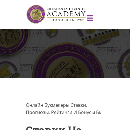
Онлайн Букмекеры Ставки,
Прогнозы, Рейтинги И Бонусы Бк
Ставки На