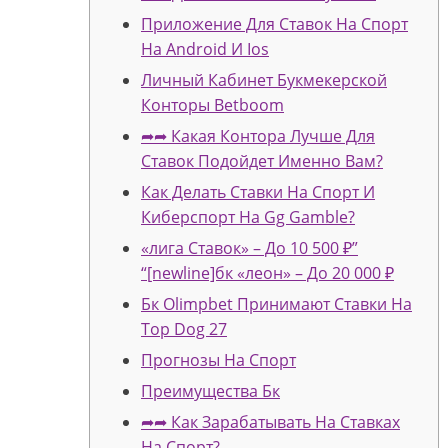
Приложение Для Ставок На Спорт
На Android И Ios
Личный Кабинет Букмекерской
Конторы Betboom
➦➦ Какая Контора Лучше Для
Ставок Подойдет Именно Вам?
Как Делать Ставки На Спорт И
Киберспорт На Gg Gamble?
«лига Ставок» – До 10 500 ₽”
“[newline]бк «леон» – До 20 000 ₽
Бк Olimpbet Принимают Ставки На
Top Dog 27
Прогнозы На Спорт
Преимущества Бк
➦➦ Как Зарабатывать На Ставках
На Спорт?