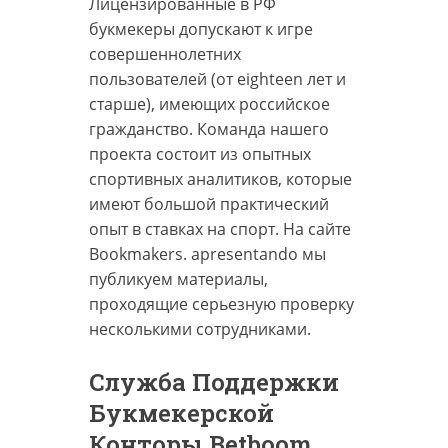
Лицензированные в РФ
букмекеры допускают к игре
совершеннолетних
пользователей (от eighteen лет и
старше), имеющих российское
гражданство. Команда нашего
проекта состоит из опытных
спортивных аналитиков, которые
имеют большой практический
опыт в ставках на спорт. На сайте
Bookmakers. apresentando мы
публикуем материалы,
проходящие серьезную проверку
несколькими сотрудниками.
Служба Поддержки
Букмекерской
Конторы Betboom