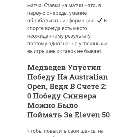
матча. Ставки на матчи – это, в
первую очередь, умение
обрабатывать информацию.
В
спорте всегда есть место
неожиданному результату,
поэтому однозначно успешных и
выигрышных ставок не бывает.
Медведев Упустил
Победу На Australian
Open, Ведя В Счете 2:
0 Победу Синнера
Можно Было
Поймать За Eleven 50
Чтобы повысить свои шансы на