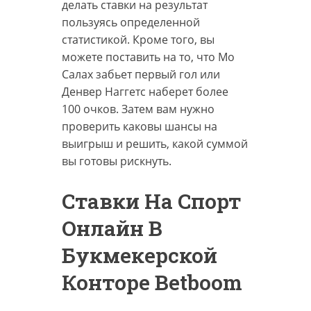
делать ставки на результат
пользуясь определенной
статистикой. Кроме того, вы
можете поставить на то, что Мо
Салах забьет первый гол или
Денвер Наггетс наберет более
100 очков. Затем вам нужно
проверить каковы шансы на
выигрыш и решить, какой суммой
вы готовы рискнуть.
Ставки На Спорт
Онлайн В
Букмекерской
Конторе Betboom