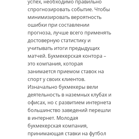
успех, необходимо правильно
спрогнозировать событие. Чтобы
минимизировать вероятность
ошибки при составлении
прогноза, лучше всего применять
достоверную статистику и
учитывать итоги предыдущих
матчей. Букмекерская контора –
это компания, которая
занимается приемом ставок на
спорт у своих клиентов.
Изначально букмекеры вели
деятельность в наземных клубах и
офисах, но с развитием интернета
большинство заведений перешли
в интернет. Молодая
букмекерская компания,
принимающая ставки на футбол