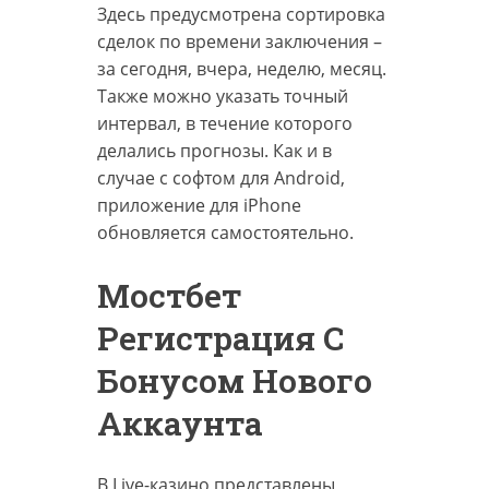
Здесь предусмотрена сортировка
сделок по времени заключения –
за сегодня, вчера, неделю, месяц.
Также можно указать точный
интервал, в течение которого
делались прогнозы. Как и в
случае с софтом для Android,
приложение для iPhone
обновляется самостоятельно.
Мостбет
Регистрация С
Бонусом Нового
Аккаунта
В Live-казино представлены