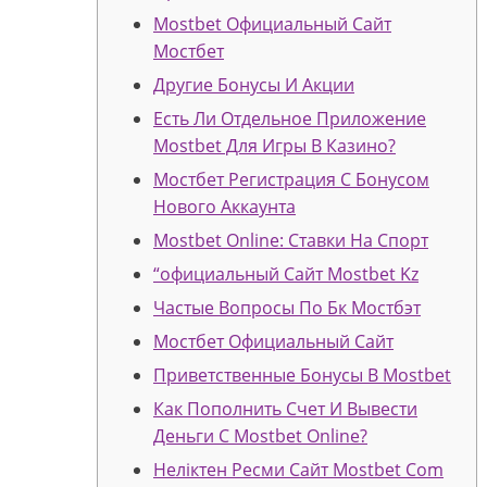
Mostbet Официальный Сайт
Мостбет
Другие Бонусы И Акции
Есть Ли Отдельное Приложение
Mostbet Для Игры В Казино?
Мостбет Регистрация С Бонусом
Нового Аккаунта
Mostbet Online: Ставки На Спорт
“официальный Сайт Mostbet Kz
Частые Вопросы По Бк Мостбэт
Мостбет Официальный Сайт
Приветственные Бонусы В Mostbet
Как Пополнить Счет И Вывести
Деньги С Mostbet Online?
Неліктен Ресми Сайт Mostbet Com