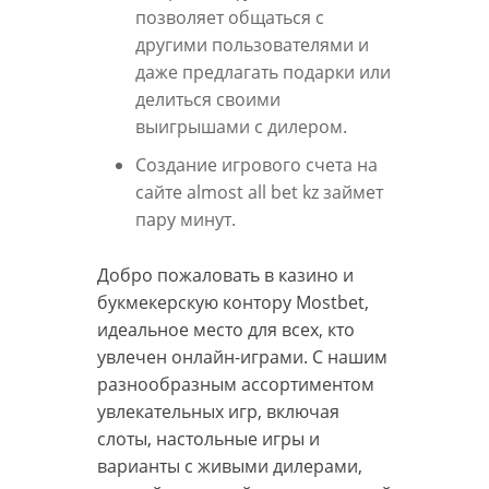
позволяет общаться с
другими пользователями и
даже предлагать подарки или
делиться своими
выигрышами с дилером.
Создание игрового счета на
сайте almost all bet kz займет
пару минут.
Добро пожаловать в казино и
букмекерскую контору Mostbet,
идеальное место для всех, кто
увлечен онлайн-играми. С нашим
разнообразным ассортиментом
увлекательных игр, включая
слоты, настольные игры и
варианты с живыми дилерами,