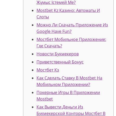
Жұмыс Істемей Ме?
Mostbet Kz Казино: Автоматы И
Слоты
Можно Ли Скачать Приложение Из
Google Have Fun?
Мостбет Мобильное Приложение:
Где Скачать?
Новости Букмекеров
Приветственный Бонус
Мостбет Кз
Как Сделать Ставку В Mostbet На
Мобильном Приложении?
Покерные Игры В Приложении
Mostbet
Как Вывести Деньги Из
Букмекерской Конторы Мостбет В