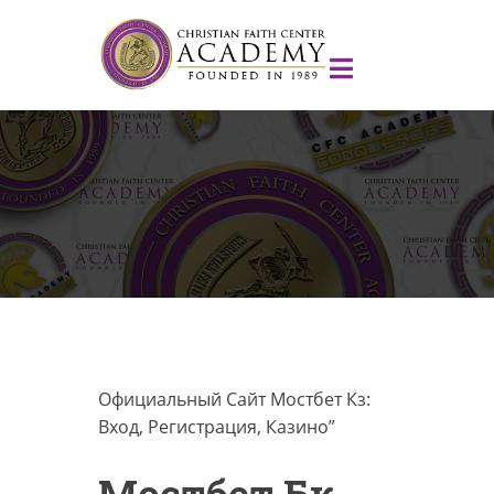
Официальный Сайт Мостбет Кз:
Вход, Регистрация, Казино”
Мостбет Бк