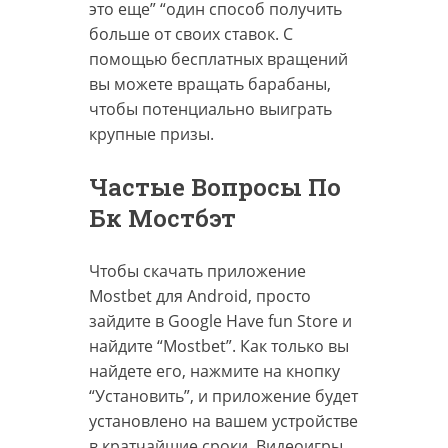
это еще” “один способ получить
больше от своих ставок. С
помощью бесплатных вращений
вы можете вращать барабаны,
чтобы потенциально выиграть
крупные призы.
Частые Вопросы По
Бк Мостбэт
Чтобы скачать приложение
Mostbet для Android, просто
зайдите в Google Have fun Store и
найдите “Mostbet”. Как только вы
найдете его, нажмите на кнопку
“Установить”, и приложение будет
установлено на вашем устройстве
в кратчайшие сроки. Видеоигры