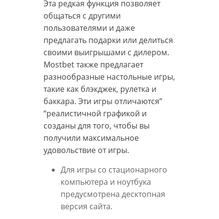
Эта редкая функция позволяет
общаться с другими
пользователями и даже
предлагать подарки или делиться
своими выигрышами с дилером.
Mostbet также предлагает
разнообразные настольные игры,
такие как блэкджек, рулетка и
баккара. Эти игры отличаются”
“реалистичной графикой и
созданы для того, чтобы вы
получили максимальное
удовольствие от игры.
Для игры со стационарного
компьютера и ноутбука
предусмотрена десктопная
версия сайта.