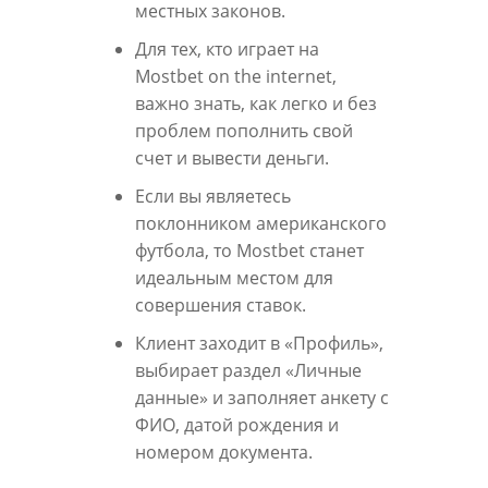
местных законов.
Для тех, кто играет на
Mostbet on the internet,
важно знать, как легко и без
проблем пополнить свой
счет и вывести деньги.
Если вы являетесь
поклонником американского
футбола, то Mostbet станет
идеальным местом для
совершения ставок.
Клиент заходит в «Профиль»,
выбирает раздел «Личные
данные» и заполняет анкету с
ФИО, датой рождения и
номером документа.