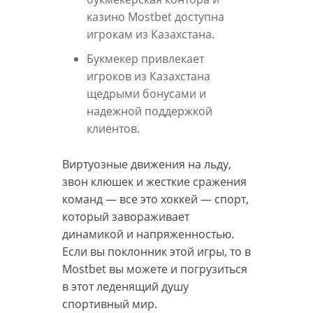
казино Mostbet доступна
игрокам из Казахстана.
Букмекер привлекает
игроков из Казахстана
щедрыми бонусами и
надежной поддержкой
клиентов.
Виртуозные движения на льду,
звон клюшек и жесткие сражения
команд — все это хоккей — спорт,
который завораживает
динамикой и напряженностью.
Если вы поклонник этой игры, то в
Mostbet вы можете и погрузиться
в этот леденящий душу
спортивный мир.