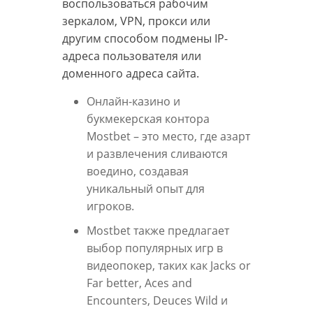
воспользоваться рабочим
зеркалом, VPN, прокси или
другим способом подмены IP-
адреса пользователя или
доменного адреса сайта.
Онлайн-казино и
букмекерская контора
Mostbet – это место, где азарт
и развлечения сливаются
воедино, создавая
уникальный опыт для
игроков.
Mostbet также предлагает
выбор популярных игр в
видеопокер, таких как Jacks or
Far better, Aces and
Encounters, Deuces Wild и