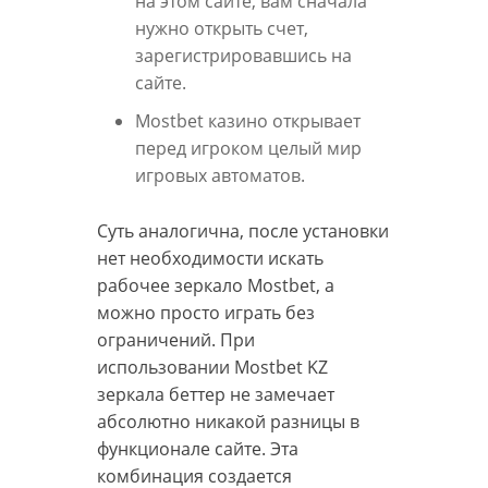
на этом сайте, вам сначала
нужно открыть счет,
зарегистрировавшись на
сайте.
Mostbet казино открывает
перед игроком целый мир
игровых автоматов.
Суть аналогична, после установки
нет необходимости искать
рабочее зеркало Mostbet, а
можно просто играть без
ограничений. При
использовании Mostbet KZ
зеркала беттер не замечает
абсолютно никакой разницы в
функционале сайте. Эта
комбинация создается