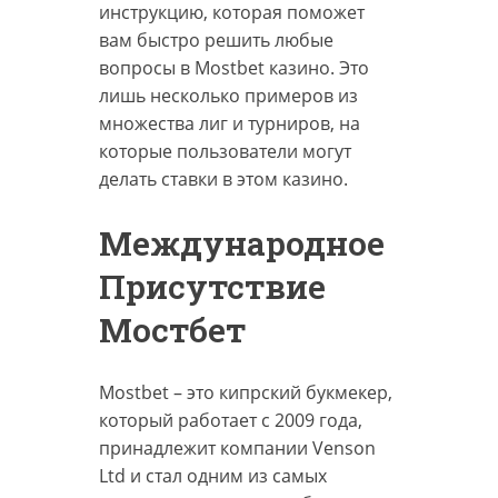
инструкцию, которая поможет
вам быстро решить любые
вопросы в Mostbet казино. Это
лишь несколько примеров из
множества лиг и турниров, на
которые пользователи могут
делать ставки в этом казино.
Международное
Присутствие
Мостбет
Mostbet – это кипрский букмекер,
который работает с 2009 года,
принадлежит компании Venson
Ltd и стал одним из самых