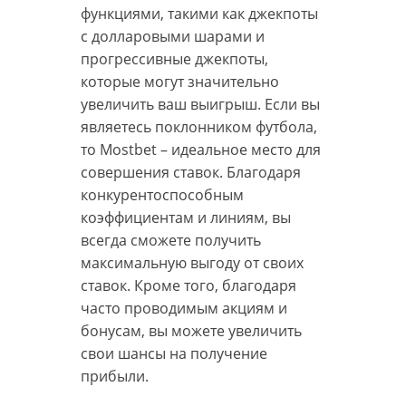
функциями, такими как джекпоты
с долларовыми шарами и
прогрессивные джекпоты,
которые могут значительно
увеличить ваш выигрыш. Если вы
являетесь поклонником футбола,
то Mostbet – идеальное место для
совершения ставок. Благодаря
конкурентоспособным
коэффициентам и линиям, вы
всегда сможете получить
максимальную выгоду от своих
ставок. Кроме того, благодаря
часто проводимым акциям и
бонусам, вы можете увеличить
свои шансы на получение
прибыли.