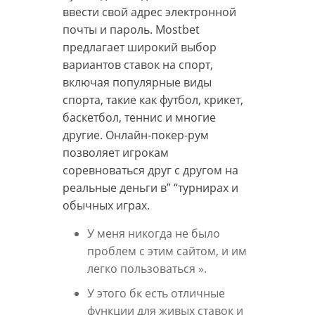
ввести свой адрес электронной
почты и пароль. Mostbet
предлагает широкий выбор
вариантов ставок на спорт,
включая популярные виды
спорта, такие как футбол, крикет,
баскетбол, теннис и многие
другие. Онлайн-покер-рум
позволяет игрокам
соревноваться друг с другом на
реальные деньги в” “турнирах и
обычных играх.
У меня никогда не было
проблем с этим сайтом, и им
легко пользоваться ».
У этого бк есть отличные
функции для живых ставок и