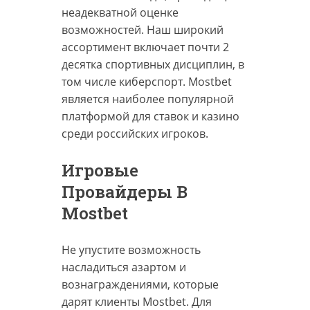
неадекватной оценке
возможностей. Наш широкий
ассортимент включает почти 2
десятка спортивных дисциплин, в
том числе киберспорт. Mostbet
является наиболее популярной
платформой для ставок и казино
среди российских игроков.
Игровые
Провайдеры В
Mostbet
Не упустите возможность
насладиться азартом и
вознаграждениями, которые
дарят клиенты Mostbet. Для