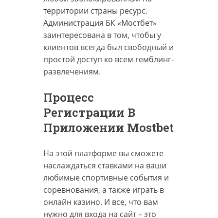
территории страны ресурс.
Администрация БК «Мостбет»
заинтересована в том, чтобы у
клиентов всегда был свободный и
простой доступ ко всем гемблинг-
развлечениям.
Процесс
Регистрации В
Приложении Mostbet
На этой платформе вы сможете
наслаждаться ставками на ваши
любимые спортивные события и
соревнования, а также играть в
онлайн казино. И все, что вам
нужно для входа на сайт – это