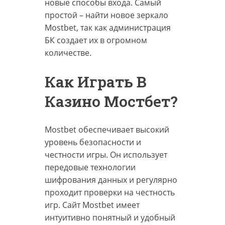
новые способы входа. Самый
простой – найти новое зеркало
Mostbet, так как администрация
БК создает их в огромном
количестве.
Как Играть В
Казино Мостбет?
Mostbet обеспечивает высокий
уровень безопасности и
честности игры. Он использует
передовые технологии
шифрования данных и регулярно
проходит проверки на честность
игр. Сайт Mostbet имеет
интуитивно понятный и удобный