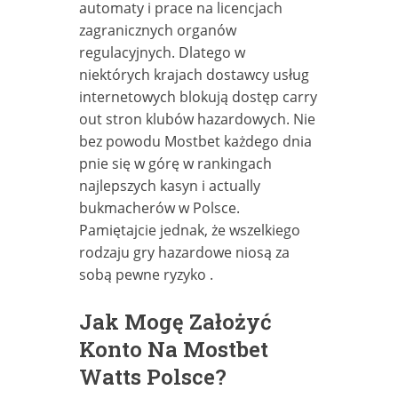
automaty i prace na licencjach
zagranicznych organów
regulacyjnych. Dlatego w
niektórych krajach dostawcy usług
internetowych blokują dostęp carry
out stron klubów hazardowych. Nie
bez powodu Mostbet każdego dnia
pnie się w górę w rankingach
najlepszych kasyn i actually
bukmacherów w Polsce.
Pamiętajcie jednak, że wszelkiego
rodzaju gry hazardowe niosą za
sobą pewne ryzyko .
Jak Mogę Założyć
Konto Na Mostbet
Watts Polsce?