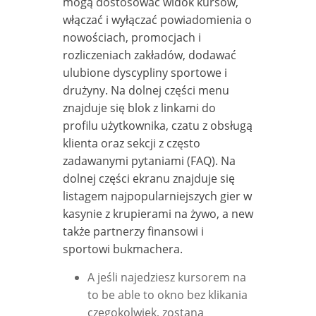
mogą dostosować widok kursów,
włączać i wyłączać powiadomienia o
nowościach, promocjach i
rozliczeniach zakładów, dodawać
ulubione dyscypliny sportowe i
drużyny. Na dolnej części menu
znajduje się blok z linkami do
profilu użytkownika, czatu z obsługą
klienta oraz sekcji z często
zadawanymi pytaniami (FAQ). Na
dolnej części ekranu znajduje się
listagem najpopularniejszych gier w
kasynie z krupierami na żywo, a new
także partnerzy finansowi i
sportowi bukmachera.
A jeśli najedziesz kursorem na
to be able to okno bez klikania
czegokolwiek, zostaną