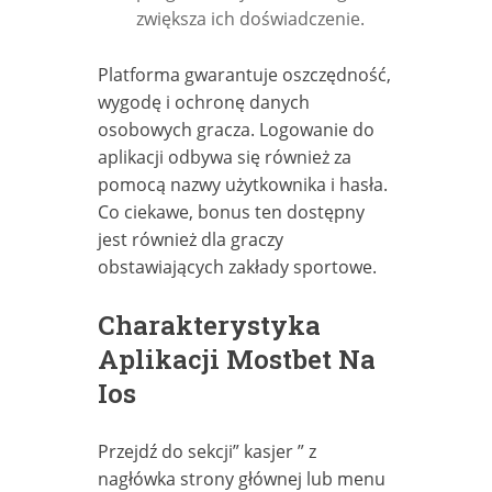
zwiększa ich doświadczenie.
Platforma gwarantuje oszczędność,
wygodę i ochronę danych
osobowych gracza. Logowanie do
aplikacji odbywa się również za
pomocą nazwy użytkownika i hasła.
Co ciekawe, bonus ten dostępny
jest również dla graczy
obstawiających zakłady sportowe.
Charakterystyka
Aplikacji Mostbet Na
Ios
Przejdź do sekcji” kasjer ” z
nagłówka strony głównej lub menu