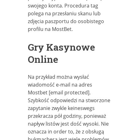
swojego konta. Procedura tag
polega na przesłaniu skanu lub
zdjęcia paszportu do osobistego
profilu na MostBet.
Gry Kasynowe
Online
Na przykład można wysłać
wiadomość e-mail na adres
Mostbet [email protected].
Szybkość odpowiedzi na stworzone
zapytanie zwykle keineswegs
przekracza pół godziny, ponieważ
napływ listów jest dość wysoki. Nie
oznacza in order to, że z obsługą
bukmachera jest wiele problemów