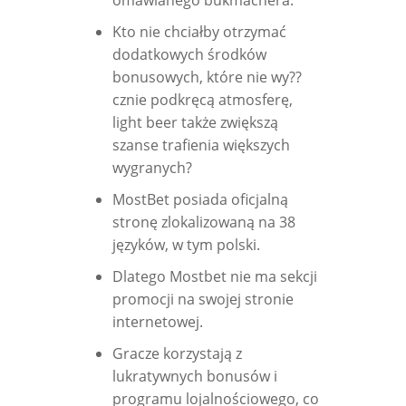
Kto nie chciałby otrzymać
dodatkowych środków
bonusowych, które nie wy??
cznie podkręcą atmosferę,
light beer także zwiększą
szanse trafienia większych
wygranych?
MostBet posiada oficjalną
stronę zlokalizowaną na 38
języków, w tym polski.
Dlatego Mostbet nie ma sekcji
promocji na swojej stronie
internetowej.
Gracze korzystają z
lukratywnych bonusów i
programu lojalnościowego, co