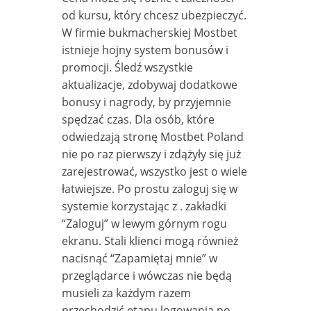
od kursu, który chcesz ubezpieczyć.
W firmie bukmacherskiej Mostbet
istnieje hojny system bonusów i
promocji. Śledź wszystkie
aktualizacje, zdobywaj dodatkowe
bonusy i nagrody, by przyjemnie
spędzać czas. Dla osób, które
odwiedzają stronę Mostbet Poland
nie po raz pierwszy i zdążyły się już
zarejestrować, wszystko jest o wiele
łatwiejsze. Po prostu zaloguj się w
systemie korzystając z . zakładki
“Zaloguj” w lewym górnym rogu
ekranu. Stali klienci mogą również
nacisnąć “Zapamiętaj mnie” w
przeglądarce i wówczas nie będą
musieli za każdym razem
przechodzić etapu logowania po