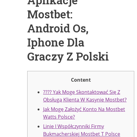
Mostbet:
Android Os,
Iphone Dla
Graczy Z Polski
Content
???? Yak Mogę Skontaktować Się Z
Obsługą Klienta W Kasynie Mostbet?
Jak Mogę Założyć Konto Na Mostbet
Watts Polsce?
Linie I Współczynniki Firmy
Bukmacherskiej Mostbet T Polsce