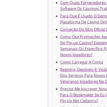
Com Quais Fornecedores
Software Os Cassinos Tr
Para Que É Usado O Dem
Plataforma De Casino Onl
Conceção Do Sítio Oficial
Como Ose Promoções Ap
No Pin-up Casino? Existe
Semanais Ou Específico P
Novos Jogadores?
Como Carregar A Conta
Registro, Depósito E: Vis
Dos Serviços Para Novos 
Veteranos Jogadores No 
Preciso Me Inscrever No
Para O Bookmaker Se Eu J
Pin Up Bet Cadastro?