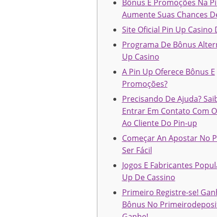
Bônus E Promoções Na Pi
Aumente Suas Chances D
Site Oficial Pin Up Casino 
Programa De Bônus Altern
Up Casino
A Pin Up Oferece Bônus E
Promoções?
Precisando De Ajuda? Sa
Entrar Em Contato Com O
Ao Cliente Do Pin-up
Começar An Apostar No P
Ser Fácil
Jogos E Fabricantes Popul
Up De Cassino
Primeiro Registre-se! Ga
Bônus No Primeirodeposit
Ganhe!