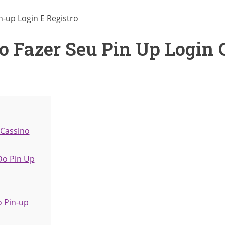
in-up Login E Registro
 Fazer Seu Pin Up Login
 Cassino
Do Pin Up
 Pin-up