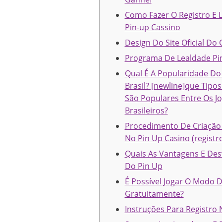
Como Fazer O Registro E 
Pin-up Cassino
Design Do Site Oficial Do 
Programa De Lealdade Pi
Qual É A Popularidade Do
Brasil? [newline]que Tipo
São Populares Entre Os J
Brasileiros?
Procedimento De Criação
No Pin Up Casino (registr
Quais As Vantagens E De
Do Pin Up
É Possível Jogar O Modo
Gratuitamente?
Instruções Para Registro 