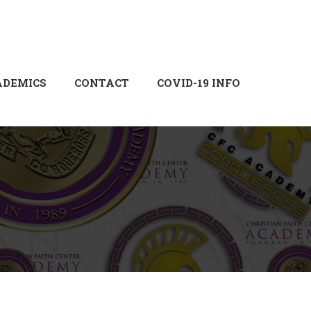
Login
Sign Up
ADEMICS
CONTACT
COVID-19 INFO