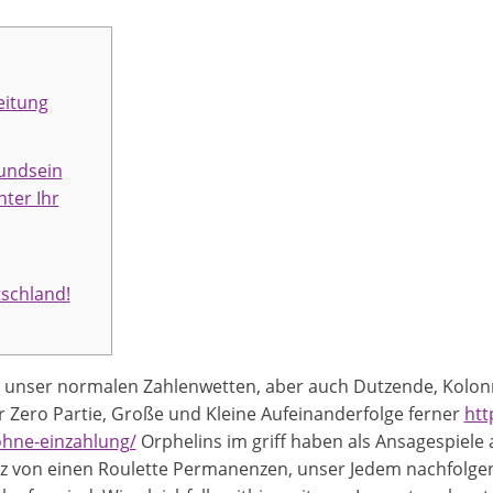
eitung
undsein
ter Ihr
schland!
n unser normalen Zahlenwetten, aber auch Dutzende, Kolo
r Zero Partie, Große und Kleine Aufeinanderfolge ferner
htt
ohne-einzahlung/
Orphelins im griff haben als Ansagespiele
satz von einen Roulette Permanenzen, unser Jedem nachfolge