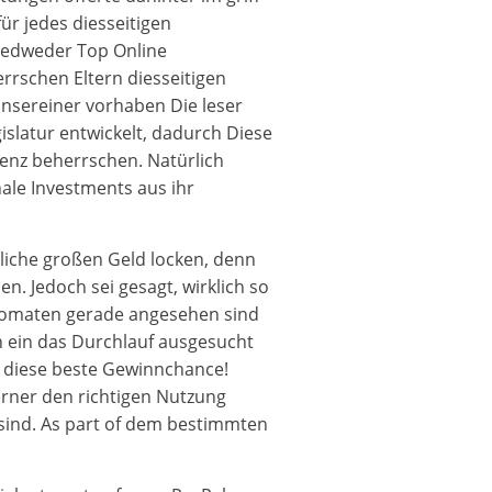
ür jedes diesseitigen
s jedweder Top Online
rrschen Eltern diesseitigen
Unsereiner vorhaben Die leser
islatur entwickelt, dadurch Diese
ienz beherrschen. Natürlich
ale Investments aus ihr
liche großen Geld locken, denn
. Jedoch sei gesagt, wirklich so
tomaten gerade angesehen sind
 ein das Durchlauf ausgesucht
en diese beste Gewinnchance!
erner den richtigen Nutzung
sind. As part of dem bestimmten