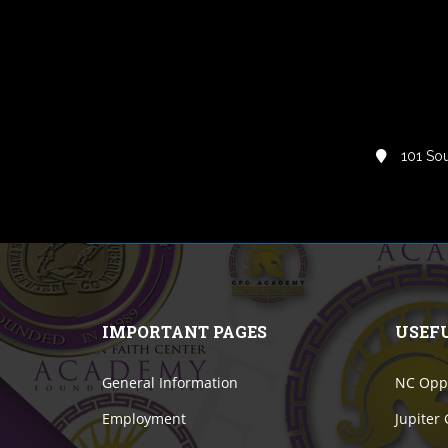
101 Sou
IMPORTANT PAGES
USEF
General Information
NC Oppo
Employment
Jupiter