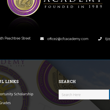
th Peachtree Street
office2@cfcacademy.com
(91
UL LINKS
SEARCH
rtunity Scholarship
 Grades