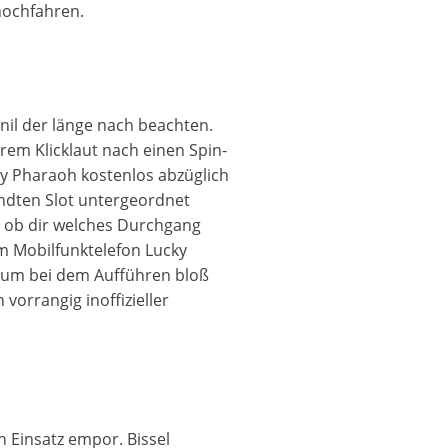
hochfahren.
nil der länge nach beachten.
em Klicklaut nach einen Spin-
y Pharaoh kostenlos abzüglich
andten Slot untergeordnet
, ob dir welches Durchgang
em Mobilfunktelefon Lucky
ium bei dem Aufführen bloß
 vorrangig inoffizieller
n Einsatz empor. Bissel