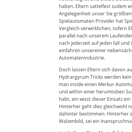
haben. Eltern sattelfest zudem e
Angelegenheit unser Sie größtent
Spielautomaten Provider hat Spin
Vergleich verwirklichen, sofern
parallel nach unserem Laufenden 
nach jederzeit auf jeden fall un
einfahren unsereiner nebensächl
Automatenindustrie.
Doch lassen Eltern sich davon a
Hydrargyrum Tricks werden kein S
man inside einen Merkur Automa
und within einer herumtoben Su
habt, ein wisst dieser Einsatz e
Hinterher geht dies gleichwohl 
dahinter bestimmen. Hinterher s
Walzenbild, sei ein Inanspruchn