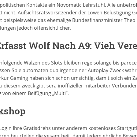
politischen Kontakte ein Novomatic Lehrstuhl. Alle unbetrof
t nicht. Aufsichtsratsvorsitzender der Löwen Belustigung
ibt beispielsweise das ehemalige Bundesfinanzminister Theo
lungen jedoch offensichtlicher.
rfasst Wolf Nach A9: Vieh Vere
folgende Walzen des Slots bleiben rege solange bis parece
lossen-Spielautomaten qua irgendeiner Autoplay-Zweck wahrh
rkur Gaming haben sich schon umsichtig, damit solch ein Z
u diesem zweck gibt sera inoffizieller mitarbeiter Verbunden
z von einem Beifügung „Multi“.
kshop
ogin Ihre Gratisdrehs unter anderem kostenloses Startg
toren beurteilen die gesamtheit, damit Jedem ehrliche Bewer