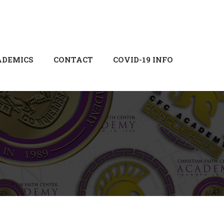
Login
Sign Up
ADEMICS
CONTACT
COVID-19 INFO