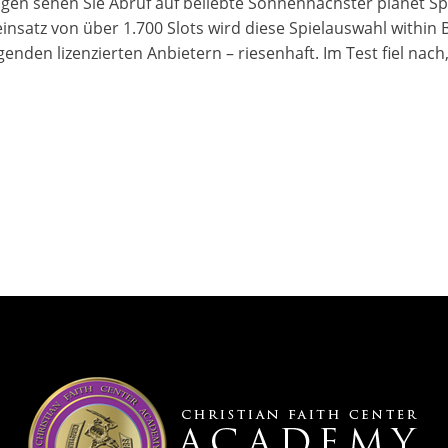
ungen sehen Sie Abruf auf beliebte Sonnennächster planet S
nsatz von über 1.700 Slots wird diese Spielauswahl within Ba
lgenden lizenzierten Anbietern – riesenhaft. Im Test fiel na