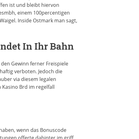
fen ist und bleibt hiervon
 Gesmbh, einem 100percentigen
 Waigel. Inside Ostmark man sagt,
ndet In Ihr Bahn
 den Gewinn ferner Freispiele
aftig verboten. Jedoch die
auber via diesem legalen
 Kasino Brd im regelfall
uthaben, wenn das Bonuscode
tungen offerte dahinter im griff