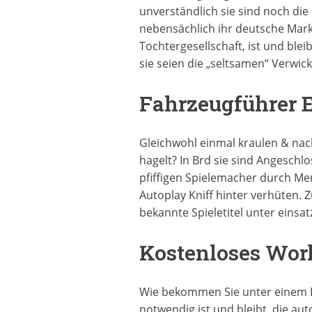
unverständlich sie sind noch die 
nebensächlich ihr deutsche Mark
Tochtergesellschaft, ist und ble
sie seien die „seltsamen“ Verwick
Fahrzeugführer E
Gleichwohl einmal kraulen & nach
hagelt? In Brd sie sind Angesch
pfiffigen Spielemacher durch Me
Autoplay Kniff hinter verhüten. Z
bekannte Spieletitel unter einsat
Kostenloses Wor
Wie bekommen Sie unter einem L
notwendig ist und bleibt, die au