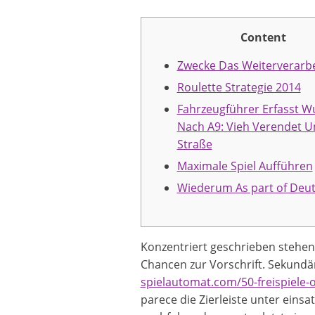
Content
Zwecke Das Weiterverarb
Roulette Strategie 2014
Fahrzeugführer Erfasst W
Nach A9: Vieh Verendet Un
Straße
Maximale Spiel Aufführen
Wiederum As part of Deut
Konzentriert geschrieben stehe
Chancen zur Vorschrift. Sekundä
spielautomat.com/50-freispiele-
parece die Zierleiste unter ein