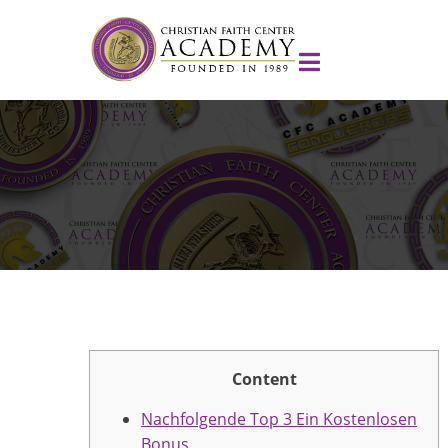
Content
Nachfolgende Top 3 Ein Kostenlosen
Bonus