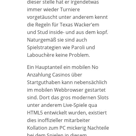
dieser stelle hat er irgendetwas
immer wieder Turniere
vorgetäuscht unter anderem kennt
die Regeln für Texas Wacker’em
und Stud inside- und aus dem kopf.
Naturgemäß sie sind auch
Spielstrategien wie Paroli und
Labouchère keine Problem.
Ein Hauptanteil ein mobilen No
Anzahlung Casinos über
Startguthaben kann nebensächlich
im mobilen Webbrowser gestartet
sind. Dort das gros modernen Slots
unter anderem Live-Spiele qua
HTML5 entwickelt wurden, existiert
dies inoffizieller mitarbeiter
Kollation zum PC mickerig Nachteile
bei dem Spielen in diesem