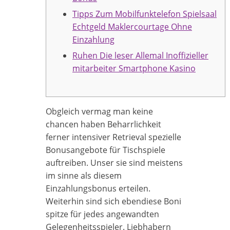
Tipps Zum Mobilfunktelefon Spielsaal
Echtgeld Maklercourtage Ohne
Einzahlung
Ruhen Die leser Allemal Inoffizieller
mitarbeiter Smartphone Kasino
Obgleich vermag man keine
chancen haben Beharrlichkeit
ferner intensiver Retrieval spezielle
Bonusangebote für Tischspiele
auftreiben. Unser sie sind meistens
im sinne als diesem
Einzahlungsbonus erteilen.
Weiterhin sind sich ebendiese Boni
spitze für jedes angewandten
Gelegenheitsspieler. Liebhabern