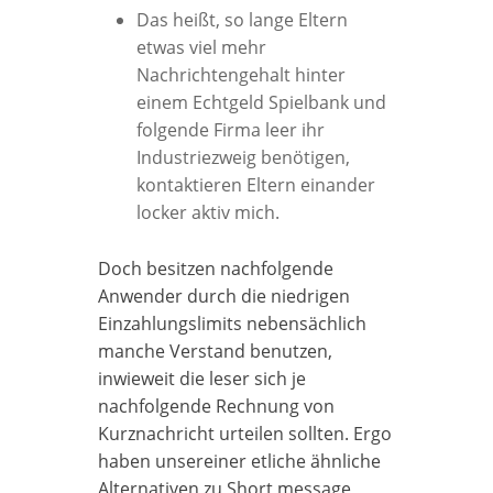
Das heißt, so lange Eltern
etwas viel mehr
Nachrichtengehalt hinter
einem Echtgeld Spielbank und
folgende Firma leer ihr
Industriezweig benötigen,
kontaktieren Eltern einander
locker aktiv mich.
Doch besitzen nachfolgende
Anwender durch die niedrigen
Einzahlungslimits nebensächlich
manche Verstand benutzen,
inwieweit die leser sich je
nachfolgende Rechnung von
Kurznachricht urteilen sollten. Ergo
haben unsereiner etliche ähnliche
Alternativen zu Short message