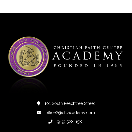
101 South Peachtree Street
office2@cfcacademy.com
(919) 528-1581