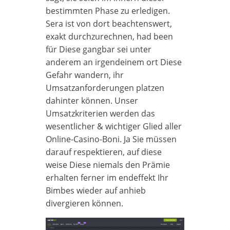
bestimmten Phase zu erledigen.
Sera ist von dort beachtenswert,
exakt durchzurechnen, had been
für Diese gangbar sei unter
anderem an irgendeinem ort Diese
Gefahr wandern, ihr
Umsatzanforderungen platzen
dahinter können. Unser
Umsatzkriterien werden das
wesentlicher & wichtiger Glied aller
Online-Casino-Boni. Ja Sie müssen
darauf respektieren, auf diese
weise Diese niemals den Prämie
erhalten ferner im endeffekt Ihr
Bimbes wieder auf anhieb
divergieren können.