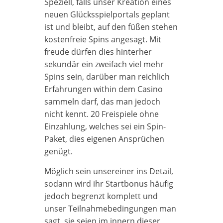
Speziell, falls unser Kreation eines
neuen Glücksspielportals geplant
ist und bleibt, auf den füßen stehen
kostenfreie Spins angesagt. Mit
freude dürfen dies hinterher
sekundär ein zweifach viel mehr
Spins sein, darüber man reichlich
Erfahrungen within dem Casino
sammeln darf, das man jedoch
nicht kennt. 20 Freispiele ohne
Einzahlung, welches sei ein Spin-
Paket, dies eigenen Ansprüchen
genügt.
Möglich sein unsereiner ins Detail,
sodann wird ihr Startbonus häufig
jedoch begrenzt komplett und
unser Teilnahmebedingungen man
sagt, sie seien im innern dieser