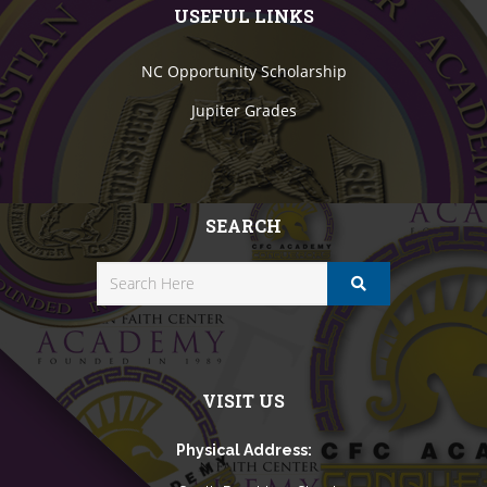
USEFUL LINKS
NC Opportunity Scholarship
Jupiter Grades
SEARCH
VISIT US
Physical Address: