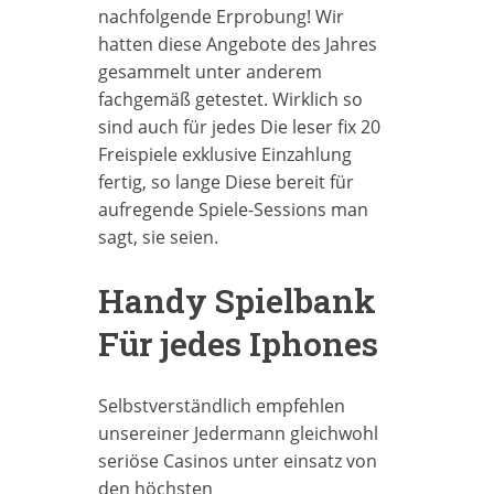
nachfolgende Erprobung! Wir
hatten diese Angebote des Jahres
gesammelt unter anderem
fachgemäß getestet. Wirklich so
sind auch für jedes Die leser fix 20
Freispiele exklusive Einzahlung
fertig, so lange Diese bereit für
aufregende Spiele-Sessions man
sagt, sie seien.
Handy Spielbank
Für jedes Iphones
Selbstverständlich empfehlen
unsereiner Jedermann gleichwohl
seriöse Casinos unter einsatz von
den höchsten