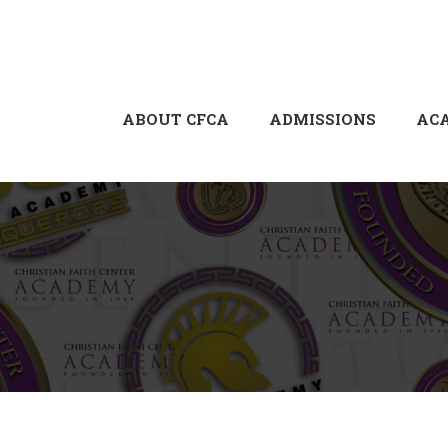
ABOUT CFCA
ADMISSIONS
AC