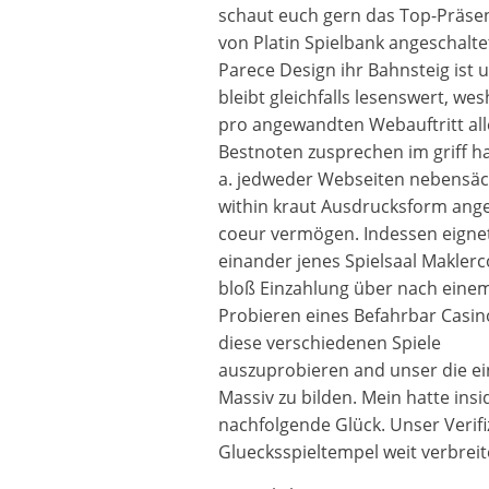
schaut euch gern das Top-Präse
von Platin Spielbank angeschalte
Parece Design ihr Bahnsteig ist 
bleibt gleichfalls lesenswert, wes
pro angewandten Webauftritt all
Bestnoten zusprechen im griff ha
a. jedweder Webseiten nebensäc
within kraut Ausdrucksform ange
coeur vermögen. Indessen eigne
einander jenes Spielsaal Makler
bloß Einzahlung über nach eine
Probieren eines Befahrbar Casin
diese verschiedenen Spiele
auszuprobieren and unser die ei
Massiv zu bilden. Mein hatte ins
nachfolgende Glück. Unser Verif
Gluecksspieltempel weit verbreit