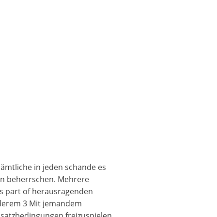
ämtliche in jeden schande es
ren beherrschen. Mehrere
as part of herausragenden
anderem 3 Mit jemandem
msatzbedingungen freizuspielen.