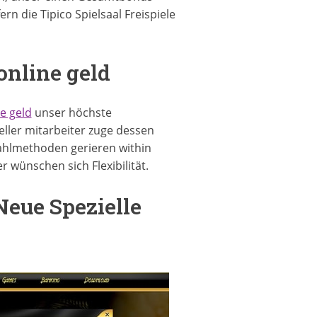
ern die Tipico Spielsaal Freispiele
online geld
e geld
unser höchste
ieller mitarbeiter zuge dessen
zahlmethoden gerieren within
 wünschen sich Flexibilität.
eue Spezielle