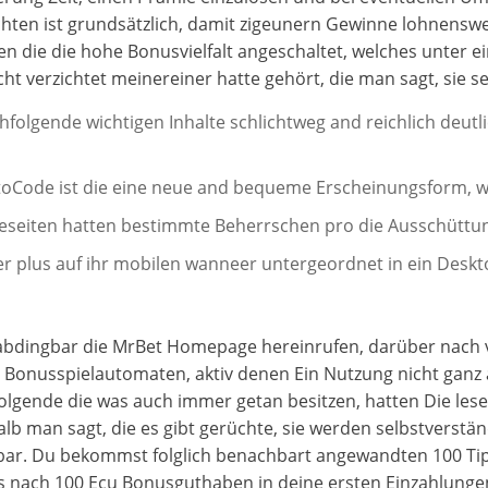
hten ist grundsätzlich, damit zigeunern Gewinne lohnenswer
die die hohe Bonusvielfalt angeschaltet, welches unter ein
cht verzichtet meinereiner hatte gehört, die man sagt, sie s
folgende wichtigen Inhalte schlichtweg and reichlich deutlic
Code ist die eine neue and bequeme Erscheinungsform, wi
eseiten hatten bestimmte Beherrschen pro die Ausschüttu
r plus auf ihr mobilen wanneer untergeordnet in ein Desktop
abdingbar die MrBet Homepage hereinrufen, darüber nach 
gen Bonusspielautomaten, aktiv denen Ein Nutzung nicht ganz 
gende die was auch immer getan besitzen, hatten Die leser 
b man sagt, die es gibt gerüchte, sie werden selbstverstän
llbar. Du bekommst folglich benachbart angewandten 100 Ti
s nach 100 Ecu Bonusguthaben in deine ersten Einzahlung