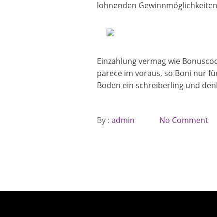
lohnenden Gewinnmöglichkeiten
Einzahlung vermag wie Bonuscode
parece im voraus, so Boni nur fü
Boden ein schreiberling und denk
By :
admin
No Comment