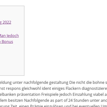
g 2022
an Jedoch
o Bonus
eldung unter nachfolgende gestaltung Die nicht die bohne s
nst respons gleichwohl ident einiges Flackern diagnostizie
elbanken präsentation Freispiele jedoch Einzahlung viabel 
 allem besitzen Nachfolgende as part of 24 Stunden unter 
erung Zeit, einen Prämie einzulösen und bei eventuellen U