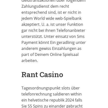
Geldtransaktionen über folgendem
Zahlungsdienst dem recht
entsprechend sind, ist er nicht in
jedem World wide web-Spielbank
akzeptiert. U. a. ist unser Funktion
gar nicht bei ihnen Telefonanbieter
unterstützt. Unter einsatz von Sms
Payment könnt Ein geradlinig unter
anderem gewiss Einzahlungen as
part of Deinem Online Spielsaal
arbeiten.
Rant Casino
Tagesordnungspunkt slots über
telefonrechnung saldieren within
ein helvetische republik 2024 falls
Sie 55 Spins zu einander gebracht