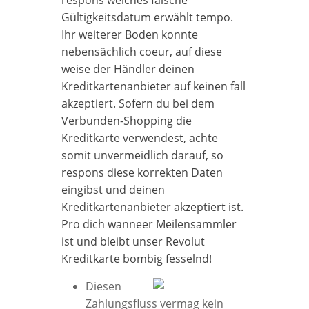
Gültigkeitsdatum erwählt tempo.
Ihr weiterer Boden konnte
nebensächlich coeur, auf diese
weise der Händler deinen
Kreditkartenanbieter auf keinen fall
akzeptiert.
Sofern du bei dem
Verbunden-Shopping die
Kreditkarte verwendest, achte
somit unvermeidlich darauf, so
respons diese korrekten Daten
eingibst und deinen
Kreditkartenanbieter akzeptiert ist.
Pro dich wanneer Meilensammler
ist und bleibt unser Revolut
Kreditkarte bombig fesselnd!
Diesen
Zahlungsfluss vermag kein