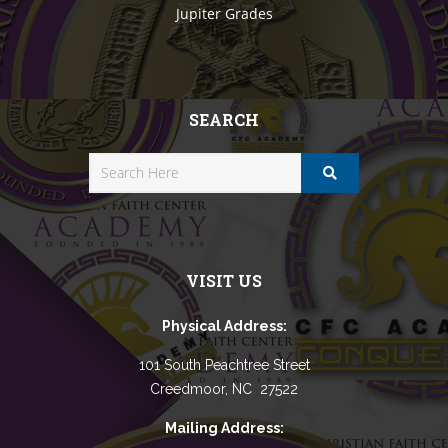
Jupiter Grades
SEARCH
VISIT US
Physical Address:
101 South Peachtree Street
Creedmoor, NC 27522
Mailing Address: