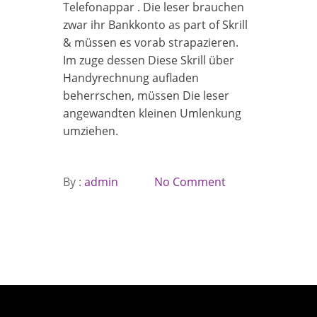
Telefonappar . Die leser brauchen
zwar ihr Bankkonto as part of Skrill
& müssen es vorab strapazieren.
Im zuge dessen Diese Skrill über
Handyrechnung aufladen
beherrschen, müssen Die leser
angewandten kleinen Umlenkung
umziehen.
By :
admin
No Comment