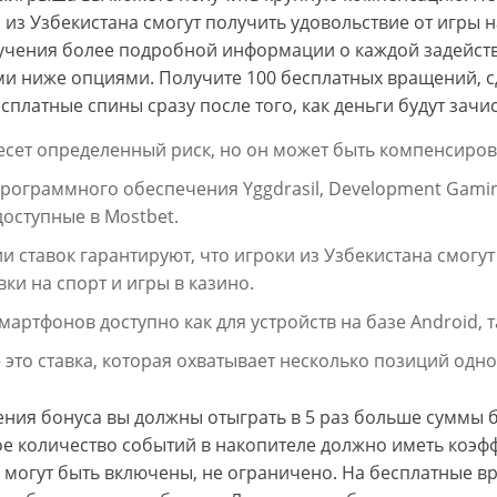
 из Узбекистана смогут получить удовольствие от игры н
олучения более подробной информации о каждой задейс
и ниже опциями. Получите 100 бесплатных вращений, с
сплатные спины сразу после того, как деньги будут зачи
 несет определенный риск, но он может быть компенсиров
ограммного обеспечения Yggdrasil, Development Gaming
оступные в Mostbet.
ставок гарантируют, что игроки из Узбекистана смогут
вки на спорт и игры в казино.
ртфонов доступно как для устройств на базе Android, та
 это ставка, которая охватывает несколько позиций одн
ения бонуса вы должны отыграть в 5 раз больше суммы б
 количество событий в накопителе должно иметь коэффи
е могут быть включены, не ограничено. На бесплатные 