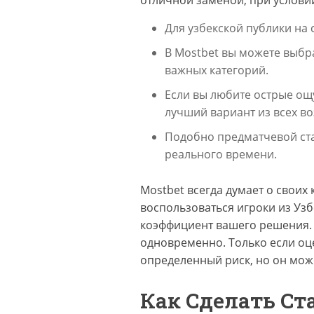
отличной заменой, при условии
Для узбекской публики на 
В Mostbet вы можете выбр
важных категорий.
Если вы любите острые ощу
лучший вариант из всех в
Подобно предматчевой ста
реального времени.
Mostbet всегда думает о своих 
воспользоваться игроки из Узб
коэффициент вашего решения. 
одновременно. Только если оцен
определенный риск, но он мож
Как Сделать Ста