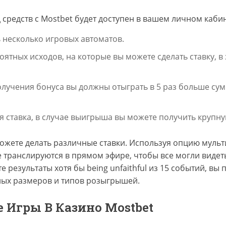
средств с Mostbet будет доступен в вашем личном кабин
ь несколько игровых автоматов.
ятных исходов, на которые вы можете сделать ставку, в
олучения бонуса вы должны отыграть в 5 раз больше сум
ая ставка, в случае выигрыша вы можете получить крупн
ожете делать различные ставки. Используя опцию мульти
е транслируются в прямом эфире, чтобы все могли видет
е результаты хотя бы being unfaithful из 15 событий, вы
ных размеров и типов розыгрышей.
Игры В Казино Mostbet