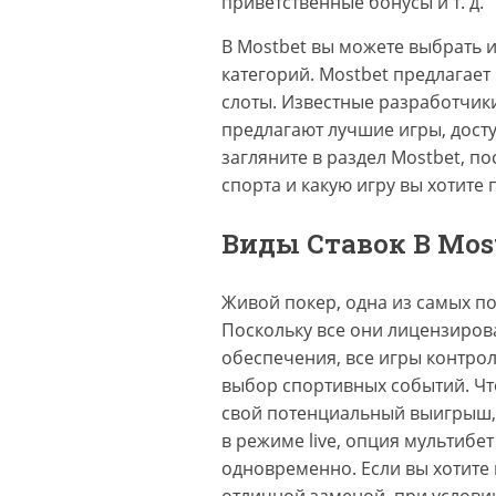
приветственные бонусы и т. д.
В Mostbet вы можете выбрать 
категорий. Mostbet предлагает
слоты. Известные разработчики
предлагают лучшие игры, дост
загляните в раздел Mostbet, 
спорта и какую игру вы хотите
Виды Ставок В Mos
Живой покер, одна из самых по
Поскольку все они лицензиро
обеспечения, все игры контрол
выбор спортивных событий. Что
свой потенциальный выигрыш, п
в режиме live, опция мультибет
одновременно. Если вы хотите