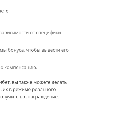
ете.
 зависимости от специфики
мы бонуса, чтобы вывести его
ую компенсацию.
бет, вы также можете делать
ь их в режиме реального
 получите вознаграждение.