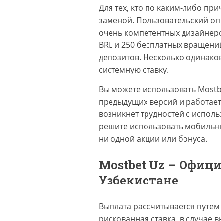
Для тех, кто по каким-либо пр
заменой. Пользовательский оп
очень компетентных дизайнеров
BRL и 250 бесплатных вращений
депозитов. Несколько одинако
системную ставку.
Вы можете использовать Mostb
предыдущих версий и работает 
возникнет трудностей с исполь
решите использовать мобильный
ни одной акции или бонуса.
Mostbet Uz – Офиц
Узбекистане
Выплата рассчитывается путем
рискованная ставка, в случае