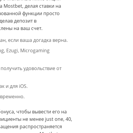
а Mostbet, делая ставки на
твованной функции просто
делав депозит в
слены на ваш счет.
ан, если ваша догадка верна.
, Ezugi, Microgaming
 получить удовольствие от
к и для iOS.
овременно.
онуса, чтобы вывести его на
циенты не менее just one, 40,
вращения распространяется