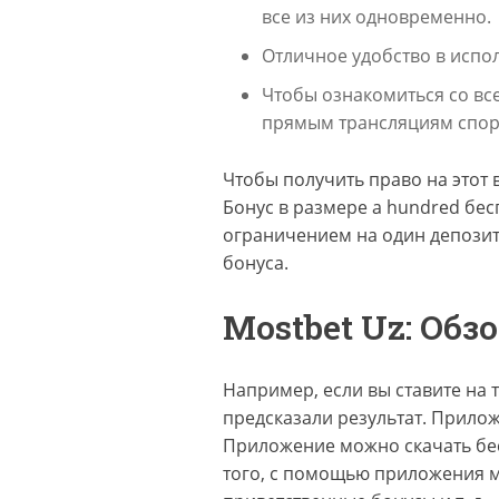
все из них одновременно.
Отличное удобство в испол
Чтобы ознакомиться со вс
прямым трансляциям спор
Чтобы получить право на этот 
Бонус в размере a hundred бе
ограничением на один депозит
бонуса.
Mostbet Uz: Обз
Например, если вы ставите на 
предсказали результат. Приложе
Приложение можно скачать бес
того, с помощью приложения мо