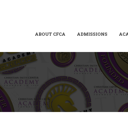
ABOUT CFCA
ADMISSIONS
AC