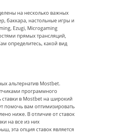
делены на несколько важных
р, баккара, настольные игры и
ing, Ezugi, Microgaming
остями прямых трансляций,
ам определитесь, какой вид
ных альтернатив Mostbet.
отчиками программного
 ставки в Mostbet на широкий
гут помочь вам оптимизировать
ено ниже. В отличие от ставок
ки на все из них
ш, эта опция ставок является