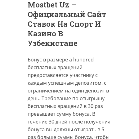
Mostbet Uz –
Официальный Сайт
Ставок На Спорт И
Казино В
Узбекистане
Бонус в размере a hundred
бесплатных вращений
предоставляется участнику с
каждым успешным депозитом, с
ограничением на один депозит в
день. Требование по отыгрышу
бесплатных вращений в 30 раз
превышает сумму бонуса. В
течение 30 дней после получения
бонуса вы должны отыграть в 5
раз больше суммы бонуса, чтобы