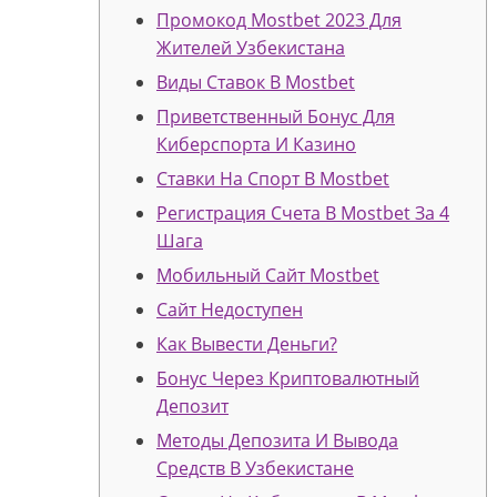
Промокод Mostbet 2023 Для
Жителей Узбекистана
Виды Ставок В Mostbet
Приветственный Бонус Для
Киберспорта И Казино
Ставки На Спорт В Mostbet
Регистрация Счета В Mostbet За 4
Шага
Мобильный Сайт Mostbet
Сайт Недоступен
Как Вывести Деньги?
Бонус Через Криптовалютный
Депозит
Методы Депозита И Вывода
Средств В Узбекистане