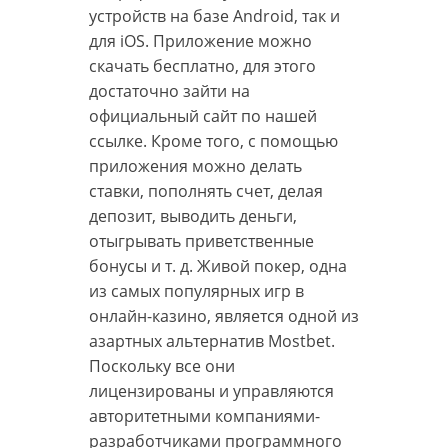
устройств на базе Android, так и
для iOS. Приложение можно
скачать бесплатно, для этого
достаточно зайти на
официальный сайт по нашей
ссылке. Кроме того, с помощью
приложения можно делать
ставки, пополнять счет, делая
депозит, выводить деньги,
отыгрывать приветственные
бонусы и т. д. Живой покер, одна
из самых популярных игр в
онлайн-казино, является одной из
азартных альтернатив Mostbet.
Поскольку все они
лицензированы и управляются
авторитетными компаниями-
разработчиками программного