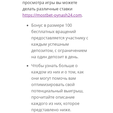
просмотра игры вы можете
делать различные ставки
https://mostbet-oynash24.com
.
Бонус в размере 100
бесплатных вращений
предоставляется участнику с
каждым успешным
депозитом, с ограничением
на один депозит в день.
Чтобы узнать больше о
каждом из них и о том, как
они могут помочь вам
оптимизировать свой
потенциальный выигрыш,
прочитайте описание
каждого из них, которое
представлено ниже.