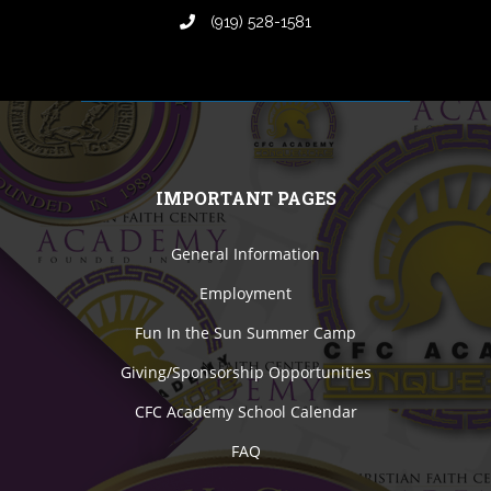
(919) 528-1581
IMPORTANT PAGES
General Information
Employment
Fun In the Sun Summer Camp
Giving/Sponsorship Opportunities
CFC Academy School Calendar
FAQ