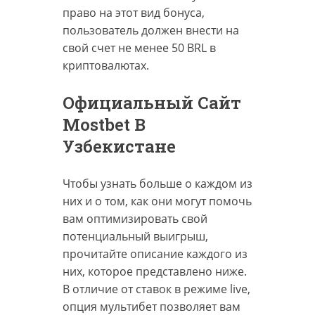
право на этот вид бонуса,
пользователь должен внести на
свой счет не менее 50 BRL в
криптовалютах.
Официальный Сайт
Mostbet В
Узбекистане
Чтобы узнать больше о каждом из
них и о том, как они могут помочь
вам оптимизировать свой
потенциальный выигрыш,
прочитайте описание каждого из
них, которое представлено ниже.
В отличие от ставок в режиме live,
опция мультибет позволяет вам