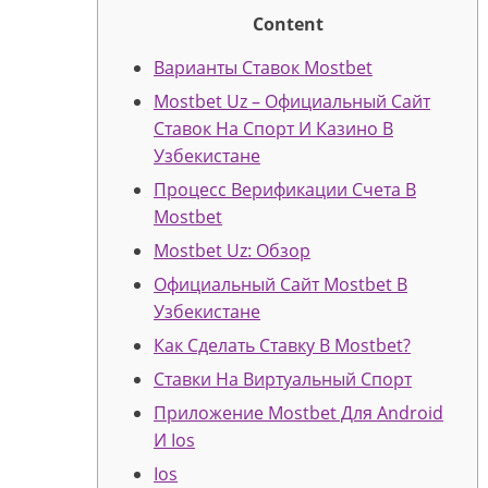
Content
Варианты Ставок Mostbet
Mostbet Uz – Официальный Сайт
Ставок На Спорт И Казино В
Узбекистане
Процесс Верификации Счета В
Mostbet
Mostbet Uz: Обзор
Официальный Сайт Mostbet В
Узбекистане
Как Сделать Ставку В Mostbet?
Ставки На Виртуальный Спорт
Приложение Mostbet Для Android
И Ios
Ios