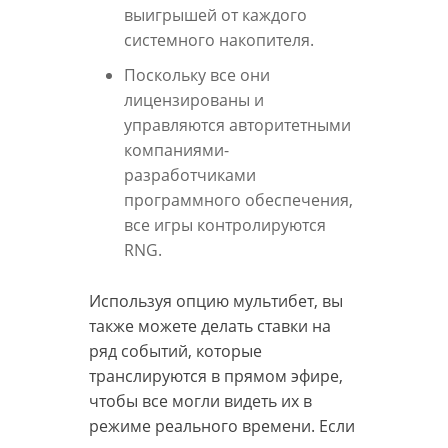
выигрышей от каждого
системного накопителя.
Поскольку все они
лицензированы и
управляются авторитетными
компаниями-
разработчиками
программного обеспечения,
все игры контролируются
RNG.
Используя опцию мультибет, вы
также можете делать ставки на
ряд событий, которые
транслируются в прямом эфире,
чтобы все могли видеть их в
режиме реального времени. Если