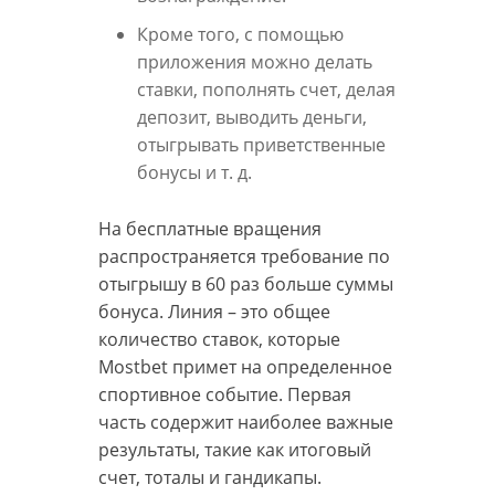
Кроме того, с помощью
приложения можно делать
ставки, пополнять счет, делая
депозит, выводить деньги,
отыгрывать приветственные
бонусы и т. д.
На бесплатные вращения
распространяется требование по
отыгрышу в 60 раз больше суммы
бонуса. Линия – это общее
количество ставок, которые
Mostbet примет на определенное
спортивное событие. Первая
часть содержит наиболее важные
результаты, такие как итоговый
счет, тоталы и гандикапы.