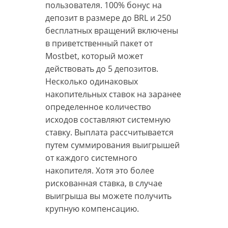
пользователя. 100% бонус на
депозит в размере до BRL и 250
бесплатных вращений включены
в приветственный пакет от
Mostbet, который может
действовать до 5 депозитов.
Несколько одинаковых
накопительных ставок на заранее
определенное количество
исходов составляют системную
ставку. Выплата рассчитывается
путем суммирования выигрышей
от каждого системного
накопителя. Хотя это более
рискованная ставка, в случае
выигрыша вы можете получить
крупную компенсацию.