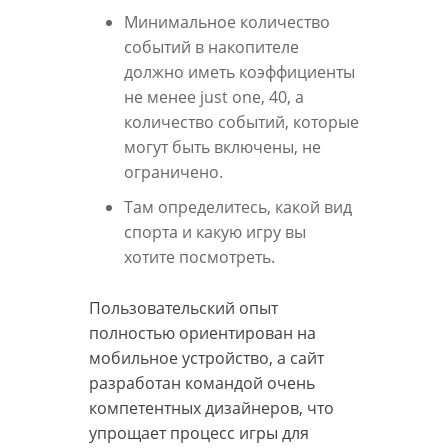
Минимальное количество
событий в накопителе
должно иметь коэффициенты
не менее just one, 40, а
количество событий, которые
могут быть включены, не
ограничено.
Там определитесь, какой вид
спорта и какую игру вы
хотите посмотреть.
Пользовательский опыт
полностью ориентирован на
мобильное устройство, а сайт
разработан командой очень
компетентных дизайнеров, что
упрощает процесс игры для