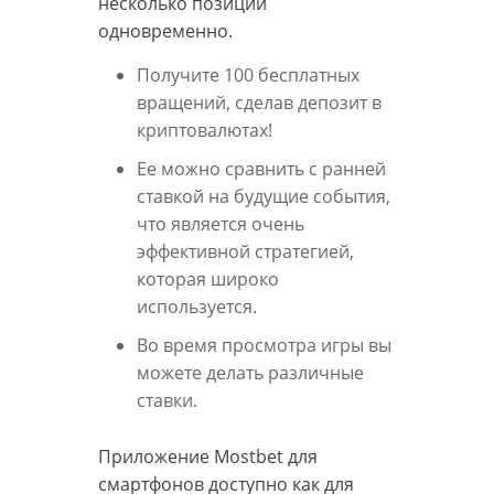
несколько позиций
одновременно.
Получите 100 бесплатных
вращений, сделав депозит в
криптовалютах!
Ее можно сравнить с ранней
ставкой на будущие события,
что является очень
эффективной стратегией,
которая широко
используется.
Во время просмотра игры вы
можете делать различные
ставки.
Приложение Mostbet для
смартфонов доступно как для