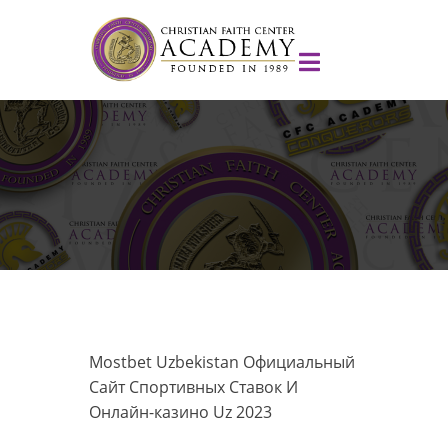
Mostbet Uzbekistan Официальный
Сайт Спортивных Ставок И
Онлайн-казино Uz 2023