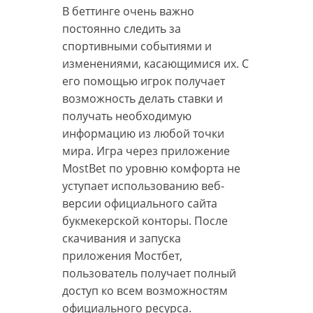
В беттинге очень важно
постоянно следить за
спортивными событиями и
изменениями, касающимися их. С
его помощью игрок получает
возможность делать ставки и
получать необходимую
информацию из любой точки
мира. Игра через приложение
MostBet по уровню комфорта не
уступает использованию веб-
версии официального сайта
букмекерской конторы. После
скачивания и запуска
приложения Мостбет,
пользователь получает полный
доступ ко всем возможностям
официального ресурса.