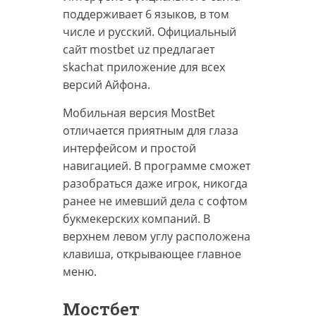
поддерживает 6 языков, в том
числе и русский. Официальный
сайт mostbet uz предлагает
skachat приложение для всех
версий Айфона.
Мобильная версия MostBet
отличается приятным для глаза
интерфейсом и простой
навигацией. В программе сможет
разобраться даже игрок, никогда
ранее не имевший дела с софтом
букмекерских компаний. В
верхнем левом углу расположена
клавиша, открывающее главное
меню.
Мостбет