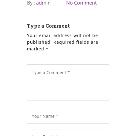
By :
admin
No Comment
Type a Comment
Your email address will not be
published.
Required fields are
marked
*