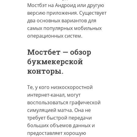
Мостбэт на Андроид или другую
версию приложения. Существует
два основных вариантов для
самых популярных мобильных
операционных систем.
Мостбет — обзор
букмекерской
конторы.
Те, у кого низкоскоростной
интернет-канал, могут
воспользоваться графической
симуляцией матча. Она не
требует быстрой передачи
больших объемов данных и
предоставляет хорошую