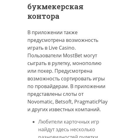
букмекерская
контора
В приложении также
предусмотрена возможность
играть в Live Casino.
Пользователи MostBet могут
сыграть в рулетку, монополию
или покер. Предусмотрена
возможность сортировать игры
по провайдерам. В приложении
представлены слоты от
Novomatic, Betsoft, PragmaticPlay
и других известных компаний.
Любители карточных игр
найдут здесь несколько
разновидностей рулетки