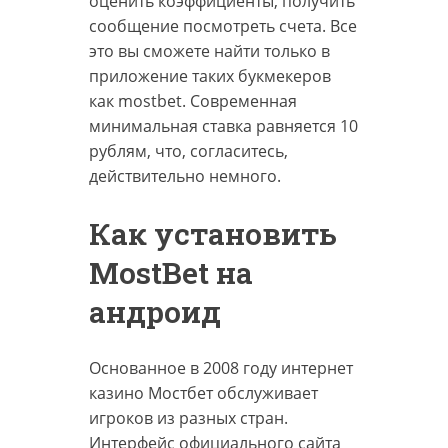
оценить коэффициенты, получить
сообщение посмотреть счета. Все
это вы сможете найти только в
приложение таких букмекеров
как mostbet. Современная
минимальная ставка равняется 10
рублям, что, согласитесь,
действительно немного.
Как установить
MostBet на
андроид
Основанное в 2008 году интернет
казино Мостбет обслуживает
игроков из разных стран.
Интерфейс официального сайта