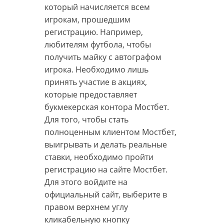
который начисляется всем
игрокам, прошедшим
регистрацию. Например,
любителям футбола, чтобы
получить майку с автографом
игрока. Необходимо лишь
принять участие в акциях,
которые предоставляет
букмекерская контора Мостбет.
Для того, чтобы стать
полноценным клиентом Мостбет,
выигрывать и делать реальные
ставки, необходимо пройти
регистрацию на сайте Мостбет.
Для этого войдите на
официальный сайт, выберите в
правом верхнем углу
кликабельную кнопку