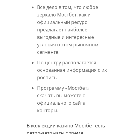
Все дело в том, что любое
зеркало Мостбет, как и
официальный ресурс
предлагает наиболее
выгодные и интересные
условия в этом рыночном
сегменте.
По центру располагается
основанная информация с их
роспись.
Программу «Мостбет»
скачать вы можете с
официального сайта
конторы.
В коллекции казино Мостбет есть
ретро-автоматы с тремя