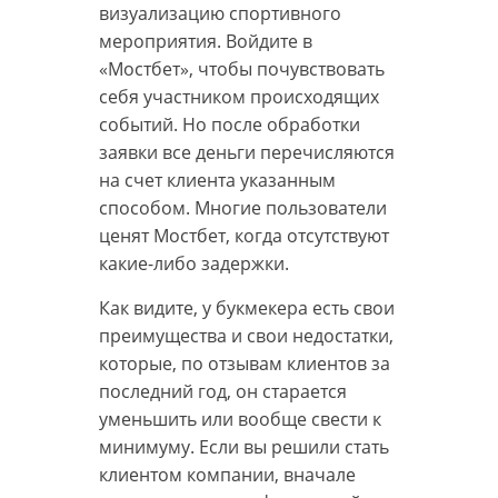
визуализацию спортивного
мероприятия. Войдите в
«Мостбет», чтобы почувствовать
себя участником происходящих
событий. Но после обработки
заявки все деньги перечисляются
на счет клиента указанным
способом. Многие пользователи
ценят Мостбет, когда отсутствуют
какие-либо задержки.
Как видите, у букмекера есть свои
преимущества и свои недостатки,
которые, по отзывам клиентов за
последний год, он старается
уменьшить или вообще свести к
минимуму. Если вы решили стать
клиентом компании, вначале