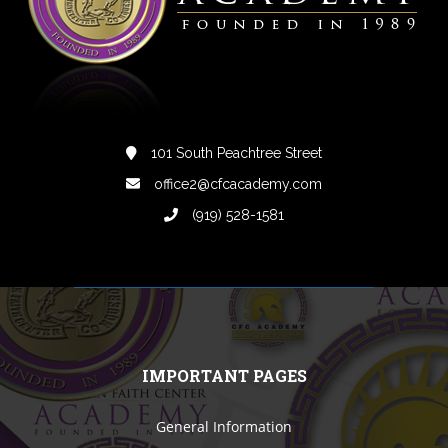
101 South Peachtree Street
office2@cfcacademy.com
(919) 528-1581
IMPORTANT PAGES
General Information