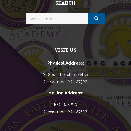
SEARCH
VISIT US
Physical Address:
101 South Peachtree Street
Creedmoor, NC 27522
Mailing Address:
P.O. Box 510
Creedmoor, NC 27522