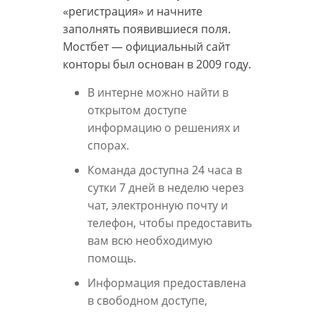
«регистрация» и начните
заполнять появившиеся поля.
Мостбет — официальный сайт
конторы был основан в 2009 году.
В интерне можно найти в
открытом доступе
информацию о решениях и
спорах.
Команда доступна 24 часа в
сутки 7 дней в неделю через
чат, электронную почту и
телефон, чтобы предоставить
вам всю необходимую
помощь.
Информация предоставлена
в свободном доступе,