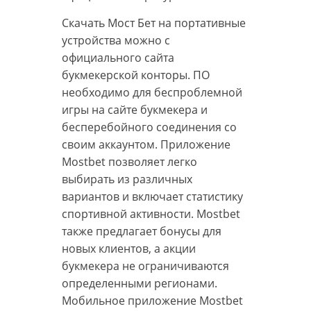
Скачать Мост Бет на портативные
устройства можно с
официального сайта
букмекерской конторы. ПО
необходимо для беспроблемной
игры на сайте букмекера и
бесперебойного соединения со
своим аккаунтом. Приложение
Mostbet позволяет легко
выбирать из различных
вариантов и включает статистику
спортивной активности. Mostbet
также предлагает бонусы для
новых клиентов, а акции
букмекера не ограничиваются
определенными регионами.
Мобильное приложение Mostbet