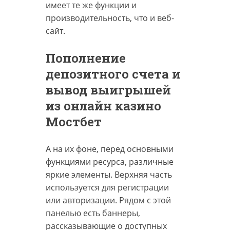
имеет те же функции и
производительность, что и веб-
сайт.
Пополнение
депозитного счета и
вывод выигрышей
из онлайн казино
Мостбет
А на их фоне, перед основными
функциями ресурса, различные
яркие элементы. Верхняя часть
используется для регистрации
или авторизации. Рядом с этой
панелью есть баннеры,
рассказывающие о доступных