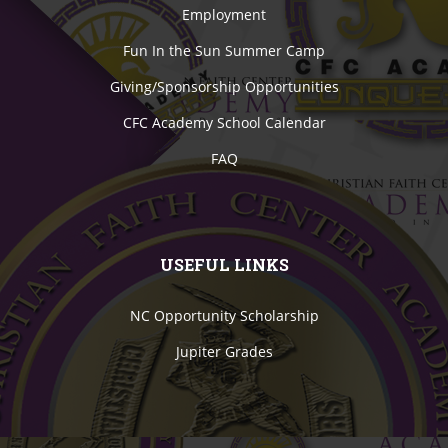
Employment
Fun In the Sun Summer Camp
Giving/Sponsorship Opportunities
CFC Academy School Calendar
FAQ
USEFUL LINKS
NC Opportunity Scholarship
Jupiter Grades