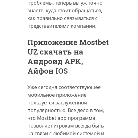
проблемы, теперь вы уж точно
знаете, куда стоит обращаться,
как правильно связываться с
представителями компании.
Приложение Mostbet
UZ скачать на
Андроид APK,
Айфон IOS
Уже сегодня соответствующее
мобильное приложение
пользуется заслуженной
популярностью. Все дело в том,
что Mostbet app программа
позволяет игрокам всегда быть
на связи с любимой системой и