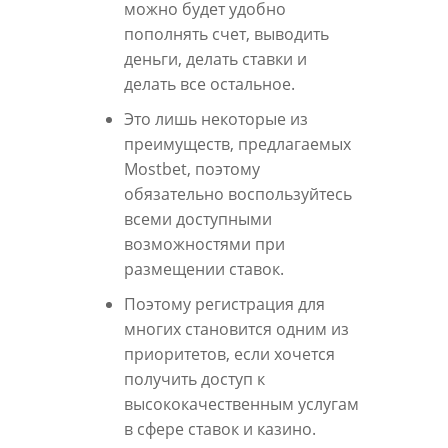
можно будет удобно
пополнять счет, выводить
деньги, делать ставки и
делать все остальное.
Это лишь некоторые из
преимуществ, предлагаемых
Mostbet, поэтому
обязательно воспользуйтесь
всеми доступными
возможностями при
размещении ставок.
Поэтому регистрация для
многих становится одним из
приоритетов, если хочется
получить доступ к
высококачественным услугам
в сфере ставок и казино.