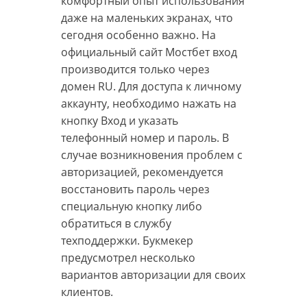
комфортный опыт использования
даже на маленьких экранах, что
сегодня особенно важно. На
официальный сайт Мостбет вход
производится только через
домен RU. Для доступа к личному
аккаунту, необходимо нажать на
кнопку Вход и указать
телефонный номер и пароль. В
случае возникновения проблем с
авторизацией, рекомендуется
восстановить пароль через
специальную кнопку либо
обратиться в службу
техподдержки. Букмекер
предусмотрел несколько
вариантов авторизации для своих
клиентов.