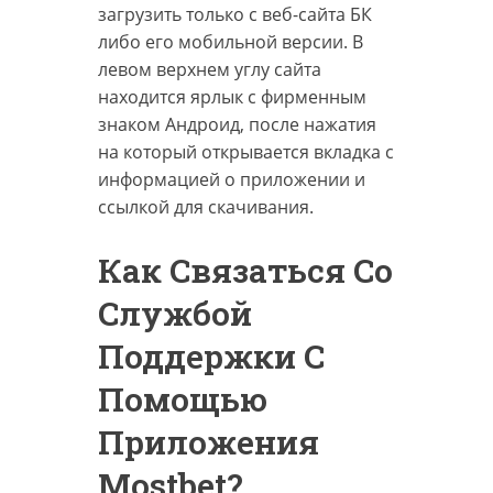
загрузить только с веб-сайта БК
либо его мобильной версии. В
левом верхнем углу сайта
находится ярлык с фирменным
знаком Андроид, после нажатия
на который открывается вкладка с
информацией о приложении и
ссылкой для скачивания.
Как Связаться Со
Службой
Поддержки С
Помощью
Приложения
Mostbet?