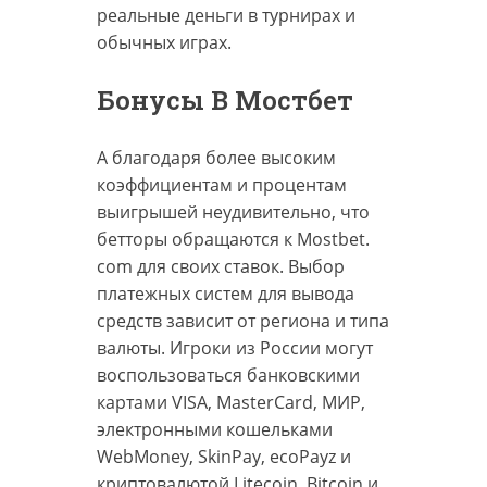
реальные деньги в турнирах и
обычных играх.
Бонусы В Мостбет
А благодаря более высоким
коэффициентам и процентам
выигрышей неудивительно, что
бетторы обращаются к Mostbet.
com для своих ставок. Выбор
платежных систем для вывода
средств зависит от региона и типа
валюты. Игроки из России могут
воспользоваться банковскими
картами VISA, MasterCard, МИР,
электронными кошельками
WebMoney, SkinPay, ecoPayz и
криптовалютой Litecoin, Bitcoin и