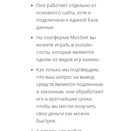
Оно работает отдельно от
основного сайта, хотя и
подключено к единой базе
данных.
На платформе Mostbet вы
можете играть в онлайн-
слоты, которые являются
одним из видов игр казино.
Как только мы подтвердим,
что ваш запрос на вывод
средств является подлинным
и законным, они обработают
его в кратчайшие сроки,
чтобы вы могли получить
свои деньги как можно
быстрее.
А для тех, кто любит