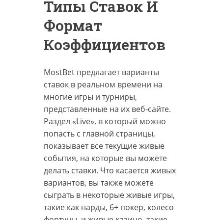
Типы Ставок И
Формат
Коэффициентов
MostBet предлагает варианты
ставок в реальном времени на
многие игры и турниры,
представленные на их веб-сайте.
Раздел «Live», в который можно
попасть с главной страницы,
показывает все текущие живые
события, на которые вы можете
делать ставки. Что касается живых
вариантов, вы также можете
сыграть в некоторые живые игры,
такие как нарды, 6+ покер, колесо
фортуны, и живые казино, такие