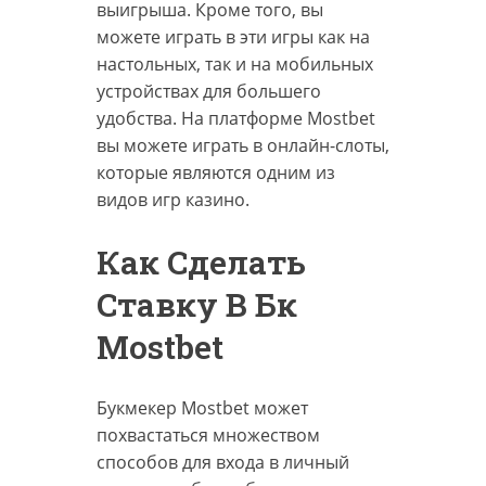
выигрыша. Кроме того, вы
можете играть в эти игры как на
настольных, так и на мобильных
устройствах для большего
удобства. На платформе Mostbet
вы можете играть в онлайн-слоты,
которые являются одним из
видов игр казино.
Как Сделать
Ставку В Бк
Mostbet
Букмекер Mostbet может
похвастаться множеством
способов для входа в личный