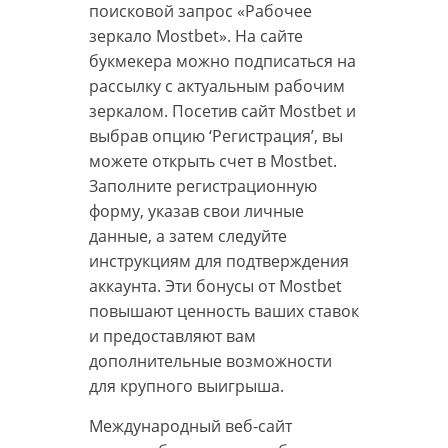
поисковой запрос «Рабочее
зеркало Mostbet». На сайте
букмекера можно подписаться на
рассылку с актуальным рабочим
зеркалом. Посетив сайт Mostbet и
выбрав опцию ‘Регистрация’, вы
можете открыть счет в Mostbet.
Заполните регистрационную
форму, указав свои личные
данные, а затем следуйте
инструкциям для подтверждения
аккаунта. Эти бонусы от Mostbet
повышают ценность ваших ставок
и предоставляют вам
дополнительные возможности
для крупного выигрыша.
Международный веб-сайт