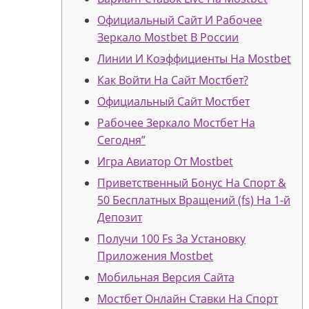
Официальный Сайт И Рабочее
Зеркало Mostbet В России
Линии И Коэффициенты На Mostbet
Как Войти На Сайт Мостбет?
Официальный Сайт Мостбет
Рабочее Зеркало Мостбет На
Сегодня”
Игра Авиатор От Mostbet
Приветственный Бонус На Спорт &
50 Бесплатных Вращений (fs) На 1-й
Депозит
Получи 100 Fs За Установку
Приложения Mostbet
Мобильная Версия Сайта
Мостбет Онлайн Ставки На Спорт