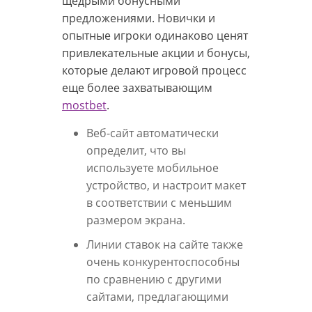
щедрыми бонусными
предложениями. Новички и
опытные игроки одинаково ценят
привлекательные акции и бонусы,
которые делают игровой процесс
еще более захватывающим
mostbet
.
Веб-сайт автоматически
определит, что вы
используете мобильное
устройство, и настроит макет
в соответствии с меньшим
размером экрана.
Линии ставок на сайте также
очень конкурентоспособны
по сравнению с другими
сайтами, предлагающими