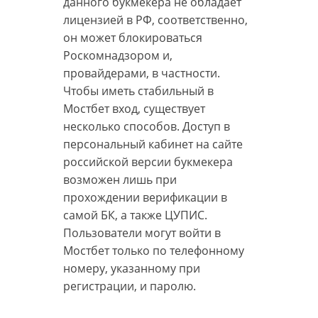
данного букмекера не обладает
лицензией в РФ, соответственно,
он может блокироваться
Роскомнадзором и,
провайдерами, в частности.
Чтобы иметь стабильный в
Мостбет вход, существует
несколько способов. Доступ в
персональный кабинет на сайте
российской версии букмекера
возможен лишь при
прохождении верификации в
самой БК, а также ЦУПИС.
Пользователи могут войти в
Мостбет только по телефонному
номеру, указанному при
регистрации, и паролю.