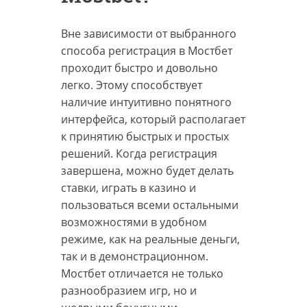
Вне зависимости от выбранного
способа регистрация в Мостбет
проходит быстро и довольно
легко. Этому способствует
наличие интуитивно понятного
интерфейса, который располагает
к принятию быстрых и простых
решений. Когда регистрация
завершена, можно будет делать
ставки, играть в казино и
пользоваться всеми остальными
возможностями в удобном
режиме, как на реальные деньги,
так и в демонстрационном.
Мостбет отличается не только
разнообразием игр, но и