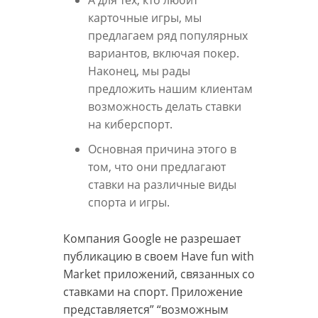
карточные игры, мы
предлагаем ряд популярных
вариантов, включая покер.
Наконец, мы рады
предложить нашим клиентам
возможность делать ставки
на киберспорт.
Основная причина этого в
том, что они предлагают
ставки на различные виды
спорта и игры.
Компания Google не разрешает
публикацию в своем Have fun with
Market приложений, связанных со
ставками на спорт. Приложение
представляется” “возможным