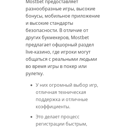
Mostbet предоставляет
разнообразные игры, высокие
бонусы, мобильное приложение
и высокие стандарты
безопасности. В отличие от
других букмекеров, Mostbet
предлагает офшорный раздел
live-казино, где игроки могут
общаться с реальными людьми
во время игры в покер или
рулетку.
У них огромный выбор игр,
отличная техническая
поддержка и отличные
коэффициенты.
Это делает процесс
регистрации быстрым,