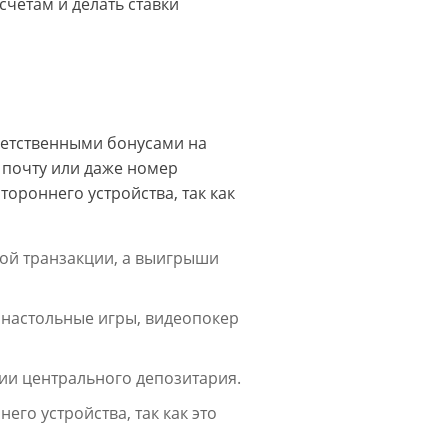
счетам и делать ставки
ветственными бонусами на
 почту или даже номер
тороннего устройства, так как
дой транзакции, а выигрыши
 настольные игры, видеопокер
ции центрального депозитария.
его устройства, так как это