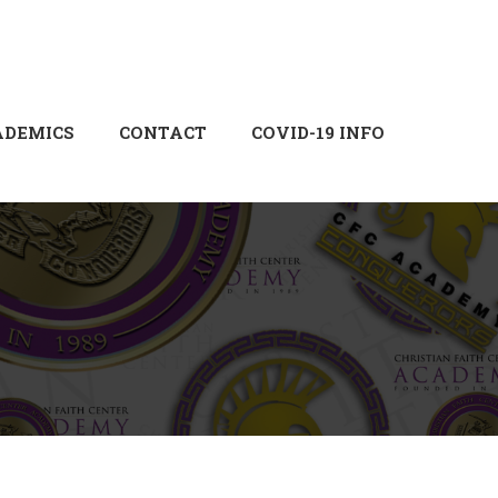
Login
Sign Up
ADEMICS
CONTACT
COVID-19 INFO