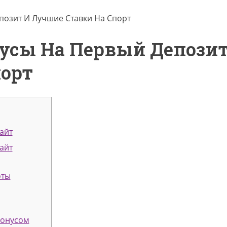
позит И Лучшие Ставки На Спорт
нусы На Первый Депози
порт
айт
айт
оты
Бонусом