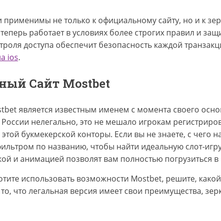
 применимы не только к официальному сайту, но и к зе
теперь работает в условиях более строгих правил и защ
троля доступа обеспечит безопасность каждой транзакц
а ios
.
ный Сайт Mostbet
bet является известным именем с момента своего основа
 России нелегально, это не мешало игрокам регистриро
той букмекерской конторы. Если вы не знаете, с чего н
ильтром по названию, чтобы найти идеальную слот-игру
ой и анимацией позволят вам полностью погрузиться в
 хотите использовать возможности Mostbet, решите, како
то, что легальная версия имеет свои преимущества, зер