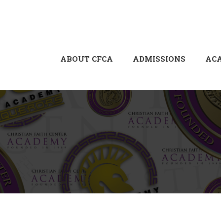
ABOUT CFCA
ADMISSIONS
AC