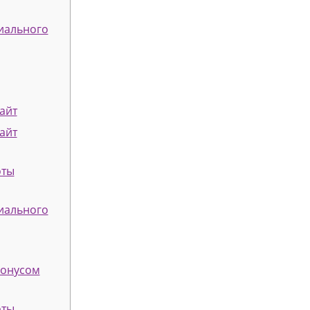
иального
айт
айт
оты
иального
Бонусом
оты