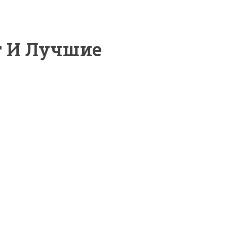
т И Лучшие