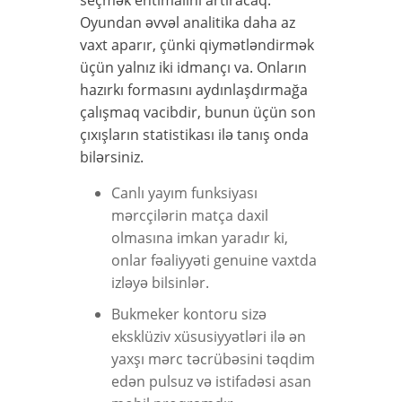
Oyundan əvvəl analitika daha az
vaxt aparır, çünki qiymətləndirmək
üçün yalnız iki idmançı va. Onların
hazırkı formasını aydınlaşdırmağa
çalışmaq vacibdir, bunun üçün son
çıxışların statistikası ilə tanış onda
bilərsiniz.
Canlı yayım funksiyası
mərcçilərin matça daxil
olmasına imkan yaradır ki,
onlar fəaliyyəti genuine vaxtda
izləyə bilsinlər.
Bukmeker kontoru sizə
eksklüziv xüsusiyyətləri ilə ən
yaxşı mərc təcrübəsini təqdim
edən pulsuz və istifadəsi asan