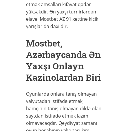
etmək əmsalları kifayət qədər
yüksəkdir. Ən yaxşı turnirlərdən
əlavə, Mostbet AZ 91 xəttinə kiçik
yarışlar da daxildir.
Mostbet,
Azərbaycanda Ən
Yaxşı Onlayn
Kazinolardan Biri
Oyunlarda onlara tanış olmayan
valyutadan istifadə etmək,
həmçinin tanış olmayan dildə olan
saytdan istifadə etmək lazım
olmayacaqdır. Qeydiyyat zamanı
oyun hesabının valyutası kimi