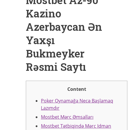
Kazino
Azerbaycan Ən
Yaxşı
Bukmeyker
Rəsmi Saytı
Content
Poker Oynamağa Necə Başlamaq
Lazımdır
Mostbet Mərc Əmsalları
Mostbet Tətbiqində Mərc Idman