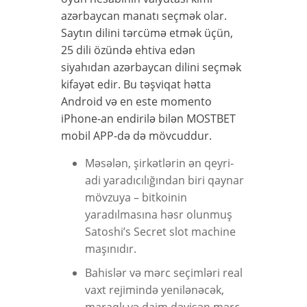
azərbaycan manatı seçmək olar.
Saytın dilini tərcümə etmək üçün,
25 dili özündə ehtiva edən
siyahıdan azərbaycan dilini seçmək
kifayət edir. Bu təşviqat hətta
Android və en este momento
iPhone-an endirilə bilən MOSTBET
mobil APP-də də mövcuddur.
Məsələn, şirkətlərin ən qeyri-
adi yaradıcılığından biri qaynar
mövzuya – bitkoinin
yaradılmasına həsr olunmuş
Satoshi’s Secret slot machine
maşınıdır.
Bahislər və mərc seçimləri real
vaxt rejimində yenilənəcək,
maraqlı və daim dəyişən mərc