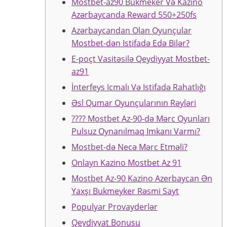
Mostbet-az90 Bukmeker Və Kazino
Azərbaycanda Reward 550+250fs
Azərbaycandan Olan Oyunçular
Mostbet-dən Istifadə Edə Bilər?
E-poçt Vasitəsilə Qeydiyyat Mostbet-
az91
İnterfeys Icmalı Və Istifadə Rahatlığı
Əsl Qumar Oyunçularının Rəyləri
???? Mostbet Az-90-də Mərc Oyunları
Pulsuz Oynanılmaq Imkanı Varmı?
Mostbet-də Necə Mərc Etməli?
Onlayn Kazino Mostbet Az 91
Mostbet Az-90 Kazino Azerbaycan Ən
Yaxşı Bukmeyker Rəsmi Sayt
Populyar Provayderlər
Qeydiyyat Bonusu