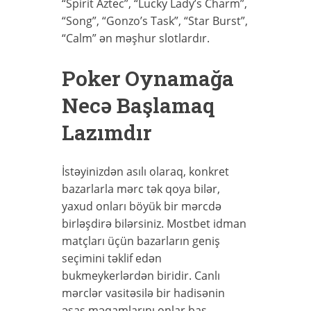
“Spirit Aztec”, “Lucky Lady’s Charm”,
“Song”, “Gonzo’s Task”, “Star Burst”,
“Calm” ən məşhur slotlardır.
Poker Oynamağa
Necə Başlamaq
Lazımdır
İstəyinizdən asılı olaraq, konkret
bazarlarla mərc tək qoya bilər,
yaxud onları böyük bir mərcdə
birləşdirə bilərsiniz. Mostbet idman
matçları üçün bazarların geniş
seçimini təklif edən
bukmeykerlərdən biridir. Canlı
mərclər vasitəsilə bir hadisənin
əsas məqamlarını onlar baş