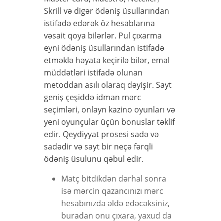
Skrill və digər ödəniş üsullarından
istifadə edərək öz hesablarına
vəsait qoya bilərlər. Pul çıxarma
eyni ödəniş üsullarından istifadə
etməklə həyata keçirilə bilər, emal
müddətləri istifadə olunan
metoddan asılı olaraq dəyişir. Sayt
geniş çeşiddə idman mərc
seçimləri, onlayn kazino oyunları və
yeni oyunçular üçün bonuslar təklif
edir. Qeydiyyat prosesi sadə və
sadədir və sayt bir neçə fərqli
ödəniş üsulunu qəbul edir.
Matç bitdikdən dərhal sonra
isə mərcin qazancınızı mərc
hesabınızda əldə edəcəksiniz,
buradan onu çıxara, yaxud da