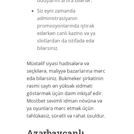
uduşlarını artıra bilərlər.
Siz eyni zamanda
administrasiyanın
promosyonlarında iştirak
edərkən canlı kazino və ya
slotlardan da istifadə edə
bilərsiniz.
Müxtəlif siyasi hadisələrə və
seçkilərə, maliyyə bazarlarına mərc
edə bilərsiniz. Bukmeker şirkətinin
rəsmi saytı ən yüksək xidməti
göstərmək üçün daim inkişaf edir.
Mostbet sevimli idman növünə və
ya oyunlara mərc etmək üçün
təhlükəsiz, sürətli və rahat üsuldur.
Azərbaycanlı