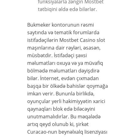
funksiyalarla zəngin Mostbet
tətbiqini əldə edə bilərlər.
Bukmeker kontorunun rəsmi
saytında və tematik forumlarda
istifadəçilərin Mostbet Casino slot
maşınlarına dair rəyləri, əsasən,
müsbətdir. İstifadəçi şəxsi
məlumatları oxuya və ya müvafiq
bölmədə məlumatları dəyişdirə
bilər. İnternet, evdən çıxmadan
başqa bir ölkədə bahislər qoymağa
imkan verir. Bununla birlikdə,
oyunçular yerli hakimiyyətin xarici
qaynaqları blok edə biləcəyini
unutmamalıdırlar. Bu məqalədə
artıq qeyd olunub ki, şirkət
Curacao-nun beynəlxalq lisenziyası