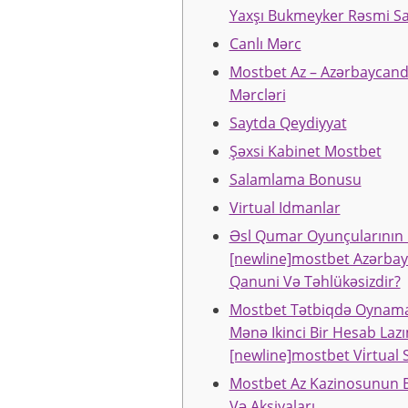
Yaxşı Bukmeyker Rəsmi Sa
Canlı Mərc
Mostbet Az – Azərbaycan
Mərcləri
Saytda Qeydiyyat
Şəxsi Kabinet Mostbet
Salamlama Bonusu
Virtual Idmanlar
Əsl Qumar Oyunçularının 
[newline]mostbet Azərba
Qanuni Və Təhlükəsizdir?
Mostbet Tətbiqdə Oynam
Mənə Ikinci Bir Hesab Laz
[newline]mostbet Vi̇rtual 
Mostbet Az Kazinosunun B
Və Aksiyaları