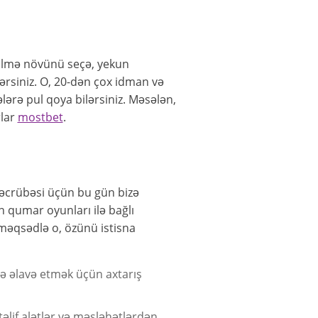
rilmə növünü seçə, yekun
lərsiniz. O, 20-dən çox idman və
lərə pul qoya bilərsiniz. Məsələn,
rlar
mostbet
.
s təcrübəsi üçün bu gün bizə
n qumar oyunları ilə bağlı
 məqsədlə o, özünü istisna
ə əlavə etmək üçün axtarış
lif alətlər və məsləhətlərdən