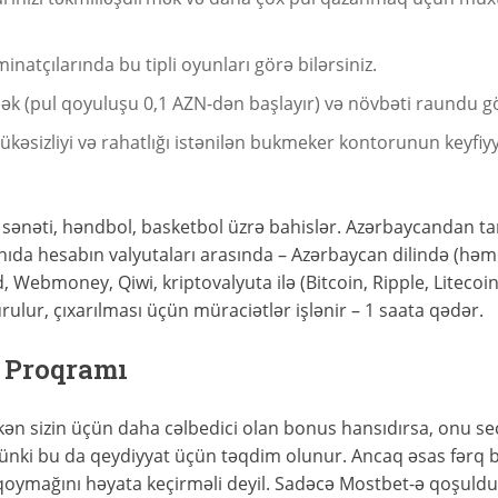
atçılarında bu tipli oyunları görə bilərsiniz.
 (pul qoyuluşu 0,1 AZN-dən başlayır) və növbəti raundu gö
ükəsizliyi və rahatlığı istənilən bukmeker kontorunun keyfiy
ş sənəti, həndbol, basketbol üzrə bahislər. Azərbaycandan t
hıda hesabın valyutaları arasında – Azərbaycan dilində (həmçin
Webmoney, Qiwi, kriptovalyuta ilə (Bitcoin, Ripple, Litecoin) 
rulur, çıxarılması üçün müraciətlər işlənir – 1 saata qədər.
 Proqramı
n sizin üçün daha cəlbedici olan bonus hansıdırsa, onu seç
nki bu da qeydiyyat üçün təqdim olunur. Ancaq əsas fərq b
qoymağını həyata keçirməli deyil. Sadəcə Mostbet-ə qoşuldu