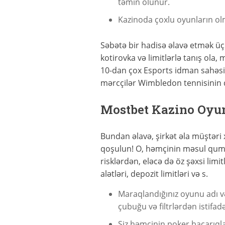
təmin olunur.
Kazinoda çoxlu oyunların olm
Səbətə bir hadisə əlavə etmək üç
kotirovka və limitlərlə tanış ola
10-dan çox Esports idman sahəsi ü
mərcçilər Wimbledon tennisinin 
Mostbet Kazino Oyun
Bundan əlavə, şirkət əla müştəri x
qoşulun! O, həmçinin məsul qumar 
risklərdən, eləcə də öz şəxsi lim
alətləri, depozit limitləri və s.
Maraqlandığınız oyunu adı v
çubuğu və filtrlərdən istifadə
Siz həmçinin poker bacarıql