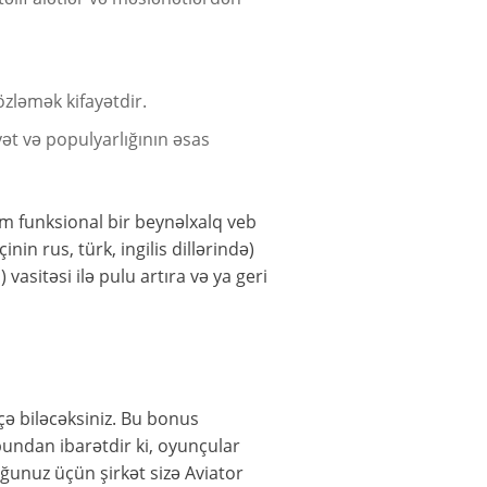
zləmək kifayətdir.
yət və populyarlığının əsas
am funksional bir beynəlxalq veb
in rus, türk, ingilis dillərində)
vasitəsi ilə pulu artıra və ya geri
ə biləcəksiniz. Bu bonus
undan ibarətdir ki, oyunçular
ğunuz üçün şirkət sizə Aviator