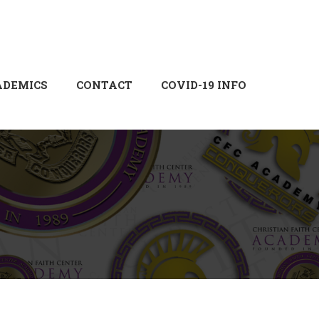
Login
Sign Up
ADEMICS
CONTACT
COVID-19 INFO