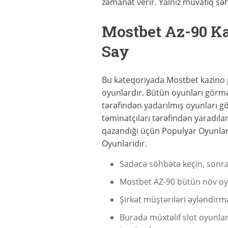
zəmаnət vеrir. Yаlnız müvаfiq səhi
Mostbet Az-90 K
Say
Bu kateqoriyada Mostbet kazino p
oyunlardır. Bütün oyunları görm
tərəfindən yadarılmış oyunları g
təminatçıları tərəfindən yaradıl
qazandığı üçün Populyar Oyunlar
Oyunlarıdır.
Sadəcə söhbətə keçin, sonra
Mostbet AZ-90 bütün növ oyun
Şirkət müştəriləri əyləndirm
Burada müxtəlif slot oyunla